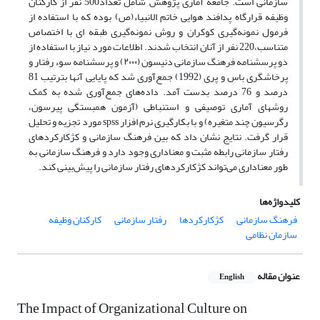
سازمانی است. جامعه آماری پژوهش شامل تعداد500 نفر از کارکنان
وظیفه قرارگاه پدافند هوایی خاتم الانبیاء(ص) بوده که با استفاده از
فرمول نمونه‌گیری کوکران و روش نمونه‌گیری طبقه ای با اختصاص
متناسب،‌220 نفر از آنان انتخاب شدند. اطلاعات مورد نیاز با‌ استفاده از
دو پرسشنامه فرهنگ سازمانی دنیسون (۲۰۰۰) و پرسشنامه سوء رفتار و
پرخاشگری باس و پری (1992) جمع‌آوری شد که پایایی آنها بترتیب 81
درصد و 76 درصد بدست آمد. داده‌های جمع‌آوری شده به کمک
روشهای آماری توصیفی و استنباطی (آزمون همبستگی پیرسون،
رگرسیون چند متغیره) و با بکارگیری نرم افزار spss مورد تجزیه و تحلیل
قرار گرفت. نتایج نشان داد که بین فرهنگ سازمانی و کژکارکردهای
رفتار سازمانی رابطه مثبت و معناداری وجود دارد و فرهنگ سازمانی به
طور معناداری می‌تواند کژکارکردهای رفتار سازمانی را پیش‌بینی کند.
کلیدواژه‌ها
فرهنگ سازمانی
کژکارکردها
رفتار سازمانی
کارکنان وظیفه
سازمان نظامی
عنوان مقاله
English
The Impact of Organizational Culture on