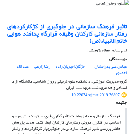
تاثیر فرهنگ سازمانی در جلوگیری از کژکارکردهای
رفتار سازمانی کارکنان وظیفه قرارگاه پدافند هوایی
خاتم الانبیاء(ص)
نوع مقاله : مقاله پژوهشی
نویسندگان
عباس علی بذرافشان
مژگان امیریان زاده
رضا زارعی
عبد الله
احمدی
گروه مدیریت آموزشی، دانشکده علوم تربیتی و روان شناسی، دانشگاه آزاد
اسلامی واحد مرودشت،مرودشت، ایران
10.22034/qjmst.2019.36897
چکیده
فرهنگ سازمانی به دلیل ماهیت تاثیرگذاری قوی، می‌تواند نقش مهم و
اساسی در کنترل درونی رفتارهای کارکنان ایفاء کند. هدف پژوهش
حاضر بررسی تاثیر فرهنگ سازمانی در جلوگیری از کژکارکردهای رفتار