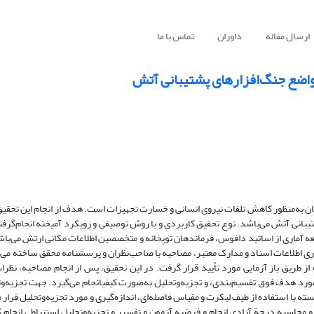
ارسال مقاله
داوران
تماس با ما
مواضع جنگ‌افزارهای پشتیبانی آتش
 به‌منظور کاهش تلفات نیروی انسانی و خسارت تجهیزات است. هدف از انجام این تحقیق،
بانی آتش می‌باشد. نوع تحقیق کاربردی و با روش توصیفی و رویکرد آمیخته انجام‌گرفت
ه آماری از اساتید دافوس، فرماندهان توپخانه و متخصصین اطلاعات مکانی ارتش می‌باشن
 و در مجموع 41 نفر هستند. ابزار جمع‌آوری اطلاعات اسناد و مدارک معتبر، مصاحبه با صاحب‌نظران و پرسشنامه محقق ساخ
از طریق باز آزمایی مورد تأیید قرار گرفت. در این تحقیق، پس از انجام مصاحبه، نظر
مورد هدف فوق تقسیم‌بندی، و تجزیه‌وتحلیل به‌صورت کیفیانجام می‌گیرد. جهت تجزیه‌و
 با استفاده از طیف لیکرت و مقیاس فاصله‌ای، اندازه‌گیری و مورد تجزیه‌وتحلیل قرار
محاسبه درجة آزادی انجام و فرضیه آزمون و تفسیر و تجزیه‌وتحلیل استنباطی انجام ک