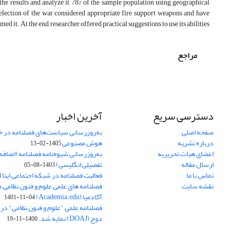
he results and analyze it, 78% of the sample population using geographical
lection of the war considered appropriate fire support weapons and have
med it. At the end, researcher offered practical suggestions to use its abilities.
مراجع
دسترسی سریع
آخرین اخبار
صفحه اصلی
به‌روزرسانی سیاست‌های فصلنامه در 
درباره نشریه
هوش مصنوعی
1405-02-13
اعضای هیات تحریریه
به‌روزرسانی شیوه‌نامه فصلنامه (اضا
ارسال مقاله
تفصیلی انگلیسی)
1403-08-05
تماس با ما
فعالیت فصلنامه در شبکه اجتماعی ایتا
4
نقشه سایت
فصلنامه های علمی علوم و فنون نظامی 
آکادمیا (Academia.edu)
1401-11-04
فصلنامه علمی "علوم و فنون نظامی" در پا
دوج (DOAJ) نمایه شد.
1400-11-19