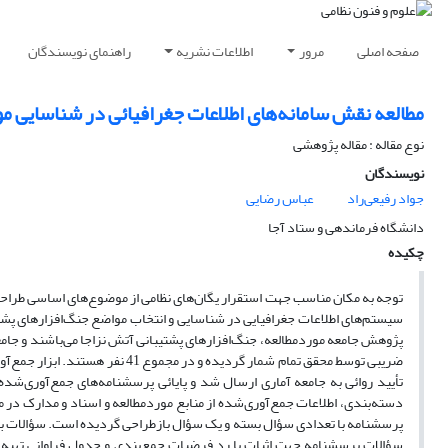
صفحه اصلی
مرور
اطلاعات نشریه
راهنمای نویسندگان
مطالعه نقش سامانه‌های اطلاعات جغرافیائی در شناسایی 
نوع مقاله : مقاله پژوهشی
نویسندگان
جواد رفیعی‌راد
عباس رضایی
دانشگاه فرماندهی و ستاد آجا
چکیده
توجه به مکان مناسب جهت استقرار یگان‌های نظامی از موضوع‌های اساسی طراحان
سیستم‌های اطلاعات جغرافیایی در شناسایی و انتخاب مواضع جنگ‌افزارهای پشتی
پژوهش جامعه موردمطالعه، جنگ‌افزارهای پشتیبانی آتش نزاجا می‌باشند و جامع
ضریبی توسط محقق تمام شمار گردیده
تأیید روائی به جامعه آماری ارسال شد و پایائی پرسشنامه‌های جمع‌آوری‌شده 
دسته‌بندی، اطلاعات جمع‌آوری‌شده از منابع موردمطالعه و اسناد و مدارک در 
پرسشنامه با تعدادی سؤال بسته و یک سؤال بازطراحی گردیده است. سؤالات بسته
سؤالات پرسشنامه جهت اثبات یا رد فرضیات جمع‌بندی و جدول فراوانی تهیه و 