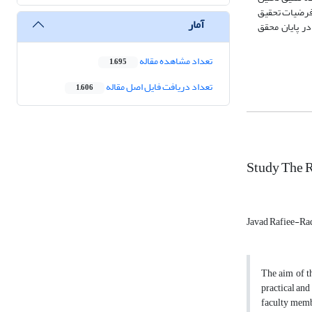
ه فرضیات تحقیق
آمار
در پایان محقق
تعداد مشاهده مقاله
1,695
تعداد دریافت فایل اصل مقاله
1,606
Study The R
Javad Rafiee-Ra
The aim of th
practical and
faculty memb