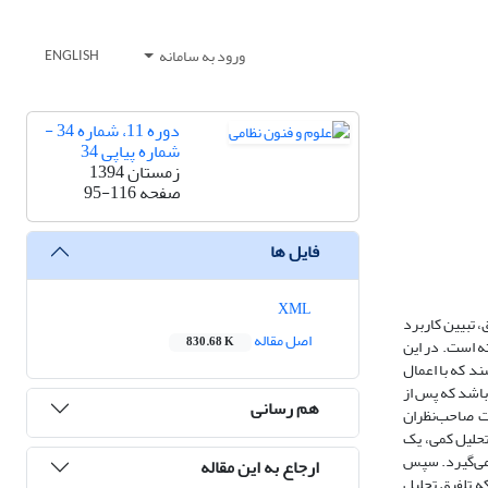
ورود به سامانه
ENGLISH
دوره 11، شماره 34 -
شماره پیاپی 34
زمستان 1394
صفحه
95-116
فایل ها
XML
 تبیین کاربرد
اصل مقاله
830.68 K
ه است. در این
د که با اعمال
ته می‌باشد که پس از
هم رسانی
ات صاحب‌نظران
تحلیل کمی، یک
 می‌گیرد. سپس
ارجاع به این مقاله
ه تلفیق تحلیل