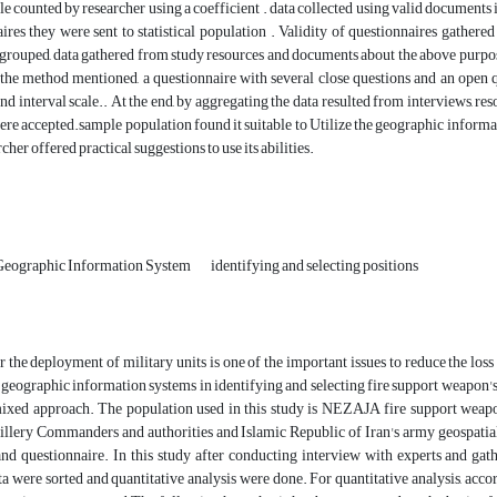
e counted by researcher using a coefficient . data collected using valid documents 
ires they were sent to statistical population . Validity of questionnaires gathe
grouped, data gathered from study resources and documents about the above purpose 
 the method mentioned, a questionnaire with several close questions and an open
and interval scale.. At the end, by aggregating the data resulted from interviews, re
re accepted.sample population found it suitable to Utilize the geographic informat
rcher offered practical suggestions to use its abilities.
Geographic Information System
identifying and selecting positions
r the deployment of military units is one of the important issues to reduce the los
 geographic information systems in identifying and selecting fire support weapon's 
xed approach. The population used in this study is NEZAJA fire support weapo
tillery Commanders and authorities and Islamic Republic of Iran's army geospatia
and questionnaire. In this study after conducting interview with experts and g
ta were sorted and quantitative analysis were done. For quantitative analysis, acc