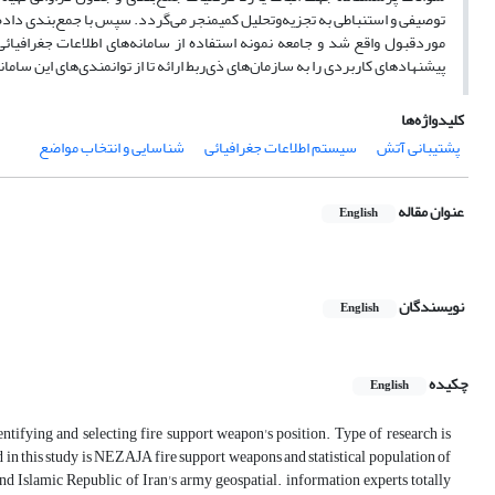
توصیفی و استنباطی به تجزیه‌وتحلیل کمیمنجر می‌گردد. سپس با جمع‌بندی داده‌ه
موردقبول واقع شد و جامعه نمونه استفاده از سامانه‌های اطلاعات جغرافیائ
پیشنهادهای کاربردی را به سازمان‌های ذی‌ربط ارائه تا از توانمندی‌های این ساما
کلیدواژه‌ها
پشتیبانی آتش
سیستم اطلاعات جغرافیائی
شناسایی و انتخاب مواضع
عنوان مقاله
English
نویسندگان
English
چکیده
English
entifying and selecting fire support weapon's position. Type of research is
 in this study is NEZAJA fire support weapons and statistical population of
d Islamic Republic of Iran's army geospatial. information experts totally