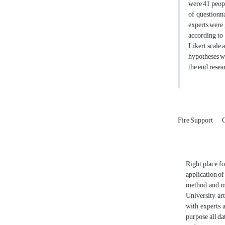
were 41 peopl
of questionna
experts were 
according to
Likert scale 
hypotheses we
the end ,resea
Fire Support
Right place fo
application of
method and mi
University, ar
with experts 
purpose all da