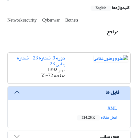
کلیدواژه‌ها
English
Network security
Cyber war
Botnets
مراجع
دوره 9، شماره 23 - شماره
پیاپی 23
بهار 1392
صفحه
55-72
فایل ها
XML
اصل مقاله
524.26 K
هم رسانی