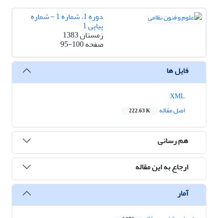
دوره 1، شماره 1 - شماره
پیاپی 1
زمستان 1383
صفحه
95-100
فایل ها
XML
اصل مقاله
222.63 K
هم رسانی
ارجاع به این مقاله
آمار