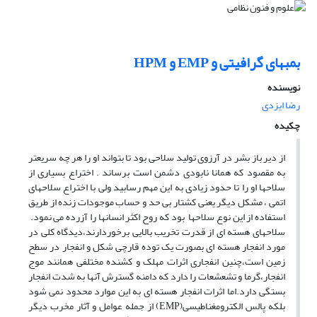
بمبهای گرافیتی و EMP و HPM
نویسنده
رضا ایزدی
چکیده
از دیر باز بشر در آرزوی تولید سلاحی بود تا بتواند او را هر چه سریعتر
به مقصود که همانا نابودی دشمن است برساند . اختراع بسیاری از
سلاحها او را تا حدود زیادی به این مهم رسابید ولی با اختراع سلاحهای
اتمی ، مشکل دیگر یعنی کشتار بی حد و حساب موجودات زنده از طریق
استفاده از این نوع سلاحها بود که روح اکثر انسانها را آزرده می نمود.
سلاحهای هسته ای از قدرت تخریب بالایی برخوردارند،دیدگاه کلی در
مورد انفجار هسته ای بصورت یک توده قارچی شکل و انفجار در سطح
زمین است،چنین انفجاری اثرات مهلک و کشنده مختلفی همانند موج
انفجار،گرما و تشعشعات را دارد که دامنه گسترش آنها به شدت انفجار
بستگی دارد.اما اثرات انفجار هسته ای به این موارد محدود نمی شود
بلکه پالس الکترومغناطیسی(EMP) از جمله عوامل و آثار مخرب دیگر