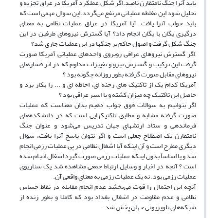
باید آنرا جنگ نامتقارن نامید.اگر شکل عملکرد آمریکا در عراق تجزیه و
تحلیل شود این مغلطه عملیاتی مرتفع می‌گردد.این سوال مهمی است که
باید جواب آنرا یافت. آیا آمریکا در عراق عملیات نظامی به معنای
درگیری یگان با یگان انجام داد؟ آیا گسترش نیروهای طرفین در این
جنگ شکل گرفت و اصول حاکم بر جنگها در این عملیات جاری شد؟
اگر گسترش نیروهای عراقی روبروی واحدهای عملیاتی آمریکا صورت
گرفت این ترکیب و گسترش نیرو و تغییرات مداوم که در اثر فشارهای
نیروهای مقابل صورت گرفته بطور روزانه چگونه بود ؟
آمریکا کدام یک از تاکتیک های رخنه ای، احاطه ای و ... را بکار برد و
حاصل این تاکتیک چه میزان کشته و یا اسیر عراقی بود ؟
اگر بتوانیم به سوالات فوق جواب دهیم بدان معناست که عملیات
صورت گرفته مشابه و مطابق تاکتیکهایی است که در دانشکده‌های
فرماندهی و ستاد ارتشهای جهان تدریس می‌شود و عنوان جنگ
نامتقارن یک اصطلاح جعلی است و اگر نتوان پاسخ آنرا یافت، سوال
دیگری مطرح است و آن اینکه آیا اشغال نظامی در پی عملیات رزمی انجام
شد و یا اساساً بدون اینکه عملیات رزمی صورت گیرد اشغال انجام شده
است ؟ آنچه در اخبار و وسایل ارتباط جمعی مشاهده شد یک سناریوی
عملیات رزمی بود. نه یک عملیات رزمی به معنای واقعی آن.
آنچه این احتمال را قوت می‌بخشد عدم انجام مقابله در نقاط حساس
نظامی و عدم مقاومت در اشغال بغداد بود که کاملا و بطور زنده از
شبکه‌های تلویزیونی جهان پخش شد.