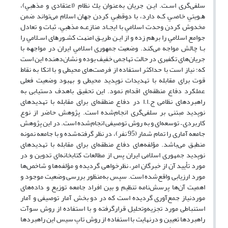
سلفی‌گری اﺳـﺖ. اﻳـﻦ ﺟﺮﻳﺎن به‌عنوان ﻳﻚ ﻧﻈﺎم (اﻋﺘﻘﺎدی و ﻣﺬﻫﺒﻲ)،
ﻫـﻮﻳﺘﻲ ﺧﺎﺻـﻲ ﻛـﻪ دارد، ﺑﺎ دوﻗﻄﺒﻲ ﻛﺮدن ﺟﻬﺎن اﺳﻼم می‌تواند ﺿﻤﻦ
ﻣﺨﺪوش ﻛﺮدن وﺣﺪت اﺳﻼﻣﻲ ﺑﺎ اﻳﺠـﺎد ﻣﻨﺎزﻋـﻪ ﻣﺬﻫﺒﻲ، ﺛﺒﺎت و ﺗﻌﺎدل
ﺟﻮاﻣﻊ اﺳﻼﻣﻲ را ﺑﺮﻫﻢ زده و از اﻳـﻦ ﻃﺮﻳـﻖ اﻣﻨﻴـﺖ ﻛﺸـﻮرﻫﺎی اﺳـﻼﻣﻲ را
ﺑـﺎ ﭼﺎﻟﺶ ﻣﻮاﺟﻪ می‌کند. وﺿﻌﻴﺖ ﺟﻤﻬﻮری اﺳﻼﻣﻲ اﻳﺮان در ﻣﻮاﺟﻬﻪ ﺑﺎ
جریان‌های ﺗﻜﻔﻴﺮی در حالت تهاجمی خفیف بوده و نشان‌دهنده‌ این است
که؛ نیاز است با حداکثر استفاده از فرصت‌های محیطی و با اتکا به نقاط
قوت برای مقابله با تهدیدات نوپدید محیطی و بهبود وضعیت فعلی
عملکرد دفاع منطقه‌ای اقدام نمود. این تحقیق باهدف دستیابی به
راهبردهای نظامی ج.ا.ا در دفاع منطقه‌ای برای مقابله با تهدیدهای
نوپدید مبتنی بر سلفی‌گری انجام‌شده است. پژوهش حاضر از نوع
کاربردی – توسعه‌ای و به روش توصیفی انجام‌شده است. در این پژوهش
جامعه آماری را تمام شمار (95 نفر)، در نظر گرفته‌شده و با جامعه نمونه
منطبق می‌باشد. مؤلفه‌های دفاع منطقه‌ای برای مقابله با تهدیدهای
نوپدید جمهوری اسلامی ایران پس از مطالعات کتابخانه‌ای تدوین و در
مورد تأیید آن از خبرگان امر، نظرخواهی گردیده و مؤلفه‌ها و شاخص‌ها
مورد ارزیابی واقع‌شده است. سپس به‌منظور بررسی وضعیت موجود و
اهمیت آن‌ها پرسش‌نامه تنظیم و بین افراد جامعه توزیع و داده‌های
موردنیاز جمع‌آوری گردیده است که در دو بخش آمار توصیفی و آمار
استنباطی مورد تجزیه‌وتحلیل قرارگرفته و با استفاده از روش سوآت
راهبردها تعیین و درنهایت با استفاده از روش تاپ سیس این راهبردها