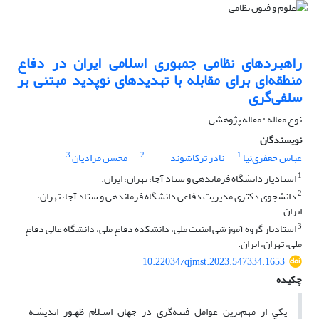
راهبردهای نظامی جمهوری اسلامی ایران در دفاع
منطقه‌ای برای مقابله با تهدیدهای نوپدید مبتنی بر
سلفی‌گری
نوع مقاله : مقاله پژوهشی
نویسندگان
3
2
1
عباس جعفری‌نیا
نادر ترکاشوند
محسن مرادیان
1
استادیار دانشگاه فرماندهی و ستاد آجا، تهران، ایران.
2
دانشجوی دکتری مدیریت دفاعی دانشگاه فرماندهی و ستاد آجا، تهران،
ایران.
3
استادیار گروه آموزشی امنیت ملی، دانشکده دفاع ملی، دانشگاه عالی دفاع
ملی، تهران، ایران.
10.22034/qjmst.2023.547334.1653
چکیده
ﻳﻜﻲ از مهم‌ترین ﻋﻮاﻣﻞ فتنه‌گری در ﺟﻬﺎن اﺳـﻼم ﻇﻬـﻮر اﻧﺪﻳﺸـﻪ