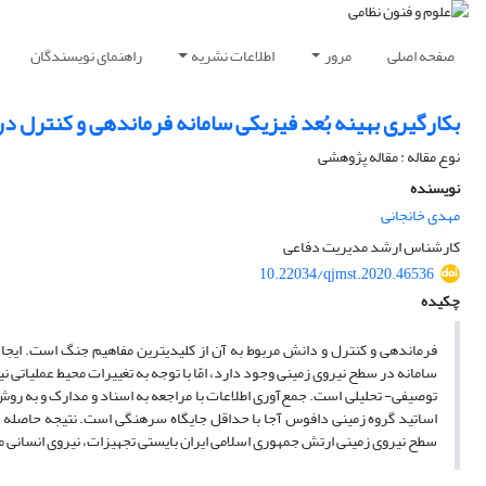
صفحه اصلی
مرور
اطلاعات نشریه
راهنمای نویسندگان
بکارگیری بهینه بُعد فیزیکی سامانه فرماندهی و کنترل د
نوع مقاله : مقاله پژوهشی
نویسنده
مهدی خانجانی
کارشناس ارشد مدیریت دفاعی
10.22034/qjmst.2020.46536
چکیده
فرماندهی و کنترل و دانش مربوط به آن از کلیدی­ترین مفاهیم جنگ است. ایجا
سامانه در سطح نیروی زمینی وجود دارد، امّا با توجه به تغییرات محیط عملیاتی
توصیفی- تحلیلی است. جمع‌آوری اطلاعات با مراجعه به اسناد و مدارک و به رو
اساتید گروه زمینی دافوس آجا با حداقل جایگاه سرهنگی است. نتیجه حاصله از 
سطح نیروی زمینی ارتش جمهوری اسلامی ایران بایستی تجهیزات، نیروی انسانی 