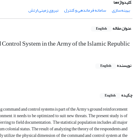
کلیدواژه‌ها
بهینه‌سازی
سامانه فرماندهی و کنترل
نیروی زمینی ارتش
عنوان مقاله
English
Control System in the Army of the Islamic Republic
نویسنده
English
چکیده
English
ng command and control systems is part of the Army's ground reinforcement
nment, it needs to be optimized to suit new threats. The present study is of
rring to field documentation. The statistical population includes all major
 colonial status. The result of analyzing the theory of the respondents and
ly utilize the physical dimension of the command and control system at the