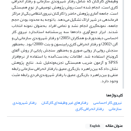
وظیفه‌ای کارکنان که شامل رفتار شهروندی سازمانی و رفتار انحرافی
کاری است، انجام شده است.روش پژوهش توصیفی از نوع همبستگی
است. جامعه آماری پژوهش حاضر را کارکنان نیروی انتظامی یکی از مراکز
فرماندهی در شهر اراک تشکیل می‌دهد. با توجه به محدود بودن حجم
جامعه، نمونه‌گیری انجام نشد و تمامی افراد به‌عنوان نمونه انتخاب
شدند. ابزار جمع‌آوری داده‌ها سه پرسشنامه استاندارد نیروی کار
احساسی دیفندورف و همکاران (2005) و رفتار شهروندی سازمانی لی و
آلن (2002) و رفتار انحرافی کاری رابینسون و بنت (2000) بود. به‌منظور
سنجش روایی از روایی صوری و به‌منظور سنجش پایایی از روش آلفای
کرونباخ استفاده شد. اطلاعات به‌دست‌آمده با استفاده از نرم‌افزار
SPSS و آزمون ضریب همبستگی تجزیه‌وتحلیل شد. نتایج پژوهش
نشان داد که بین راهبرد بازیگری عمیق با رفتار انحرافی سازمانی رابطه
منفی و بین راهبرد بازیگری عمیق با رفتار شهروندی فردی رابطه مثبت
وجود دارد.
کلیدواژه‌ها
نیروی کار احساسی
رفتارهای غیر وظیفه ای کارکنان
رفتار شهروندی
سازمانی
رفتار انحرافی کاری
عنوان مقاله
English