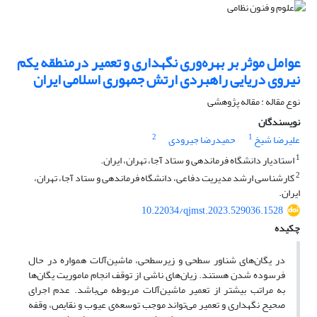
عوامل موثر بر بهره‌وری نگهداری و تعمیر درمنطقه یکم
نیروی دریایی راهبردی ارتش جمهوری اسلامی ایران
نوع مقاله : مقاله پژوهشی
نویسندگان
2
1
علیرضا شیخ
حمیدرضا جیرودی
1
استادیار دانشگاه فرماندهی و ستاد آجا، تهران، ایران.
2
کارشناسی ارشد مدیریت دفاعی، دانشگاه فرماندهی و ستاد آجا، تهران،
ایران.
10.22034/qjmst.2023.529036.1528
چکیده
در یگان‌های شناور سطحی و زیرسطحی، ماشین‌آلات همواره در حال
فرسوده شدن هستند. زیان‌های ناشی از توقف انجام ماموریت یگان‌ها
به مراتب بیشتر از تعمیر ماشین‌آلات مربوطه می‌باشد. عدم اجرای
صحیح نگهداری و تعمیر می‌تواند موجب توسعه‌ی عیوب و نقایص، وقفه