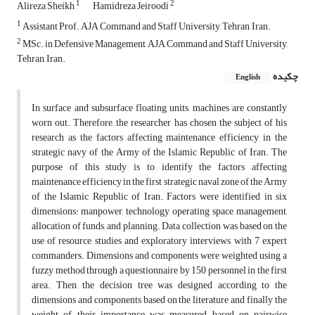
1
2
Alireza Sheikh
Hamidreza Jeiroodi
1
Assistant Prof. AJA Command and Staff University, Tehran, Iran.
2
MSc. in Defensive Management, AJA Command and Staff University,
Tehran, Iran.
چکیده
English
In surface and subsurface floating units, machines are constantly
worn out. Therefore, the researcher has chosen the subject of his
research as the factors affecting maintenance efficiency in the
strategic navy of the Army of the Islamic Republic of Iran. The
purpose of this study is to identify the factors affecting
maintenance efficiency in the first strategic naval zone of the Army
of the Islamic Republic of Iran. Factors were identified in six
dimensions: manpower, technology, operating space, management,
allocation of funds, and planning. Data collection was based on the
use of resource studies and exploratory interviews with 7 expert
commanders. Dimensions and components were weighted using a
fuzzy method through a questionnaire by 150 personnel in the first
area. Then, the decision tree was designed according to the
dimensions and components based on the literature and finally the
weight of their importance was measured based on pairwise