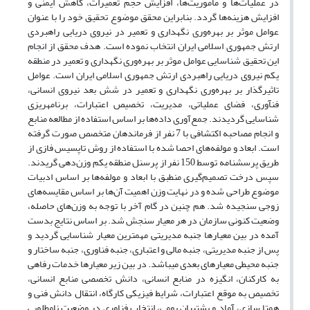
در عملیات‌ها و ماموریت‎‌ها، افزایش حجم تعمیرات، کاهش ایمنی و
افزایش هزینه‌ها گردد. بنابراین محقق موضوع تحقیق خود را با عنوان
عوامل موثر بر بهره‌وری نگهداری و تعمیر در نیروی دریایی راهبردی
ارتش جمهوری اسلامی ایران انتخاب نموده است. هدف محقق از انجام
این تحقیق شناسایی عوامل موثر بر بهره‌وری نگهداری و تعمیر در منطقه
یکم نیروی دریایی راهبردی ارتش جمهوری اسلامی ایران است. عوامل
تاثیرگذار بر بهره‌وری نگهداری و تعمیر در شش بعد نیروی انسانی،
فن‎آوری، فضای عملیاتی، مدیریت، تخصیص اعتبارات، برنامه‎ریزی
شناسایی گردیدند. جمع‌آوری داده‌ها بر اساس استفاده از مطالعه منابع
و انجام مصاحبه اکتشافی با 7 نفر از فرماندهان متخصص صورت گرفته
است. ابعاد و مولفه‎‌‌های احصا شده با استفاده از روش تاپسیس فازی از
طریق پرسش‎نامه توسط 150 نفر از پرسنل منطقه یکم وزن‌‎دهی گریدند.
سپس درخت تصمیم‌گیری منطبق با ابعاد و مولفه‌‎ها بر اساس ادبیات
موضوع طراحی شده و در نهایت وزن اهمیت آن‌ها بر اساس مقایسه‎‌‌های
زوجی سنجیده شد. هم چنین در گام آخر با توجه به وزن‌‎های حاصله،
وضعیت کنونی سازمان در هر معیار سنجش شد. بر اساس نتایج بدست
آمده در بین معیارها جنبه مدیریتی مهمترین معیار شناسایی گردید و
پس از جنبه مدیریتی، جنبه مالی و اعتباری، جنبه فناوری، جنبه ساختار و
جنبه محیطی معیارهای بعدی می‎باشد. در بین زیر معیارها خدمات رفاهی
به کارکنان، انگیزه در منابع انسانی، دانش تخصصی منابع انسانی،
تخصیص به موقع اعتبارات، شرایط فیزیکی کارگاه، انتقال دانش فنی و
همتا سازی، آماد و پشتیبان بومی، انتخاب فناوری در وضعیت نامطلوبی