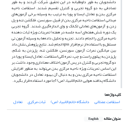
دانشجویان به طور داوطلبانه در این تحقیق شرکت کردند و به طور
تصادفی به دو گروه تجربی و کنترل تقسیم شدند. استقامت ناحیه
مرکزی بدن و تعادل ایستا و پویا به ترتیب به وسیله برخی آزمون‌های
میدانی استقامت ناحیه مرکزی بدن از قبیل سورنسن، فلکشن تنه و پل
زدن و آزمون‌های تعادلی لک‌لک و وای اندازه‌گیری شدند. گروه تجربی
یک دوره شش هفته‌ای (سه جلسه در هفته) تمرینات ویژه ثبات دهنده
ناحیه مرکزی را انجام دادند. تجزیه و تحلیل داده‌ها به وسیله آزمون تی
مستقل و با استفاده از نرم افزار spss انجام شد. نتایج پژوهش نشان داد
بین میانگین نمرات آزمون سورنسن، فلکشن تنه، پل‌زدن به شکم،
پل‌زدن به پهلوی راست و چپ، نمره کلی استقامت، تعادل ایستا و پویا در
دو گروه تجربی و کنترل در پس آزمون اختلاف معناداری وجود داشت.بر
این اساس تمرینات ویژه ناحیه مرکزی بدن می‌تواند به منظور افزایش
استقامت ناحیه مرکزی بدن و به دنبال آن بهبود تعادل در دانشجویان
دانشگاه پدافند هوایی خاتم الانبیاء (ص) آجا مورد استفاده قرار بگیرد.
کلیدواژه‌ها
استقامت عضلانی
دانشگاه خاتم الانبیاء (ص)
ثبات مرکزی
تعادل
عنوان مقاله
English