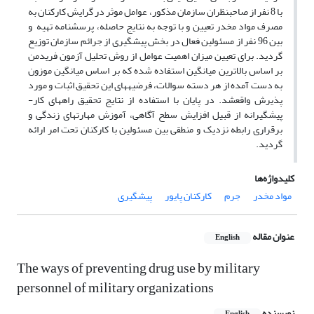
با 8 نفر از صاحب­نظران سازمان مذکور، عوامل موثر در گرایش کارکنان به
مصرف مواد مخدر تعیین و با توجه به نتایج حاصله، پرسشنامه­ تهیه و
بین 96 نفر از مسئولین فعال در بخش پیشگیری از جرائم سازمان توزیع
گردید. برای تعیین میزان اهمیت عوامل از روش تحلیل آزمون فریدمن
بر اساس بالاترین میانگین استفاده شده که بر اساس میانگین موزون
به دست آمده از هر دسته سوالات، فرضیه­های این تحقیق اثبات و مورد
پذیرش واقع­شد. در پایان با استفاده از نتایج تحقیق راه­های کار­
پیشگیرانه از قبیل افزایش سطح آگاهی، آموزش مهارتهای زندگی و
برقراری رابطه نزدیک و منطقی بین مسئولین با کارکنان تحت امر ارائه
گردید.
کلیدواژه‌ها
مواد مخدر
جرم
کارکنان پایور
پیشگیری
عنوان مقاله
English
The ways of preventing drug use by military
personnel of military organizations
نویسنده