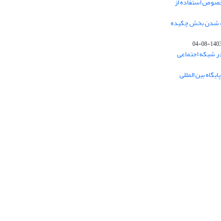
خصوص استفاده از
فه شدن بخش چکیده
1403-08-0
در شبکه اجتماعی
یگاه بین المللی