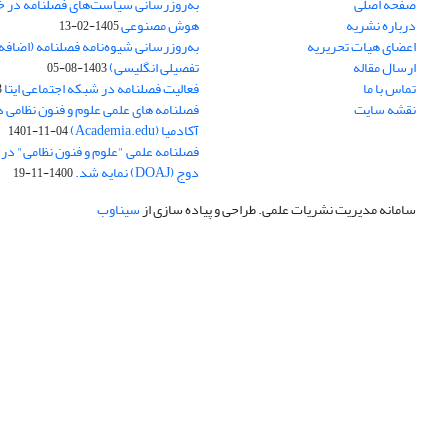
صفحه اصلی
به‌روزرسانی سیاست‌های فصلنامه در 
درباره نشریه
هوش مصنوعی
1405-02-13
اعضای هیات تحریریه
به‌روزرسانی شیوه‌نامه فصلنامه (اضا
ارسال مقاله
تفصیلی انگلیسی)
1403-08-05
تماس با ما
فعالیت فصلنامه در شبکه اجتماعی ایتا
4
نقشه سایت
فصلنامه های علمی علوم و فنون نظامی 
آکادمیا (Academia.edu)
1401-11-04
فصلنامه علمی "علوم و فنون نظامی" در پا
دوج (DOAJ) نمایه شد.
1400-11-19
سامانه مدیریت نشریات علمی.
طراحی و پیاده سازی از
سیناوب