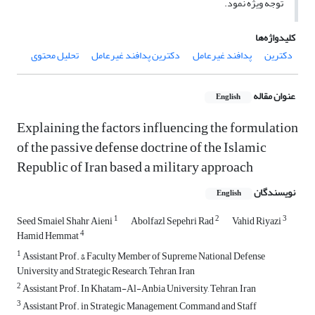
توجه ویژه نمود.
کلیدواژه‌ها
دکترین
پدافند غیرعامل
دکترین پدافند غیرعامل
تحلیل محتوی
عنوان مقاله
English
Explaining the factors influencing the formulation
of the passive defense doctrine of the Islamic
Republic of Iran based a military approach
نویسندگان
English
1
2
3
Seed Smaiel Shahr Aieni
Abolfazl Sepehri Rad
Vahid Riyazi
4
Hamid Hemmat
1
Assistant Prof. & Faculty Member of Supreme National Defense
University and Strategic Research, Tehran, Iran
2
Assistant Prof. In Khatam-Al-Anbia University, Tehran, Iran
3
Assistant Prof. in Strategic Management, Command and Staff