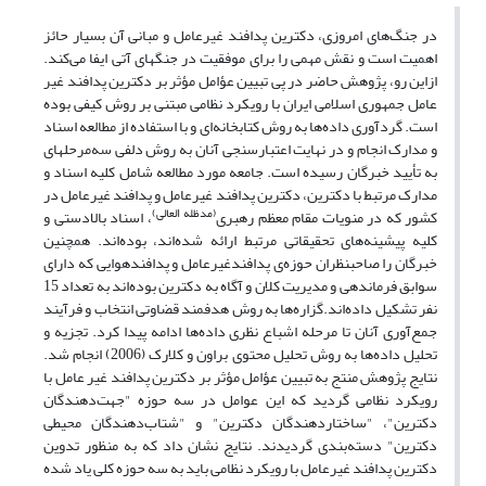
در جنگ‌های امروزی، دکترین پدافند غیرعامل و مبانی آن بسیار حائز
اهمیت است و نقش مهمی را برای موفقیت در جنگ‏های آتی ایفا می‌کند.
از‌این رو، پژوهش حاضر در پی تبیین عؤامل مؤثر بر دکترین پدافند غیر
عامل جمهوری اسلامی ایران با رویکرد نظامی مبتنی بر روش کیفی بوده
است. گردآوری داده‌ها به روش کتابخانه‌ای و با استفاده از مطالعه اسناد
و مدارک انجام و در نهایت اعتبارسنجی آنان به روش دلفی سه‌مرحله‎ای
به تأیید خبرگان رسیده است. جامعه مورد مطالعه شامل کلیه اسناد و
مدارک مرتبط با دکترین، دکترین پدافند غیرعامل و پدافند غیرعامل در
(مدظله العالی)
کشور که در منویات مقام معظم رهبری
، اسناد بالادستی و
کلیه پیشینه‌های تحقیقاتی مرتبط ارائه شده‌اند، بوده‌اند. همچنین
خبرگان را صاحب‎نظران حوزه‌ی پدافندغیرعامل و پدافندهوایی که دارای
سوابق فرماندهی و مدیریت کلان و آگاه به دکترین بوده‌اند به تعداد 15
نفر تشکیل داده‌اند.گزاره‌ها به روش هدفمند قضاوتی انتخاب و فرآیند
جمع‌آوری آنان تا مرحله اشباع نظری داده‌ها ادامه پیدا کرد. تجزیه و
تحلیل داده‌ها به روش تحلیل محتوی براون و کلارک (2006) انجام شد.
نتایج پژوهش منتج به تبیین عؤامل مؤثر بر دکترین پدافند غیر عامل با
رویکرد نظامی گردید که این عوامل در سه حوزه "جهت‌دهندگان
دکترین"، "ساختاردهندگان دکترین" و "شتاب‌دهندگان محیطی
دکترین" دسته‌بندی گردیدند. نتایج نشان داد که به منظور تدوین
دکترین پدافند غیرعامل با رویکرد نظامی باید به سه حوزه کلی یاد شده