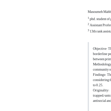
Masoumeh Mahb
1
phd. student of 
2
Assistant Profes
3
13th rank assist
Objective: Th
borderline pe
between prima
Methodology:
community of 
Findings: Th
considering t
to 0.25.
Originality
trapped/untr
antisocial an