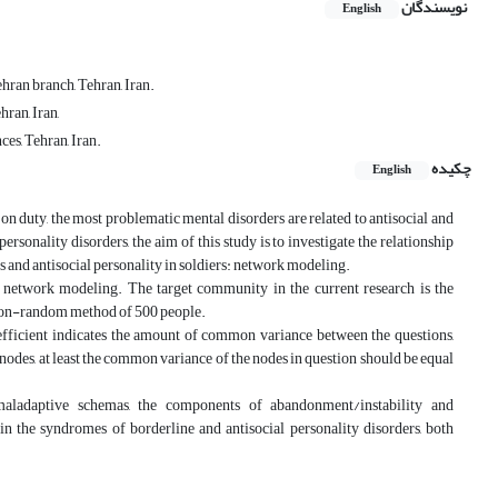
نویسندگان
English
hran branch, Tehran, Iran.
ran, Iran,
es, Tehran, Iran.
چکیده
English
n duty, the most problematic mental disorders are related to antisocial and
rsonality disorders, the aim of this study is to investigate the relationship
and antisocial personality in soldiers: network modeling.
network modeling. The target community in the current research is the
e non-random method of 500 people.
oefficient indicates the amount of common variance between the questions,
e nodes, at least the common variance of the nodes in question should be equal
maladaptive schemas, the components of abandonment/instability and
n the syndromes of borderline and antisocial personality disorders, both