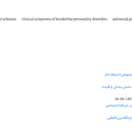
ve schemas
clinical symptoms of borderline personality disorders
antisocial p
خصوص استفاده از
فه شدن بخش چکیده
1403-08-0
در شبکه اجتماعی
یگاه بین المللی