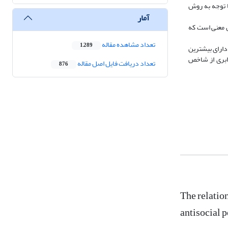
 توجه به روش
آمار
به اینکه مجذور ضریب همبستگی پیرسون نشان‌دهنده میزان واریانس مشترک میان پرسش‌ها است، درنظرگرفتن حد 0٫5 بدین معنی است که
تعداد مشاهده مقاله
1,289
 دارای بیشترین
رابری از شاخص
تعداد دریافت فایل اصل مقاله
876
The relatio
antisocial 