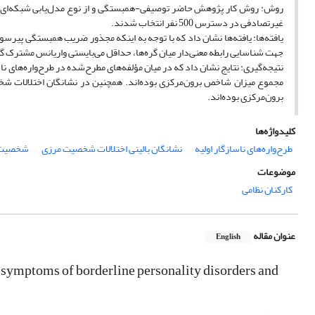
روش: روش کار پژوهش حاضر توصیفی-همبستگی و از نوع مدل‌یابی شبکه‌ای ب
غیرتصادفی در دسترس 500 نفر انتخاب شدند.
جهت شناسایی رابطه معنی‌دار میان گره‌ها، حداقل می‌بایستی واریانس مشترک گره‌های مور
نتیجه‌گیری: نتایج نشان داد که در میان مؤلفه‌های مطرح‌شده در طرح‌واره‌های ن
مجموع میزان شاخص برون‌‌مرکزی بوده‌اند. همچنین در نشانگان اختلالات شخ
برون‌‌مرکزی بوده‌اند.
کلیدواژه‌ها
طرح‌واره‌های ناسازگار اولیه
نشانگان بالینی اختلالات شخصیت مرزی
شخصیت 
موضوعات
کارکنان نظامی
عنوان مقاله
English
 symptoms of borderline personality disorders and