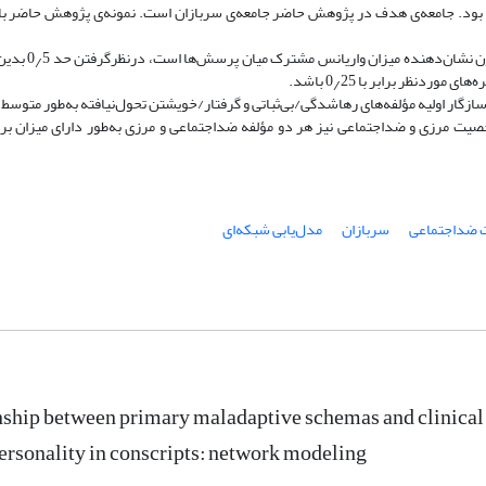
ود. جامعه‌ی هدف در پژوهش حاضر جامعه‌ی سربازان است. نمونه‌ی پژوهش حاضر با
یافته‌ها: یافته‌ها نشان داد که با توجه 
دنظر برابر با 0٫25 باشد.
اسازگار اولیه مؤلفه‌های رهاشدگی/بی‌ثباتی و گرفتار/خویشتن تحول‌نیافته به‌طور متوسط
صیت مرزی و ضداجتماعی نیز هر دو مؤلفه ضداجتماعی و مرزی به‌طور دارای میزان ب
ضداجتماعی
سربازان
مدل‌یابی شبکه‌ای
nship between primary maladaptive schemas and clinical
personality in conscripts: network modeling