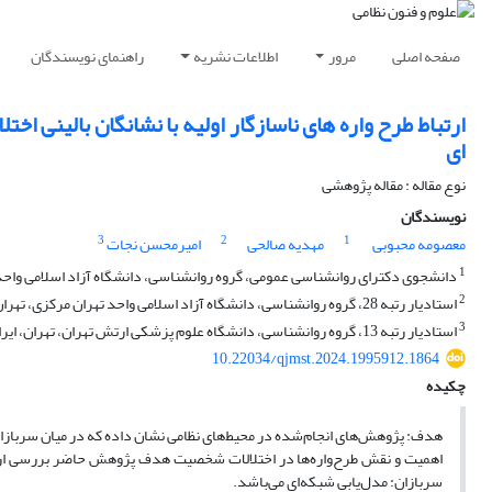
صفحه اصلی
مرور
اطلاعات نشریه
راهنمای نویسندگان
ارتباط طرح واره های ناسازگار اولیه با نشانگان بالینی
ای
نوع مقاله : مقاله پژوهشی
نویسندگان
3
2
1
معصومه محبوبی
مهدیه صالحی
امیرمحسن نجات
1
دانشجوی دکترای روانشناسی عمومی، گروه روانشناسى، دانشگاه آزاد اسلامی واحد ت
2
استادیار رتبه 28، گروه روانشناسى، دانشگاه آزاد اسلامی واحد تهران مرکزی، تهران، ایران.
3
استادیار رتبه 13، گروه روانشناسی، دانشگاه علوم پزشکی ارتش تهران، تهران، ایران.
10.22034/qjmst.2024.1995912.1864
چکیده
هدف: پژوهش‌های انجام‌شده در محیط‌های نظامی نشان داده که در میان سربازان
اهمیت و نقش طرح‌واره‌ها در اختلالات شخصیت هدف پژوهش حاضر بررسی ارتبا
سربازان: مدل‌یابی شبکه‌ای می‌باشد.