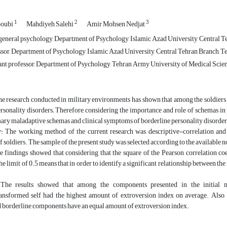
1
2
3
oubi
Mahdiyeh Salehi
Amir Mohsen Nedjat
general psychology, Department of Psychology, Islamic Azad University, Central Te
sor, Department of Psychology, Islamic Azad University, Central Tehran Branch, Teh
ant professor, Department of Psychology, Tehran Army University of Medical Scienc
e research conducted in military environments has shown that among the soldiers o
rsonality disorders; Therefore, considering the importance and role of schemas in pe
ry maladaptive schemas and clinical symptoms of borderline personality disorders 
 The working method of the current research was descriptive-correlation and 
soldiers. The sample of the present study was selected according to the availabl
e findings showed that considering that the square of the Pearson correlation c
he limit of 0.5 means that in order to identify a significant relationship between th
: The results showed that among the components presented in the initial 
ansformed self had the highest amount of extroversion index on average. Also, i
d borderline components have an equal amount of extroversion index.