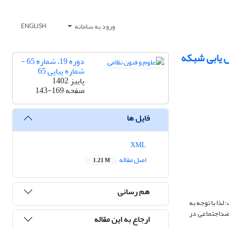
ورود به سامانه
ENGLISH
ل یابی شبکه
دوره 19، شماره 65 -
شماره پیاپی 65
پاییز 1402
صفحه
143-169
فایل ها
XML
اصل مقاله
1.21 M
هم رسانی
ذا با توجه به
 ضداجتماعی در
ارجاع به این مقاله