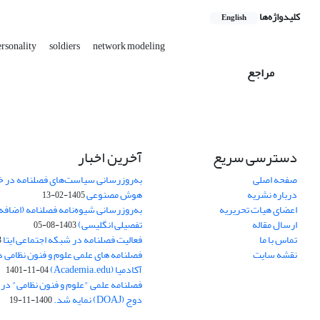
کلیدواژه‌ها
English
ersonality
soldiers
network modeling
مراجع
دسترسی سریع
آخرین اخبار
صفحه اصلی
به‌روزرسانی سیاست‌های فصلنامه در 
درباره نشریه
هوش مصنوعی
1405-02-13
اعضای هیات تحریریه
به‌روزرسانی شیوه‌نامه فصلنامه (اضا
ارسال مقاله
تفصیلی انگلیسی)
1403-08-05
تماس با ما
فعالیت فصلنامه در شبکه اجتماعی ایتا
4
نقشه سایت
فصلنامه های علمی علوم و فنون نظامی 
آکادمیا (Academia.edu)
1401-11-04
فصلنامه علمی "علوم و فنون نظامی" در پا
دوج (DOAJ) نمایه شد.
1400-11-19