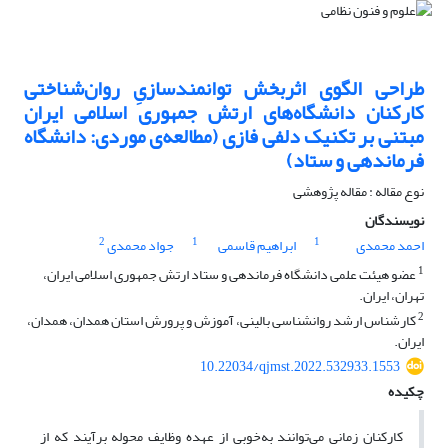
طراحی الگوی اثربخش توانمندسازیِ روان‌شناختی
کارکنان دانشگاه‌های ارتش جمهوری اسلامی ایران
مبتنی بر تکنیک دلفی فازی (مطالعه‌ی موردی: دانشگاه
فرماندهی و ستاد)
نوع مقاله : مقاله پژوهشی
نویسندگان
2
1
1
احمد محمدی
ابراهیم قاسمی
جواد محمدی
1
عضو هیئت علمی دانشگاه فرماندهی و ستاد ارتش جمهوری اسلامی ایران،
تهران، ایران.
2
کارشناس ارشد روانشناسی بالینی، آموزش و پرورش استان همدان، همدان،
ایران.
10.22034/qjmst.2022.532933.1553
چکیده
کارکنان زمانی می‌توانند به‌خوبی از عهده وظایف محوله برآیند که از