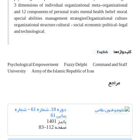
3 dimensions of individual, organizational, meta-organizational
and 12 components of personal traits, mental health, belief, moral,
special abilities, management strategies,Organizational culture,
organizational structure, cultural - social, economic, political-legal
and technological.
کلیدواژه‌ها
English
Psychological Empowerment
Fuzzy Delphi
Command and Staff
University
Army of the Islamic Republic of Iran
مراجع
دوره 18، شماره 61 - شماره
پیاپی 61
پاییز 1401
صفحه
83-112