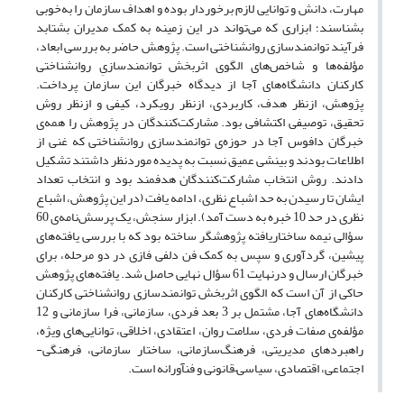
مهارت، دانش و توانایی لازم برخوردار بوده و اهداف سازمان را به‌خوبی
بشناسند؛ ابزاری که می‌تواند در این زمینه به کمک مدیران بشتابد
فرآیند توانمندسازی روان­شناختی است. پژوهش حاضر به بررسی ابعاد،
مؤلفه‌ها و شاخص‌های الگوی اثربخش توانمندسازیِ روان­شناختی
کارکنان دانشگاه‌های آجا از دیدگاه خبرگان این سازمان پرداخت.
پژوهش، ازنظر هدف، کاربردی، ازنظر رویکرد، کیفی و ازنظر روش
تحقیق، توصیفی اکتشافی بود. مشارکت‌کنندگان در پژوهش را همه‌ی
خبرگان دافوس آجا در حوزه‌ی توانمندسازی روان­شناختی که غنی از
اطلاعات بودند و بینشی عمیق نسبت به پدیده موردنظر داشتند تشکیل
دادند. روش انتخاب مشارکت‌کنندگان هدفمند بود و انتخاب تعداد
ایشان تا رسیدن به حد اشباع نظری، ادامه یافت (در این پژوهش، اشباع
نظری در حد 10 خبره به دست آمد). ابزار سنجش، یک پرسش‌نامه‌ی 60
سؤالی نیمه ساختاریافته پژوهشگر ساخته بود که با بررسی یافته‌های
پیشین، گردآوری و سپس به کمک فن دلفی فازی در دو مرحله، برای
خبرگان ارسال و درنهایت 61 سؤال نهایی حاصل شد. یافته‌های پژوهش
حاکی از آن است که الگوی اثربخش توانمندسازی روان­شناختی کارکنان
دانشگاه‌های آجا، مشتمل بر 3 بعد فردی، سازمانی، فرا سازمانی و 12
مؤلفه‌ی صفات فردی، سلامت­ روان، اعتقادی، اخلاقی، توانایی‌های ویژه،
راهبردهای مدیریتی، فرهنگ‌سازمانی، ساختار سازمانی، فرهنگی-
اجتماعی، اقتصادی، سیاسی–قانونی و فنآورانه است.