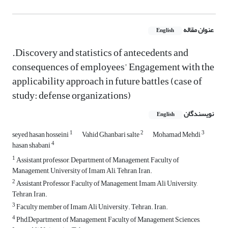
عنوان مقاله
English
.Discovery and statistics of antecedents and
consequences of employees' Engagement with the
applicability approach in future battles (case of
study: defense organizations)
نویسندگان
English
1
2
3
seyed hasan hosseini
Vahid Ghanbari salte
Mohamad Mehdi
4
hasan shabani
1
Assistant professor, Department of Management, Faculty of
Management, University of Imam Ali, Tehran, Iran.
2
Assistant Professor, Faculty of Management, Imam Ali University,
Tehran, Iran.
3
Faculty member of Imam Ali University. Tehran. Iran.
4
Phd,Department of Management, Faculty of Management Sciences,