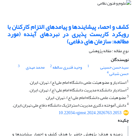
کشف و احصاء پیشایندها و پیامدهای التزام کارکنان با
رویکرد کاربست پذیری در نبردهای آینده (مورد
مطالعه: سازمان های دفاعی)
نوع مقاله : مقاله پژوهشی
نویسندگان
3
2
1
سیدحسن حسینی
وحید قنبری سالطه
محمد مهدی
4
حسن شبانی
1
استادیار و عضو هیئت علمی دانشگاه امام علی(ع)، تهران، ایران.
2
استادیار دانشکده مدیریت دانشگاه امام علی (ع)، تهران، ایران.
3
عضو هیئت علمی دانشگاه امام علی (ع)، تهران، ایران.
4
دانش آموخته دکنری مدیریت استراتژیک دانشگاه دفاع ملی،تهران،ایران.
10.22034/qjmst.2024.2026763.2053
چکیده
زمینه و هدف: پژوهش حاضر با هدف کشف و احصاء پیشایندها و