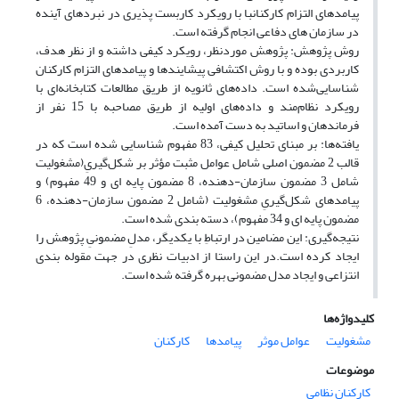
پیامدهای التزام کارکنانبا با رویکرد کاربست پذیری در نبردهای آینده
در سازمان های دفاعی انجام گرفته است.
روش پژوهش: پژوهش موردنظر، رویکرد کیفی داشته و از نظر هدف،
کاربردی بوده و با روش اکتشافی پیشایندها و پیامدهای التزام کارکنان
شناسایی‌شده است. داده‌های ثانویه از طریق مطالعات کتابخانه‌ای با
رویکرد نظام‌مند و داده‌های اولیه از طریق مصاحبه با 15 نفر از
فرماندهان و اساتید به دست آمده است.
یافته‌ها: بر مبنای تحلیل کیفی، 83 مفهوم شناسایی شده است که در
قالب 2 مضمون اصلی شامل عوامل مثبت مؤثر بر شکل‌گیریِ(مشغولیت
شامل 3 مضمون سازمان-دهنده، 8 مضمون پایه ای و 49 مفهوم) و
پیامدهای شکل‌گیریِ مشغولیت (شامل 2 مضمون سازمان-دهنده، 6
مضمون پایه ای و 34 مفهوم)، دسته بندی شده است.
نتیجه‌گیری: این مضامین در ارتباطِ با یکدیگر، مدلِ مضمونیِ پژوهش را
ایجاد کرده است.در این راستا از ادبیات نظری در جهت مقوله بندی
انتزاعی و ایجاد مدل مضمونی بهره گرفته شده است.
کلیدواژه‌ها
مشغولیت
عوامل موثر
پیامدها
کارکنان
موضوعات
کارکنان نظامی