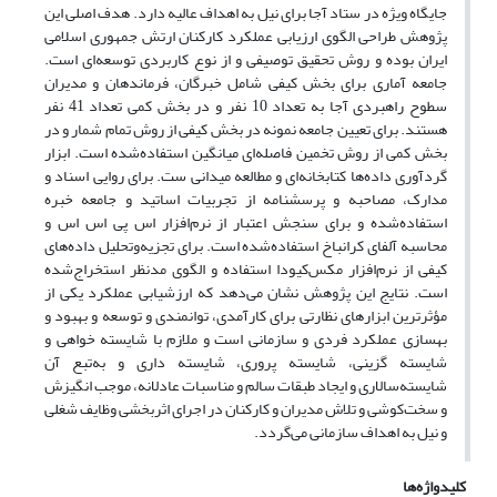
جایگاه ویژه در ستاد آجا برای نیل به اهداف عالیه دارد. هدف اصلی این
پژوهش طراحی الگوی ارزیابی عملکرد کارکنان ارتش جمهوری اسلامی
ایران بوده و روش تحقیق توصیفی و از نوع کاربردی توسعه‌ای است.
جامعه آماری برای بخش کیفی شامل خبرگان، فرماندهان و مدیران
سطوح راهبردی آجا به تعداد 10 نفر و در بخش کمی تعداد 41 نفر
هستند. برای تعیین جامعه نمونه در بخش کیفی از روش تمام شمار و در
بخش کمی از روش تخمین فاصله‌ای میانگین استفاده‌شده است. ابزار
گردآوری داده‌ها کتابخانه‌ای و مطالعه میدانی ست. برای روایی اسناد و
مدارک، مصاحبه و پرسشنامه از تجربیات اساتید و جامعه خبره
استفاده‌شده و برای سنجش اعتبار از نرم‌افزار اس پی اس اس و
محاسبه آلفای کرانباخ استفاده‌شده است. برای تجزیه‌وتحلیل داده‌های
کیفی از نرم‌افزار مکس‌کیودا استفاده و الگوی مدنظر استخراج‌شده
است. نتایج این پژوهش نشان می‌دهد که ارزشیابی عملکرد یکی از
مؤثرترین ابزارهای نظارتی برای کارآمدی، توانمندی و توسعه و بهبود و
بهسازی عملکرد فردی و سازمانی است و ملازم با شایسته خواهی و
شایسته گزینی، شایسته پروری، شایسته داری و به‌تبع آن
شایسته‌سالاری و ایجاد طبقات سالم و مناسبات عادلانه، موجب انگیزش
و سخت‌کوشی و تلاش مدیران و کارکنان در اجرای اثربخشی وظایف شغلی
و نیل به اهداف سازمانی می‌گردد.
کلیدواژه‌ها