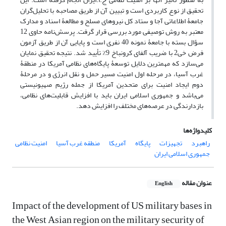
تحقیق از نوع کاربردی است و تبیین آن از طریق مصاحبه با تحلیل‌گران
جامعۀ اطلاعاتی آجا و ستاد کل نیروهای مسلح و مطالعۀ اسناد و مدارک
معتبر به روش توصیفی مورد بررسی قرار گرفت. پرسش‌نامه حاوی 12
سؤال بسته با جامعۀ نمونه 40 نفری است و پایایی آن از طریق آزمون
فرض خی2 با ضریب آلفای کرونباخ 9٪ تأیید شد. نتیجه تحقیق نمایان
می‌سازد که مهمترین دلایل توسعۀ پایگاه‌های نظامی آمریکا در منطقۀ
غرب آسیا، در مرحله اول امنیت مسیر حمل و نقل انرژی و در مرحلۀ
دوم ایجاد امنیت برای متحدین آمریکا از جمله رژیم صهیونیستی
می‌باشد و جمهوری اسلامی ایران باید با افزایش قابلیت‌های نظامی،
بازدارندگی در عرصه‌های مختلف را افزایش دهد.
کلیدواژه‌ها
راهبرد
تجهیزات
پایگاه
آمریکا
منطقه غرب آسیا
امنیت نظامی
جمهوری اسلامی ایران
عنوان مقاله
English
Impact of the development of US military bases in
the West Asian region on the military security of