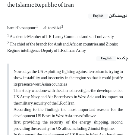
the Islamic Republic of Iran
نویسندگان
English
1
2
hamid hasanpour
ali torshizi
1
Academic Member of I.R.I army Command and staff university
2
The chief of the branch for Arab and African countries, and Zionist
Regime intelligence Deputy of I.R of Iran Army
چکیده
English
Nowadays the US exploiting fighting against terrorism, is trying to
show instability and insecurity in the region so that it could justify
its presence west Asian countries
This study was done with the aim to investigate the development of
US Army, Navy and Air Force bases in West Asia and its impact on
the military security of the I.R of Iran.
According to the findings, the most important reasons for the
development US Bases in West Asia are as follows:
first, providing the security of the energy shipping; second,
providing the security for US allies including Zionist Regime.
In this regard, the development of US Bases in West Asia has direct