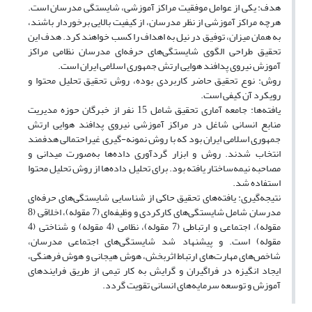
هدف: یکی از عوامل موفقیت مراکز آموزشی، شایستگی مدرسان است.
هرچه مراکز آموزشی از نظر مدرسان، از کیفیت بالایی برخوردار باشند،
به همان میزان، توفیق در نیل به اهداف را کسب خواهند کرد. هدف این
تحقیق طراحی الگوی شایستگی‌های حرفه‌ای مدرسان نظامی مراکز
آموزش نیروی پدافند هوایی ارتش جمهوری اسلامی ایران است.
روش: نوع تحقیق حاضر کاربردی بوده، روش تحقیق تحلیل محتوا و
رویکرد آن کیفی است.
یافته‌ها: جامعه آماری تحقیق شامل 15 نفر از خبرگان حوزه مدیریت
منابع انسانی شاغل در مراکز آموزشی نیروی پدافند هوایی ارتش
جمهوری اسلامی ایران بود که با روش نمونه-گیری غیر‌احتمالی هدفمند
انتخاب شدند. روش و ابزار گردآوری داده‌ها به‌صورت میدانی و
مصاحبه نیمه‌ساختار یافته بود. برای تحلیل داده‌ها از روش تحلیل محتوا
استفاده شد.
نتیجه‌گیری: یافته‌های تحقیق حاکی از شناسایی شایستگی‌های حرفه‌ای
مدرسان شامل شایستگی‌های کارکردی و وظیفه‌ای (7 مقوله)، اخلاقی (8
مقوله)، اجتماعی و ارتباطی (7 مقوله)، نظامی (4 مقوله) و شناختی (4
مقوله) است. و پیشنهاد شد شایستگی‌های اجتماعی مدرسان،
شاخص‌های مهارت‌های ارتباط اثربخش، هوش هیجانی و هوش فرهنگی،
ایجاد انگیزه در فراگیران و گرایش به کار تیمی از طریق فرایندهای
آموزش و توسعه سرمایه‌های انسانی تقویت گردد.