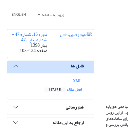
ورود به سامانه
ENGLISH
دوره 15، شماره 47 -
شماره پیاپی 47
بهار 1398
صفحه
103-124
فایل ها
XML
اصل مقاله
917.97 K
هاجمی هواپایه
هم رسانی
ونوپالس است که در حال حاضر اکثر سامانه‌های راداری از جمله S-300، S-400، پاتریوت و... از این روش
را به چالشی اساسی برای سامانه‌های
ارجاع به این مقاله
وپالس بررسی و