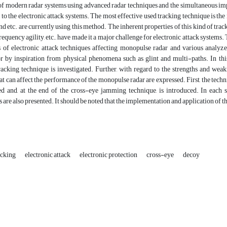
 modern radar systems using advanced radar techniques and the simultaneous imple
t to the electronic attack systems. The most effective used tracking technique is t
and etc. are currently using this method. The inherent properties of this kind of tr
requency agility, etc., have made it a major challenge for electronic attack systems. 
s of electronic attack techniques affecting monopulse radar and various analyzes
r by inspiration from physical phenomena such as glint and multi-paths. In this 
cking technique is investigated. Further, with regard to the strengths and weakn
at can affect the performance of the monopulse radar are expressed. First, the te
ed and, at the end of the cross-eye jamming technique, is introduced. In each se
 are also presented. It should be noted that the implementation and application of 
acking
electronic attack
electronic protection
cross-eye
decoy