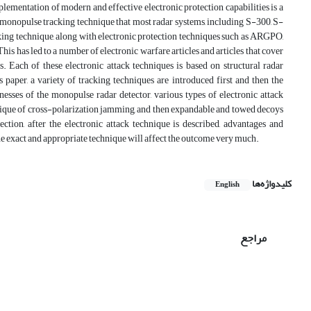
mentation of modern and effective electronic protection capabilities is a
he monopulse tracking technique that most radar systems, including S-300, S-
acking technique, along with electronic protection techniques such as ARGPO,
This has led to a number of electronic warfare articles and articles that cover
. Each of these electronic attack techniques is based on structural radar
paper, a variety of tracking techniques are introduced first and then the
esses of the monopulse radar detector, various types of electronic attack
chnique of cross-polarization jamming, and then expandable and towed decoys
ction, after the electronic attack technique is described, advantages and
the exact and appropriate technique will affect the outcome very much.
کلیدواژه‌ها
English
مراجع