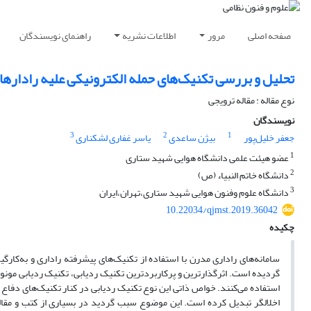
صفحه اصلی
مرور
اطلاعات نشریه
راهنمای نویسندگان
تحلیل و بررسی تکنیک‌های حمله الکترونیکی علیه رادارها
نوع مقاله : مقاله ترویجی
نویسندگان
3
2
1
جعفر خلیل‌پور
بیژن ساعدی
یاسر غفاری لشکناری
1
عضو هیئت علمی دانشگاه هوایی شهید ستاری
2
دانشگاه خاتم النبیاء (ص)
3
دانشگاه علوم وفنون هوایی شهید ستاری،تهران،ایران
10.22034/qjmst.2019.36042
چکیده
سامانه‌های راداری مدرن با استفاده از تکنیک‌های پیشرفته راداری و به‌کار
اخلالگر تبدیل کرده است. این موضوع سبب گردید در بسیاری از کتب و مقالا