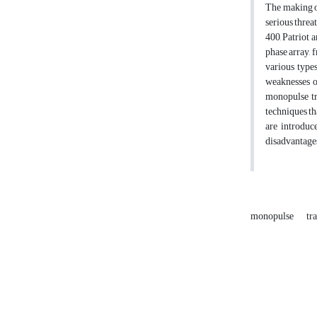
The making of
serious threa
400, Patriot 
phase array, f
various type
weaknesses o
monopulse tra
techniques th
are introduc
disadvantages
monopulse
tr