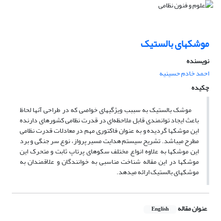
موشکهای بالستیک
نویسنده
احمد خادم حسینیه
چکیده
موشک بالستیک به سببب ویژگیهای خواصی که در طراحی آنها لحاظ
باعث ایجاد توانمندی قابل ملاحظه‌ای در قدرت نظامی کشورهای دارنده
این موشکها گردیده و به عنوان فاکتوری مهم در معادلات قدرت نظامی
مطرح میباشد. تشریح سیستم هدایت مسیر پرواز،‌ نوع سر جنگی و برد
این موشکها به علاوه انواع مختلف سکوهای پرتاپ ثابت و متحرک این
موشکها در این مقاله شناخت مناسبی به خوانندگان و علاقمندان به
موشکهای بالستیک ارائه میدهد.
عنوان مقاله
English