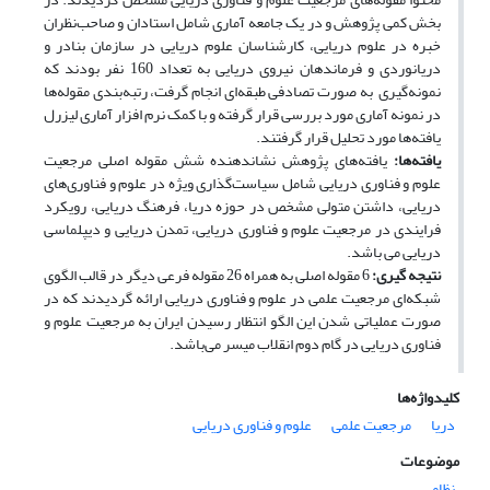
بخش کمی پژوهش و در یک جامعه آماری شامل استادان و صاحب‌نظران
خبره در علوم دریایی، کارشناسان علوم دریایی در سازمان بنادر و
دریانوردی و فرماندهان نیروی دریایی به تعداد 160 نفر بودند که
نمونه‌گیری به صورت تصادفی طبقه­‌ای انجام گرفت، رتبه­‌بندی مقوله­‌ها
در نمونه آماری مورد بررسی قرار گرفته و با کمک نرم افزار آماری لیزرل
یافته­‌ها مورد تحلیل قرار گرفتند.
یافته‌­ها:
یافته‌­های پژوهش نشان­دهنده شش مقوله اصلی مرجعیت
علوم و فناوری دریایی شامل سیاست‌گذاری ویژه در علوم و فناوری‌­های
دریایی، داشتن متولی مشخص در حوزه دریا، فرهنگ دریایی، رویکرد
فرایندی در مرجعیت علوم و فناوری دریایی، تمدن دریایی و دیپلماسی
دریایی می باشد.
نتیجه گیری:
6 مقوله اصلی به همراه 26 مقوله فرعی دیگر در قالب الگوی
شبکه­‌ای مرجعیت علمی در علوم و فناوری دریایی ارائه گردیدند که در
صورت عملیاتی شدن این الگو انتظار رسیدن ایران به مرجعیت علوم و
فناوری دریایی در گام دوم انقلاب میسر می‌­باشد.
کلیدواژه‌ها
دریا
مرجعیت علمی
علوم و فناوری دریایی
موضوعات
نظامی