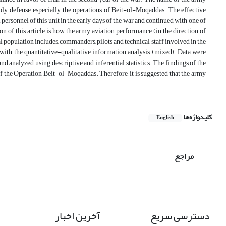
 holy defense, especially the operations of Beit-ol-Moqaddas. The effective
 personnel of this unit in the early days of the war and continued with one of
 of this article is how the army aviation performance (in the direction of
 population includes, commanders, pilots and technical staff involved in the
with the quantitative-qualitative information analysis (mixed). Data were
nd analyzed using descriptive and inferential statistics. The findings of the
of the Operation Beit-ol-Moqaddas. Therefore, it is suggested that the army
کلیدواژه‌ها
English
مراجع
دسترسی سریع
آخرین اخبار