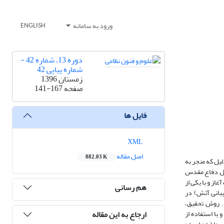
ورود به سامانه
ENGLISH
دوره 13، شماره 42 -
شماره پیاپی 42
زمستان 1396
صفحه
141-167
فایل ها
XML
اصل مقاله
882.03 K
ال جنگ تحمیلی بوده است. به این دلیل که منجر به
سال دفاع مقدس
ز و با یکی از
هم رسانی
بانی آتش) در
د. روش تحقیق،
ارجاع به این مقاله
 با استفاده از