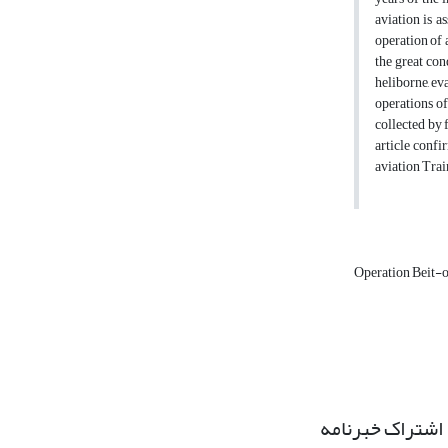
aviation is a
operation of 
the great con
heliborne, ev
operations o
collected by 
article confi
aviation Trai
Operation Beit
اشتراک خبرنامه