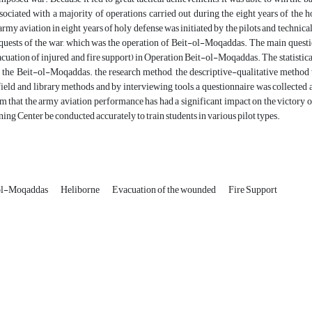
ssociated with a majority of operations carried out during the eight years of the
army aviation in eight years of holy defense was initiated by the pilots and technical
quests of the war, which was the operation of Beit-ol-Moqaddas. The main question
acuation of injured and fire support) in Operation Beit-ol-Moqaddas. The statistical
f the Beit-ol-Moqaddas. the research method, the descriptive-qualitative method 
field and library methods and by interviewing tools, a questionnaire was collected a
rm that the army aviation performance has had a significant impact on the victory 
ning Center be conducted accurately to train students in various pilot types.
-ol-Moqaddas
Heliborne
Evacuation of the wounded
Fire Support