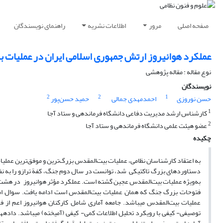
صفحه اصلی
مرور
اطلاعات نشریه
راهنمای نویسندگان
عملکرد هوانیروز ارتش جمهوری اسلامی ایران در عملیات 
نوع مقاله : مقاله پژوهشی
نویسندگان
2
2
1
حسن نوروزی
احمدمهدی جمالی
حمید حسن‌پور
1
کارشناس ارشد مدیریت دفاعی دانشگاه فرماندهی و ستاد آجا
2
عضو هیئت علمی دانشگاه فرماندهی و ستاد آجا
چکیده
دستاوردهای بزرگ تاکتیکی شد، توانست در سال دوم جنگ، کفة ترازو را به نفع
به‌ویژه عملیات بیت‌المقدس عجین گشته است. عملکرد مؤثر هوانیروز در هشت سا
فتوحات بزرگ جنگ که همان عملیات بیت‌المقدس است ادامه یافت. سوال اصلی
عملیات بیت‌المقدس می­باشد. جامعه آماری شامل کارکنان هوانیروز اعم از ف
توصیفی- کیفی با رویکرد تحلیل اطلاعات کمی- کیفی (آمیخته) می­باشد. داده­های 