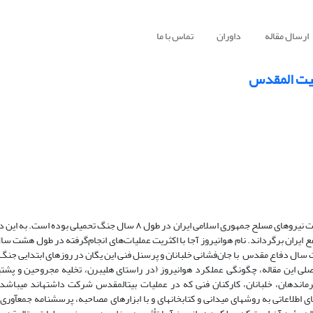
ارسال مقاله
داوران
تماس با ما
بیت المقدس
به اعتقاد کارشناسان نظامی، عملیات بیت‌المقدس بزرگ‌ترین و موفق‌ترین عملیات نیروهای مسلح جمهوری اسلامی ایران در طول ۸ س
 ایران برگرداند. نام هوانیروز آجا با اکثریت عملیات‌های انجام‌گرفته در طول هشت 
ل دفاع مقدس با جان‌فشانی خلبانان و پرسنل فنی این یگان در روزهای ابتدایی جنگ آغا
 این مقاله، چگونگی عملکرد هوانیروز (در راستای هلی­برن، تخلیه مجروحین و پشتی
رماندهان، خلبانان، کارکنان فنی که در عملیات‌ بیت­المقدس شرکت داشته­اند می­باش
اطلاعاتی به روش­های میدانی و کتابخانه­ای و با ابزارهای مصاحبه، پرسشنامه جمع­آوری و