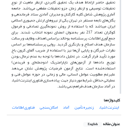
تحقیق حاضر ازلحاظ هدف یک تحقیق کابردی، ازنظر ماهیت از نوع
تحقیقات توصیفی و ازنظر زمان جزو تحقیقات مقطعی می‌باشد. جامعه
آماری پژوهش شامل کلیه کارکنان و مدیران آمادی ستاد فرماندهی و
یگان‌های تابعه مستقر در تهران یکی از نیروهای ارتش جمهوری اسلامی
ایران می­باشد که با استفاده از روش نمونه‌گیری تصادفی و فرمول
کوکران تعداد 217 نفر به‌عنوان اعضای نمونه انتخاب شدند. برای
جمع‌آوری اطلاعات، پرسشنامه بوخالد براساس اهداف، وظایف و رسالت
سازمان هدف اصلاح و بازنگری گردید. روایی پرسشنامه‌ها بر اساس
نظرات خبرگان و پایایی آن‌ها نیز با استفاده از ضریب آلفای کرون باخ
مورد تأیید قرار گرفت. در تحلیل داده‌ها با توجه به عدم نرمال بودن
توزیع داده‌ها از آزمون‌های ناپارامتریک (دوجمله‌ای و فریدمن)
استفاده‌شده است. نتایج آزمون فرضیات پژوهش نشان می‌دهد
علیرغم مطلوبیت عوامل انسانی، مالی و زمانی در حوزه عوامل فنی و
عملیاتی حداقل شرایط موردنیاز جهت پیاده‌سازی فناوری اینترنت اشیاء
در آماد سازمان هدف فراهم نمی ­باشد.
کلیدواژه‌ها
اینترنت اشیاء
زنجیره تأمین
آماد
امکان‌سنجی
فناوری اطلاعات
عنوان مقاله
English