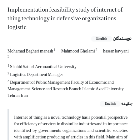
Implementation feasibility study of internet of
thing technology in defensive organizations
logistic
نویسندگان
English
1
2
Mohamad Bagheri manesh
Mahmood Gholami
hassan kavyani
3
1
Shahid Sattari Aeronautical University
2
Logistics Department Manager
3
Department of Public Management, Faculty of Economic and
Management , Science and Research Branch, Islamic Azad University,
Tehran, Iran
چکیده
English
Internet of thing as a novel technology has a potential prospective
for efficiency of services in dissimilar industries and its importance
identified by governments, organizations and scientific societies
with amplification producing of articles in this field. Main aim of