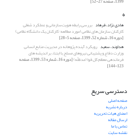
1399، صفحه 27-52]
ه
هادی نژاد، فرهاد
بررسی رابطه هویت‌سازمانی و عملکرد شغلی
کارکنان سازمان های نظامی (مورد مطالعه: کارکنان یک دانشگاه نظامی)
[دوره 16، شماره 52، 1399، صفحه 5-28]
هداوند، سعید
رویکرد آینده پژوهانه در مدیریت منابع انسانی
وزارت دفاع و پشتیبانی نیروهای مسلح با ابتناء بر اندیشه های
فرماندهی معظم کل قوا (مدظلّه)
[دوره 16، شماره 53، 1399، صفحه
123-144]
دسترسی سریع
صفحه اصلی
درباره نشریه
اعضای هیات تحریریه
ارسال مقاله
تماس با ما
نقشه سایت