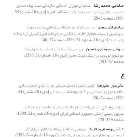
صادقی، محمد رضا
سنجش میزان آمادگی سازمانی جهت پیاده‌سازی
مدیریت دانش (مورد مطالعه: یک دانشگاه نظامی)
[دوره 16، شماره 53،
1399، صفحه 5-29]
صادقیان، سعید
بررسی نقش و جایگاه سکوهای پرنده بدون
سرنشین و سیستم‌های‌ اطلاعات مکانی در فرماندهی و کنترل از دیدگاه
ژئوماتیک
[دوره 16، شماره 51، 1399، صفحه 27-46]
صولتی سروندی، حسین
بررسی تأثیر هوش جنگی به عنوان یک
موضوع نوپدید بر جنگ شبکه محور
[دوره 16، شماره 51، 1399،
صفحه 87-101]
ع
عالی پور، علیرضا
تبیین نظریه تمدن دریایی در راستای تمدن سازی
نظام جمهوری اسلامی در گام دوم انقلاب اسلامی
[دوره 16، شماره 54،
1399، صفحه 5-26]
عباسی، مهدی
نقش هدایت فرماندهان در ارتقاء مدیریت دانش
نیروی زمینی ارتش جمهوری اسلامی ایران
[دوره 16، شماره 52، 1399،
صفحه 159-178]
عباسی رستمی، نجیبه
بررسی رابطه بین راهبردهای نیروی کار
احساسی و رفتارهای غیروظیفه ای کارکنان
[دوره 16، شماره 54، 1399،