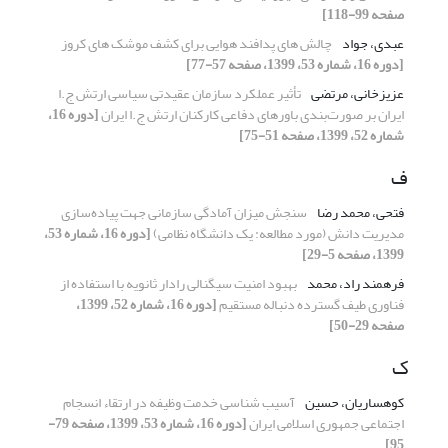
صفحه 99-118]
عبدی، جواد
چالش های پدافند هوایی برای کشف موشک های کروز
[دوره 16، شماره 53، 1399، صفحه 57-77]
عزیزخانی، مرتضی
تأثیر عملکرد سازمان عقیدتی سیاسی ارتش ج.ا
ایران بر صورت‌بندی باورهای دفاعی کارکنان ارتش ج.ا ایران
[دوره 16،
شماره 52، 1399، صفحه 51-75]
ف
فتحی، محمد رضا
سنجش میزان آمادگی سازمانی جهت پیاده‌سازی
مدیریت دانش (مورد مطالعه: یک دانشگاه نظامی)
[دوره 16، شماره 53،
1399، صفحه 5-29]
فرهمند راد، محمد
بهبود امنیت سیگنالی رادار ثانویه با استفاده از
فناوری طیف گسترده دنباله مستقیم
[دوره 16، شماره 52، 1399،
صفحه 29-50]
ک
کوهساریان، حسین
آسیب شناسی خدمت وظیفه در ارتقاء انسجام
اجتماعی جمهوری اسلامی ایران
[دوره 16، شماره 53، 1399، صفحه 79-
95]