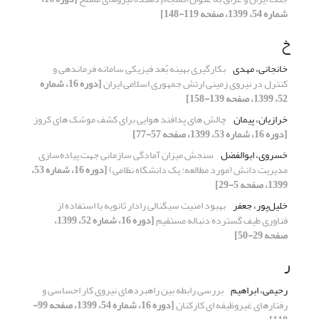
شماره 54، 1399، صفحه 119-148]
خ
خانجانی، مهدی
بکارگیری بهینه بُعد فیزیکی سامانه فرماندهی و
کنترل در نیروی زمینی ارتش جمهوری اسلامی ایران
[دوره 16، شماره
52، 1399، صفحه 139-158]
خرازیان، پیمان
چالش های پدافند هوایی برای کشف موشک های کروز
[دوره 16، شماره 53، 1399، صفحه 57-77]
خسروی، ابوالفضل
سنجش میزان آمادگی سازمانی جهت پیاده‌سازی
مدیریت دانش (مورد مطالعه: یک دانشگاه نظامی)
[دوره 16، شماره 53،
1399، صفحه 5-29]
خلیل‌پور، جعفر
بهبود امنیت سیگنالی رادار ثانویه با استفاده از
فناوری طیف گسترده دنباله مستقیم
[دوره 16، شماره 52، 1399،
صفحه 29-50]
ر
رحیمی، ابراهیم
بررسی رابطه بین راهبردهای نیروی کار احساسی و
رفتارهای غیروظیفه ای کارکنان
[دوره 16، شماره 54، 1399، صفحه 99-