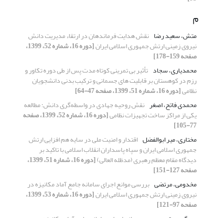
م
متش، سعید رضا
نقش هدایت فرماندهان در ارتقاء مدیریت دانش
نیروی زمینی ارتش جمهوری اسلامی ایران
[دوره 16، شماره 52، 1399،
صفحه 159-178]
محمدیاری، سجاد
تأثیر بی تمرینی کوتاه مدت پس از طی دوره تکاور و
رزم در کوهستان بر قابلیت های جسمانی و ترکیب بدنی دانشجویان
نظامی
[دوره 16، شماره 51، 1399، صفحه 47-64]
محمدی فاتح، اصغر
نقش روحیه جهادی در واسطه‌گری دانش: مطالعه
یکی از مراکز ساخت تجهیزات نظامی
[دوره 16، شماره 52، 1399، صفحه
77-105]
مختاری، میر ابوالفضل
اقتدار و امنیت ملی در سایه هم افزایی ارتش
جمهوری اسلامی ایران و سپاه پاسداران انقلاب اسلامی با تاکید بر
دیدگاه مقام معظم رهبری (مدظله العالی)
[دوره 16، شماره 51، 1399،
صفحه 127-151]
مخدومی، مرتضی
بررسی موانع اجرای سامانه جامع آماد مکانیزه در
نیروی زمینی ارتش جمهوری اسلامی ایران
[دوره 16، شماره 53، 1399،
صفحه 97-121]