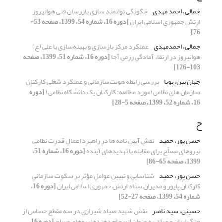
جمالی، احمد مهدی
چگونگی توانمند سازی بازرسان فنی هوانیروز
ارتش جمهوری اسلامی ایران
[دوره 16، شماره 54، 1399، صفحه 53-
76]
جمالی، احمدمهدی
عملکرد مرکز بازسازی و بهینه‌سازی یا علی (ع)
هوانیروز در ارتقاء آمادگی رزمی آجا
[دوره 16، شماره 51، 1399، صفحه
103-126]
جهان بین، پویا
بررسی رابطه هویت‌سازمانی و عملکرد شغلی کارکنان
سازمان های نظامی (مورد مطالعه: کارکنان یک دانشگاه نظامی)
[دوره
16، شماره 52، 1399، صفحه 5-28]
ح
حسن پور، حمید
نقش آیین نامه ها در راهبرد اِعمال قدرت نظامی
نیروهای مسلّح برای مقابله با تهدیدهای آینده
[دوره 16، شماره 51،
1399، صفحه 65-86]
حسن پور، حمید
شناسایی و تبیین عوامل مؤثر بر سکوت سازمانی
کارکنان پایور و مدیران ستاد ارتش جمهوری اسلامی ایران
[دوره 16،
شماره 54، 1399، صفحه 27-52]
حسینی، سید ناصر
نقش شهید صیاد شیرازی در سه مقطع حساس از
جنگ ایران و عراق به عنوان انسجام دهنده نیروهای مسلح
[دوره 16،