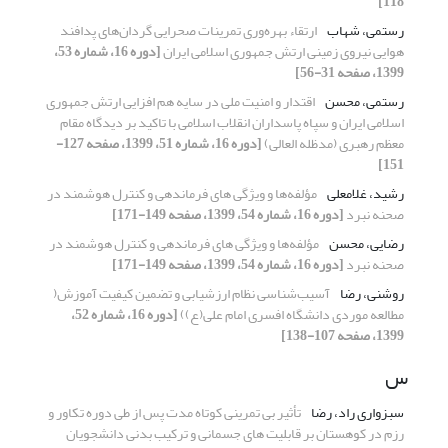
118]
رستمی، شهاب
ارتقاء بهره‌وری تمرینات صحرایی گردان‌های پدافند
هوایی نیروی زمینی ارتش جمهوری اسلامی ایران
[دوره 16، شماره 53،
1399، صفحه 31-56]
رستمی، محسن
اقتدار و امنیت ملی در سایه هم افزایی ارتش جمهوری
اسلامی ایران و سپاه پاسداران انقلاب اسلامی با تاکید بر دیدگاه مقام
معظم رهبری (مدظله العالی)
[دوره 16، شماره 51، 1399، صفحه 127-
151]
رشید، غلامعلی
مؤلفه‌ها و ویژگی های فرماندهی و کنترل هوشمند در
صحنه نبرد
[دوره 16، شماره 54، 1399، صفحه 149-171]
رضایی، محسن
مؤلفه‌ها و ویژگی های فرماندهی و کنترل هوشمند در
صحنه نبرد
[دوره 16، شماره 54، 1399، صفحه 149-171]
روشنی، رضا
آسیب‌شناسی نظام ارزشیابی و تضمین کیفیت آموزش(
مطالعه موردی دانشگاه افسری امام علی(ع))
[دوره 16، شماره 52،
1399، صفحه 107-138]
س
سبزواری راد، رضا
تأثیر بی تمرینی کوتاه مدت پس از طی دوره تکاور و
رزم در کوهستان بر قابلیت های جسمانی و ترکیب بدنی دانشجویان