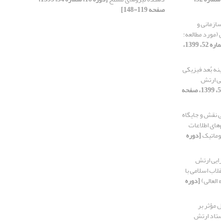
صفحه 119-148]
ازمانی و
(مورد مطالعه:
[دوره 16، شماره 52، 1399،
نه بُعد فیزیکی
نی ارتش
[دوره 16، شماره 52، 1399، صفحه
نقش و جایگاه
ی‌ اطلاعات
ئوماتیک
[دوره
زایی ارتش
لاب اسلامی با
العالی)
[دوره
 مؤثر بر
ستاد ارتش