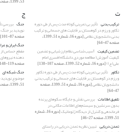
53، 1399، صفحه 79-95]
ت
ج
ترکیب بدنی
تأثیر بی تمرینی کوتاه مدت پس از طی دوره
جنگ
بررسی تأ
تکاور و رزم در کوهستان بر قابلیت های جسمانی و ترکیب
نوپدید بر جنگ 
بدنی دانشجویان نظامی
[دوره 16، شماره 51، 1399،
صفحه 87-101]
صفحه 47-64]
جنگ ایران و عرا
تضمین کیفیت
آسیب‌شناسی نظام ارزشیابی و تضمین
مقطع حساس از جن
کیفیت آموزش( مطالعه موردی دانشگاه افسری امام
دهنده نیروهای
علی(ع))
[دوره 16، شماره 52، 1399، صفحه 107-138]
صفحه 119-148]
تکاور
تأثیر بی تمرینی کوتاه مدت پس از طی دوره تکاور
جنگ شبکه ای
و رزم در کوهستان بر قابلیت های جسمانی و ترکیب بدنی
موضوع نوپدید 
دانشجویان نظامی
[دوره 16، شماره 51، 1399، صفحه
51، 1399، صفحه 87-101]
47-64]
تلفیق اطلاعات
بررسی نقش و جایگاه سکوهای پرنده
بدون سرنشین و سیستم‌های‌ اطلاعات مکانی در
فرماندهی و کنترل از دیدگاه ژئوماتیک
[دوره 16، شماره
51، 1399، صفحه 27-46]
تمدن دریایی
تبیین نظریه تمدن دریایی در راستای