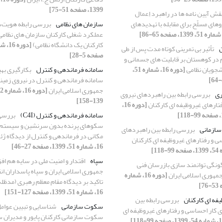
1399، صفحه 51-75]
قش آیین نامه ها در راهبرد اِعمال
های مسلّح برای مقابله با تهدیدهای
سازمان های نظامی
بررسی رابطه هویت‌س
عملکرد شغلی کارکنان سازمان های نظامی 
کارکنان یک دانشگاه نظامی)
تأثیر بی تمرینی کوتاه مدت پس از طی
صفحه 5-28]
م در کوهستان بر قابلیت های جسمانی و
شجویان نظامی
[دوره 16، شماره 51،
سامانه فرماندهی و کنترل
بکارگیری بهی
سامانه فرماندهی و کنترل در نیروی زمی
جمهوری اسلامی ایران
ری
بررسی رابطه بین راهبردهای نیروی
139-158]
تارهای غیروظیفه ای کارکنان
[دوره 16،
سامانه‌ فرماندهی و کنترل (C4I)
بررسی 
سکوهای پرنده بدون سرنشین و سیستم‌ها
سازمانی
بررسی رابطه بین راهبردهای
مکانی در فرماندهی و کنترل از دیدگاه ژ
ی و رفتارهای غیروظیفه ای کارکنان
16، شماره 51، 1399، صفحه 27-46]
سپاه
اقتدار و امنیت ملی در سایه هم اف
نگی توانمند سازی بازرسان فنی
جمهوری اسلامی ایران و سپاه پاسداران انق
مهوری اسلامی ایران
[دوره 16، شماره
تاکید بر دیدگاه مقام معظم رهبری (مدظله 
16، شماره 51، 1399، صفحه 127-151]
یفه ای کارکنان
بررسی رابطه بین
سکوت سازمانی
شناسایی و تبیین عوامل
 کار احساسی و رفتارهای غیروظیفه ای
سکوت سازمانی کارکنان پایور و مدیران 