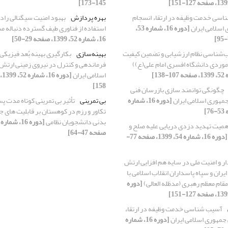
145-173]
سی خدمت وظیفه در ارتقاء انسجام
بهره پردازش
بهبود امنیت سیگنالی رادار
اسلامی ایران
[دوره 16، شماره 53،
استفاده از فناوری طیف گسترده دنباله 
16، شماره 52، 1399، صفحه 29-50]
‌شناسی نظام ارزشیابی و تضمین کیفیت
بهینه‌سازی
بکارگیری بهینه بُعد فیزیکی
موردی دانشگاه افسری امام علی(ع))
فرماندهی و کنترل در نیروی زمینی ارتش
اسلامی ایران
158]
چگونگی توانمند سازی بازرسان فنی
مهوری اسلامی ایران
[دوره 16، شماره
بی تمرینی
تأثیر بی تمرینی کوتاه مدت پ
تکاور و رزم در کوهستان بر قابلیت های 
بدنی دانشجویان نظامی
همیت تهدید دزدی دریایی علیه صلح و
صفحه 47-64]
[دوره 16، شماره 54، 1399، صفحه 77-
ار و امنیت ملی در سایه هم افزایی ارتش
ران و سپاه پاسداران انقلاب اسلامی با
مقام معظم رهبری (مدظله العالی)
[دوره
آسیب شناسی خدمت وظیفه در ارتقاء
جمهوری اسلامی ایران
[دوره 16، شماره