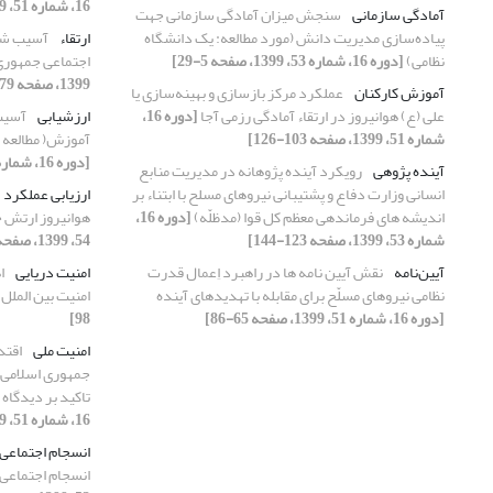
16، شماره 51، 1399، صفحه 127-151]
آمادگی سازمانی
سنجش میزان آمادگی سازمانی جهت
پیاده‌سازی مدیریت دانش (مورد مطالعه: یک دانشگاه
ارتقاء
آسیب شنا
نظامی)
[دوره 16، شماره 53، 1399، صفحه 5-29]
اجتماعی جمهوری 
1399، صفحه 79-95]
آموزش کارکنان
عملکرد مرکز بازسازی و بهینه‌سازی یا
علی (ع) هوانیروز در ارتقاء آمادگی رزمی آجا
[دوره 16،
ارزشیابی
آسیب
شماره 51، 1399، صفحه 103-126]
آموزش( مطالعه 
[دوره 16، شماره 52، 1399، صفحه 107-138]
آینده پژوهی
رویکرد آینده پژوهانه در مدیریت منابع
انسانی وزارت دفاع و پشتیبانی نیروهای مسلح با ابتناء بر
ارزیابی عملکرد
اندیشه های فرماندهی معظم کل قوا (مدظلّه)
[دوره 16،
هوانیروز ارتش ج
شماره 53، 1399، صفحه 123-144]
54، 1399، صفحه 53-76]
آیین‌نامه
نقش آیین نامه ها در راهبرد اِعمال قدرت
امنیت دریایی
ا
نظامی نیروهای مسلّح برای مقابله با تهدیدهای آینده
امنیت بین الملل
[دوره 16، شماره 51، 1399، صفحه 65-86]
98]
امنیت ملی
اقتد
جمهوری اسلامی ای
تاکید بر دیدگاه 
16، شماره 51، 1399، صفحه 127-151]
انسجام اجتماعی
انسجام اجتماعی 