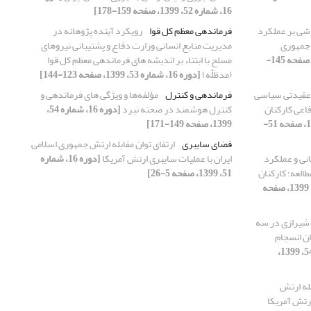
16، شماره 52، 1399، صفحه 159-178]
زشی بر عملکرد
فرماندهی معظم کل قوا
رویکرد آینده پژوهانه در
 جمهوری
مدیریت منابع انسانی وزارت دفاع و پشتیبانی نیروهای
[دوره 16، شماره 53، 1399، صفحه 145-
مسلح با ابتناء بر اندیشه های فرماندهی معظم کل قوا
(مدظلّه)
[دوره 16، شماره 53، 1399، صفحه 123-144]
 عقیدتی سیاسی
فرماندهی و کنترل
مؤلفه‌ها و ویژگی های فرماندهی و
اعی کارکنان
کنترل هوشمند در صحنه نبرد
[دوره 16، شماره 54،
[دوره 16، شماره 52، 1399، صفحه 51-
1399، صفحه 149-171]
فضای سایبری
ارتقای توان مقابله ارتش جمهوری اسلامی
نی و عملکرد
ایران با عملیات سایبری ارتش آمریکا
[دوره 16، شماره
العه: کارکنان
51، 1399، صفحه 5-26]
[دوره 16، شماره 52، 1399، صفحه
شیرازی در سه
ان انسجام
[دوره 16، شماره 54، 1399،
بله ارتش
ارتش آمریکا