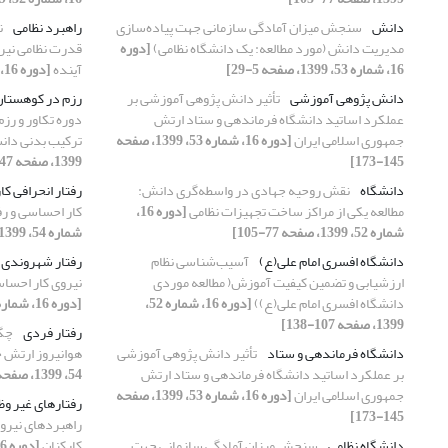
دانش
سنجش میزان آمادگی سازمانی جهت پیاده‌سازی
راهبرد نظامی
ن
مدیریت دانش (مورد مطالعه: یک دانشگاه نظامی)
[دوره
قدرت نظامی نیرو
16، شماره 53، 1399، صفحه 5-29]
آینده
[دوره 16، شماره 51، 1399، صفحه 65-86]
دانش‏ پژوهی آموزشی
تأثیر دانش‏ ‏پژوهی آموزشی بر
رزم در کوهستان
عملکرد اساتید دانشگاه فرماندهی و ستاد ارتش
دوره تکاور و رز
جمهوری اسلامی ایران
[دوره 16، شماره 53، 1399، صفحه
ترکیب بدنی دان
145-173]
1399، صفحه 47-64]
دانشگاه
نقش روحیه جهادی در واسطه‌گری دانش:
رفتار انحرافی کا
مطالعه یکی از مراکز ساخت تجهیزات نظامی
[دوره 16،
کار احساسی و رف
شماره 52، 1399، صفحه 77-105]
شماره 54، 1399، صفحه 99-118]
دانشگاه افسری امام علی(ع)
آسیب‌شناسی نظام
رفتار شهروندی 
ارزشیابی و تضمین کیفیت آموزش( مطالعه موردی
نیروی کار احساس
دانشگاه افسری امام علی(ع))
[دوره 16، شماره 52،
[دوره 16، شماره 54، 1399، صفحه 99-118]
1399، صفحه 107-138]
رفتار فردی
چگو
دانشگاه فرماندهی و ستاد
تأثیر دانش‏ ‏پژوهی آموزشی
هوانیروز ارتش ج
بر عملکرد اساتید دانشگاه فرماندهی و ستاد ارتش
54، 1399، صفحه 53-76]
جمهوری اسلامی ایران
[دوره 16، شماره 53، 1399، صفحه
رفتارهای غیر وظ
145-173]
راهبردهای نیروی
دانشگاه نظامی
سنجش میزان آمادگی سازمانی جهت
کارکنان
[دوره 16، شماره 54، 1399، صفحه 99-118]