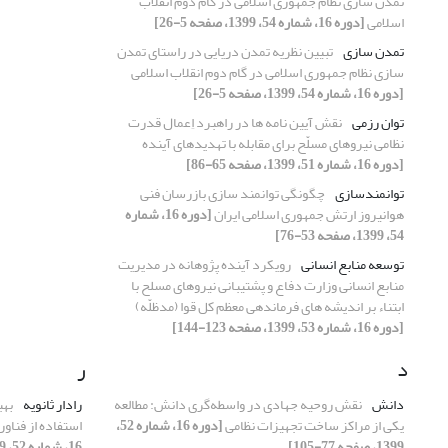
تمدن سازی نظام جمهوری اسلامی در گام دوم انقلاب
اسلامی
[دوره 16، شماره 54، 1399، صفحه 5-26]
تمدن سازی
تبیین نظریه تمدن دریایی در راستای تمدن
سازی نظام جمهوری اسلامی در گام دوم انقلاب اسلامی
[دوره 16، شماره 54، 1399، صفحه 5-26]
توان رزمی
نقش آیین نامه ها در راهبرد اِعمال قدرت
نظامی نیروهای مسلّح برای مقابله با تهدیدهای آینده
[دوره 16، شماره 51، 1399، صفحه 65-86]
توانمندسازی
چگونگی توانمند سازی بازرسان فنی
هوانیروز ارتش جمهوری اسلامی ایران
[دوره 16، شماره
54، 1399، صفحه 53-76]
توسعه منابع انسانی
رویکرد آینده پژوهانه در مدیریت
منابع انسانی وزارت دفاع و پشتیبانی نیروهای مسلح با
ابتناء بر اندیشه های فرماندهی معظم کل قوا (مدظلّه)
[دوره 16، شماره 53، 1399، صفحه 123-144]
د
ر
دانش
نقش روحیه جهادی در واسطه‌گری دانش: مطالعه
رادار ثانویه
بهب
یکی از مراکز ساخت تجهیزات نظامی
[دوره 16، شماره 52،
استفاده از فناو
1399، صفحه 77-105]
16، شماره 52، 1399، صفحه 29-50]