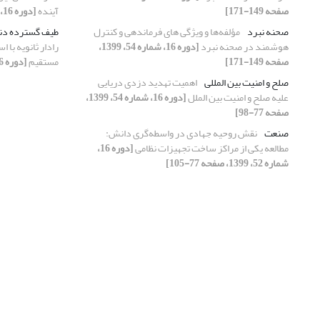
صفحه 149-171]
آینده
[دوره 16، شماره 51، 1399، صفحه 65-86]
صحنه نبرد
مؤلفه‌ها و ویژگی های فرماندهی و کنترل
طیف گسترده دنب
هوشمند در صحنه نبرد
[دوره 16، شماره 54، 1399،
رادار ثانویه با 
صفحه 149-171]
مستقیم
[دوره 16، شماره 52، 1399، صفحه 29-50]
صلح و امنیت بین المللی
اهمیت تهدید دزدی دریایی
علیه صلح و امنیت بین الملل
[دوره 16، شماره 54، 1399،
صفحه 77-98]
صنعت
نقش روحیه جهادی در واسطه‌گری دانش:
مطالعه یکی از مراکز ساخت تجهیزات نظامی
[دوره 16،
شماره 52، 1399، صفحه 77-105]