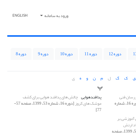
ورود به سامانه
ENGLISH
دوره 12
دوره 11
دوره 10
دوره 9
دوره 8
ق
ک
گ
ل
م
ن
و
ه
ی
پ
زرسان فنی
پدافندهوایی
چالش های پدافند هوایی برای کشف
[دوره 16، شماره
موشک های کروز
[دوره 16، شماره 53، 1399، صفحه 57-
77]
ی آموزشی بر
اد ارتش
[دوره 16، شماره 53، 1399، صفحه