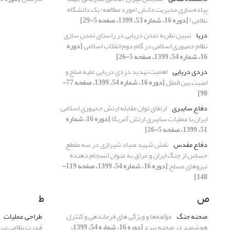
پیاده‌سازی مدیریت دانش (مورد مطالعه: یک دانشگاه
نظامی)
[دوره 16، شماره 53، 1399، صفحه 5-29]
دریا
تبیین نظریه تمدن دریایی در راستای تمدن سازی
نظام جمهوری اسلامی در گام دوم انقلاب اسلامی
[دوره
16، شماره 54، 1399، صفحه 5-26]
دزدی دریایی
اهمیت تهدید دزدی دریایی علیه صلح و
امنیت بین الملل
[دوره 16، شماره 54، 1399، صفحه 77-
98]
دفاع سایبری
ارتقای توان مقابله ارتش جمهوری اسلامی
ایران با عملیات سایبری ارتش آمریکا
[دوره 16، شماره
51، 1399، صفحه 5-26]
دفاع مقدس
نقش شهید صیاد شیرازی در سه مقطع
حساس از جنگ ایران و عراق به عنوان انسجام دهنده
نیروهای مسلح
[دوره 16، شماره 54، 1399، صفحه 119-
148]
ص
ط
صحنه جنگ
مؤلفه‌ها و ویژگی های فرماندهی و کنترل
طراحی عملیات
هوشمند در صحنه نبرد
[دوره 16، شماره 54، 1399،
قدرت نظامی نیرو