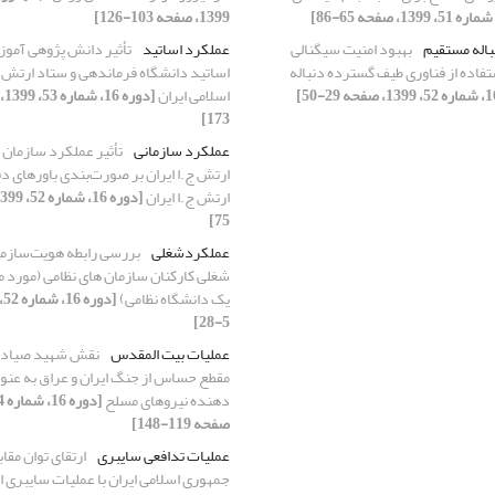
1399، صفحه 103-126]
اله مستقیم
بهبود امنیت سیگنالی
عملکرد اساتید
تأثیر دانش‏ ‏پژوهی آمو
استفاده از فناوری طیف گسترده دنباله
اساتید دانشگاه فرماندهی و ستاد ارتش
اسلامی ایران
173]
عملکرد سازمانی
تأثیر عملکرد سازمان
ارتش ج.ا ایران بر صورت‌بندی باورهای دف
ارتش ج.ا ایران
75]
عملکردشغلی
بررسی رابطه هویت‌سازما
شغلی کارکنان سازمان های نظامی (مورد مط
یک دانشگاه نظامی)
5-28]
عملیات بیت المقدس
نقش شهید صیاد 
مقطع حساس از جنگ ایران و عراق به عنو
دهنده نیروهای مسلح
صفحه 119-148]
عملیات تدافعی سایبری
ارتقای توان مقا
جمهوری اسلامی ایران با عملیات سایبری 