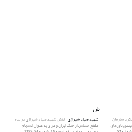
ش
لکرد سازمان
شهید صیاد شیرازی
نقش شهید صیاد شیرازی در سه
بندی باورهای
مقطع حساس از جنگ ایران و عراق به عنوان انسجام
[دوره 16، شماره 52،
دهنده نیروهای مسلح
[دوره 16، شماره 54، 1399،