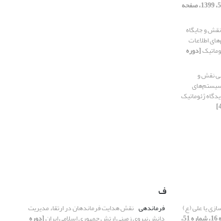
[دوره 16، شماره 54، 1399، صفحه
قش و جایگاه
ی‌ اطلاعات
ئوماتیک
[دوره
ی نقش و
یستم‌های‌
یدگاه ژئوماتیک
ف
ازی یا علی (ع)
فرماندهی
نقش هدایت فرماندهان در ارتقاء مدیریت
[دوره 16، شماره 51،
دانش نیروی زمینی ارتش جمهوری اسلامی ایران
[دوره