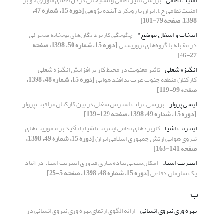
امنیت نظامی
بررسی تأثیر نظامی و تسلیحاتی کردن فضای ماورای جو بر
امنیت نظامی ج.ا.ایران با رویکرد آینده پژوهی
[دوره 15، شماره 47،
1398، صفحه 79-101]
انتخاب و اشغال موضع"
چگونگی کاربرد یگان‌های توپخانه صحرائی
در مقابله با گروه‌های تروریستی
[دوره 15، شماره 50، 1398، صفحه
27-46]
انگیزه شغلی
تاثیر معنویت در محیط کار بر افزایش انگیزه شغلی
کارکنان منطقه جنوب غرب پدافند هوایی
[دوره 15، شماره 48، 1398،
صفحه 99-119]
ایمنی پرواز
بررسی اثرات استرس شغلی در بین کارکنان مراقبت پرواز
[دوره 15، شماره 49، 1398، صفحه 129-139]
اینترنت اشیا
کاربردهای نظامی اینترنت اشیا با تأکید بر ماموریت های
نیروی هوایی ارتش جمهوری اسلامی ایران
[دوره 15، شماره 49، 1398،
صفحه 141-163]
اینترنت اشیاء
امکان‌سنجی پیاده‌سازی فناوری اینترنت اشیاء در آماد
یک سازمان دفاعی
[دوره 15، شماره 48، 1398، صفحه 5-25]
ب
بهره وری نیروی انسانی
ارائه الگوی ارتقای بهره وری نیروی انسانی در