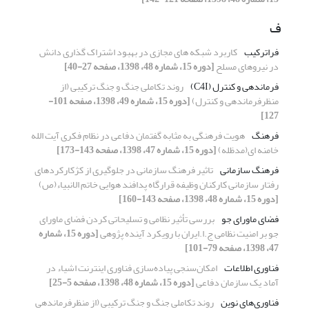
ف
فراترکیب
کاربرد شبکه های مجازی در بهبود اشتراک گذاری دانش
در نیروهای مسلح
[دوره 15، شماره 48، 1398، صفحه 27-40]
فرماندهی و کنترل (C4I)
روند تکاملی جنگ و جنگ ترکیبی (از
منظرفرماندهی و کنترل)
[دوره 15، شماره 49، 1398، صفحه 101-
127]
فرهنگ
هویت فرهنگی به مثابه گفتمان دفاعی در نظام فکری آیت الله
خامنه ای(مدظله)
[دوره 15، شماره 47، 1398، صفحه 143-173]
فرهنگ سازمانی
تاثیر فرهنگ سازمانی در جلوگیری از کژکارکردهای
رفتار سازمانی کارکنان وظیفه قرارگاه پدافند هوایی خاتم الانبیاء(ص)
[دوره 15، شماره 48، 1398، صفحه 143-160]
فضای ماورای جو
بررسی تأثیر نظامی و تسلیحاتی کردن فضای ماورای
جو بر امنیت نظامی ج.ا.ایران با رویکرد آینده پژوهی
[دوره 15، شماره
47، 1398، صفحه 79-101]
فناوری اطلاعات
امکان‌سنجی پیاده‌سازی فناوری اینترنت اشیاء در
آماد یک سازمان دفاعی
[دوره 15، شماره 48، 1398، صفحه 5-25]
فناوری‌های نوین
روند تکاملی جنگ و جنگ ترکیبی (از منظرفرماندهی