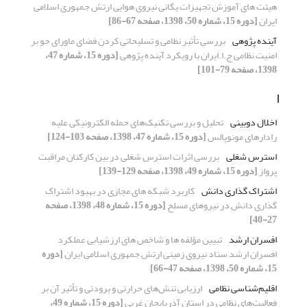
هیئت های آموزش تجهیزات یگانی نیروی هوایی ارتش جمهوری اسلامی
ایران
[دوره 15، شماره 50، 1398، صفحه 67-86]
آینده پژوهی
بررسی تأثیر نظامی و تسلیحاتی کردن فضای ماورای جو بر
امنیت نظامی ج.ا.ایران با رویکرد آینده پژوهی
[دوره 15، شماره 47،
1398، صفحه 79-101]
ا
اخلال دوبینی
تحلیل و بررسی تکنیک‌های حمله الکترونیکی علیه
رادارهای مونوپالس
[دوره 15، شماره 47، 1398، صفحه 103-124]
استرس شغلی
بررسی اثرات استرس شغلی در بین کارکنان مراقبت
پرواز
[دوره 15، شماره 49، 1398، صفحه 129-139]
اشتراک گذاری دانش
کاربرد شبکه های مجازی در بهبود اشتراک
گذاری دانش در نیروهای مسلح
[دوره 15، شماره 48، 1398، صفحه
27-40]
افسران ارشد
تبیین مؤلفه ها و شاخص های ارزشیابی عملکرد
افسران ارشد ستاد نیروی زمینی ارتش جمهوری اسلامی ایران
[دوره
15، شماره 50، 1398، صفحه 47-66]
اقلیم‌شناسی نظامی
ارزیابی تنش‌های حرارتی و برودتی و تأثیر آن بر
فعالیت‌های نظامی در استان آذربایجان غربی
[دوره 15، شماره 49،