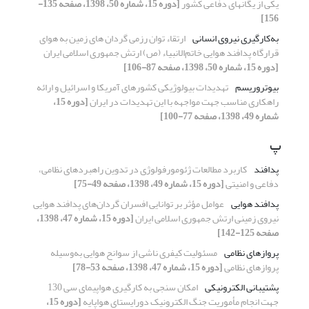
یکی از یگانهای دفاعی کشور
[دوره 15، شماره 50، 1398، صفحه 135-
156]
به‌کارگیری نیروی انسانی
ارتقاء توان رزمی گردان های زمین به هوای
قرارگاه پدافند هوایی خاتم‌الانبیاء (ص) ارتش جمهوری اسلامی ایران
[دوره 15، شماره 50، 1398، صفحه 87-106]
بیوتروریسم
تهدیدات بیولوژیکی کشورهای آمریکا و اسرائیل و ارائه
راهکاری مناسب جهت مواجهه با این تهدیدات در ایران
[دوره 15،
شماره 49، 1398، صفحه 77-100]
پ
پدافند
کاربرد مطالعات ژئومورفولوژی در تدوین راهبرد‌های نظامی،
دفاعی و امنیتی
[دوره 15، شماره 49، 1398، صفحه 49-75]
پدافند هوایی
عوامل مؤثر بر توانایی افسران گردان‌های پدافند هوایی
نیروی زمینی ارتش جمهوری اسلامی ایران
[دوره 15، شماره 47، 1398،
صفحه 125-142]
پروازهای نظامی
مسئولیت کیفری ناشی از سوانح هوایی به‌وسیله
پروازهای نظامی
[دوره 15، شماره 47، 1398، صفحه 53-78]
پشتیبانی الکترونیکی
امکان سنجی به کارگیری هواپیمای سی 130
جهت انجام مأموریت جنگ الکترونیک دورایستای هواپایه
[دوره 15،