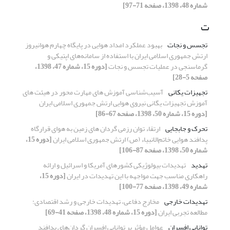
شماره 48، 1398، صفحه 71-97]
ت
تجسس و نجات
بهبود عملکرد امداد هوایی در پایگاه چهارم هوانیروز
ارتش جمهوری اسلامی ایران با استفاده از‌ سامانه‌های اپتیکی و
گرماسنجی در عملیات تجسس و نجات
[دوره 15، شماره 47، 1398،
صفحه 5-28]
تجهیزات یکانی
آسیب‌شناسی آموزش های مهارت محور در هیئت های
آموزش تجهیزات یگانی نیروی هوایی ارتش جمهوری اسلامی ایران
[دوره 15، شماره 50، 1398، صفحه 67-86]
تحرک و جابجایی
ارتقاء توان رزمی گردان های زمین به هوای قرارگاه
پدافند هوایی خاتم‌الانبیاء (ص) ارتش جمهوری اسلامی ایران
[دوره 15،
شماره 50، 1398، صفحه 87-106]
تهدید
تهدیدات بیولوژیکی کشورهای آمریکا و اسرائیل و ارائه
راهکاری مناسب جهت مواجهه با این تهدیدات در ایران
[دوره 15،
شماره 49، 1398، صفحه 77-100]
تهدیدات خارجی
مخارج دفاعی، تهدیدات خارجی و رشد اقتصادی:
مطالعه تجربی ایران
[دوره 15، شماره 48، 1398، صفحه 41-69]
توانایی افسران
عوامل مؤثر بر توانایی افسران گردان‌های پدافند