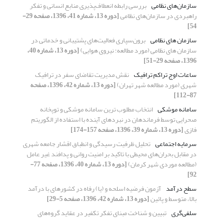
سازمان‌های نظامی
بررسی رابطه انعطاف‌پذیری منابع انسانی و تفکر
راهبردی در سازمان‌های نظامی
[دوره 13، شماره 41، 1396، صفحه 29-
54]
سازمان های نظامی
برون‌سپاری فعالیت‌های پشتیبانی و خدماتی در
سازمان های نظامی (مورد مطالعه: نیروی هوایی)
[دوره 13، شماره 40،
1396، صفحه 29-51]
ساعات اوج تراکم ترافیک
نقش مدیریت تقاضای سفر در ترافیک
شهری (مورد مطالعه شهر تهران)
[دوره 13، شماره 42، 1396، صفحه
87-112]
سامانه موشکی
انتخاب مطلوب ترین سامانه موشکی و توپخانه
صحرایی توسط فرماندهان در نبردهای آینده با استفاده از الگوریتم
فازی
[دوره 13، شماره 39، 1396، صفحه 157-174]
سرمایه اجتماعی
تحلیل ظرفیت رسیدگی و انطباق اقشار جامعه شهری
در مقابل بحران‌های محیطی با تاکید بر امنیت روانی و پدافند غیر عامل
(مطالعه موردی شهر کرمان)
[دوره 13، شماره 40، 1396، صفحه 77-
92]
سطح درآمد
آزمون فرضیه اسلحه و (یا) رفاه در کشورهای با درآمد
بالا، متوسط و پائین
[دوره 13، شماره 42، 1396، صفحه 5-29]
سلفی‌گری
تبیین و شناخت مبنای تفکر تکفیر در عقاید گروه‌های