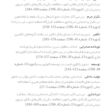
تیراندازی کارکنان نظامی (مورد مطالعه: یکی از یگان‌های تکاور نیروی
زمینی ارتش)
[دوره 13، شماره 42، 1396، صفحه 169-184]
تکرار جرم
بررسی آثار مجازات منع اشتغال دریک نقطه یا نقاط معین
در تکرار و جابجایی جرم (موردمطالعه: قرارگاه منطقه جنوب غرب نزاجا)
[دوره 13، شماره 41، 1396، صفحه 133-158]
تکفیر
تبیین و شناخت مبنای تفکر تکفیر در عقاید گروه‌های تکفیری
[دوره 13، شماره 41، 1396، صفحه 159-181]
توپخانه صحرایی
انتخاب مطلوب ترین سامانه موشکی و توپخانه
صحرایی توسط فرماندهان در نبردهای آینده با استفاده از الگوریتم
فازی
[دوره 13، شماره 39، 1396، صفحه 157-174]
توسعه
تدوین الگوی امنیت در توسعه اکوتوریسم
[دوره 13، شماره
40، 1396، صفحه 113-141]
تولید داخلی
شناسایی عوامل حمایت‌کننده تولید داخلی مؤثر در تحقق
سیاست‌های اقتصاد مقاومتی از منظر مقام معظم رهبری (حفظه الله
تعالی)
[دوره 13، شماره 40، 1396، صفحه 5-27]
تیراندازی
بررسی تأثیر تمرینات آمادگی جسمانی بر ارتقاء عملکرد
تیراندازی کارکنان نظامی (مورد مطالعه: یکی از یگان‌های تکاور نیروی
زمینی ارتش)
[دوره 13، شماره 42، 1396، صفحه 169-184]