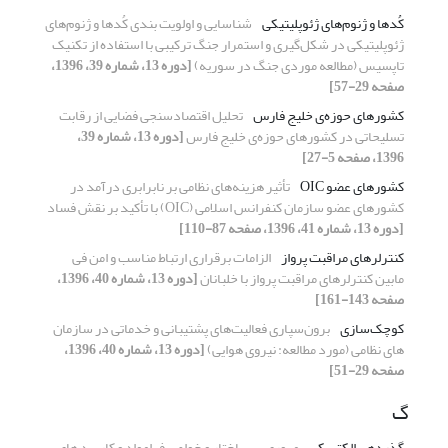
کُدها و ژنوم‌های ژئوپلیتیکی
شناسایی و اولویت بندی کُدها و ژنوم‌های
ژئوپلیتیکی در شکل‌گیری و استمرار جنگ ترکیبی با استفاده از تکنیک
تاپسیس (مطالعه موردی جنگ در سوریه)
[دوره 13، شماره 39، 1396،
صفحه 29-57]
کشورهای حوزه‌ی خلیج فارس
تحلیل اقتصادسنجی فضایی از رقابت
تسلیحاتی در کشورهای حوزه‌ی خلیج فارس
[دوره 13، شماره 39،
1396، صفحه 5-27]
کشورهای عضو OIC
تأثیر هزینه‌های نظامی بر نابرابری درآمد در
کشورهای عضو سازمان کنفرانس اسلامی (OIC) با تأکید بر نقش فساد
[دوره 13، شماره 41، 1396، صفحه 87-110]
کنترلرهای مراقبت پرواز
الزامات برقراری ارتباط مناسب و امن فی
مابین کنترلرهای مراقبت پرواز با خلبانان
[دوره 13، شماره 40، 1396،
صفحه 143-161]
کوچک‌سازی
برون‌سپاری فعالیت‌های پشتیبانی و خدماتی در سازمان
های نظامی (مورد مطالعه: نیروی هوایی)
[دوره 13، شماره 40، 1396،
صفحه 29-51]
گ
گذردهی الکتریکی
مروری بر ساختار و خواص فرامواد و کاربرد های