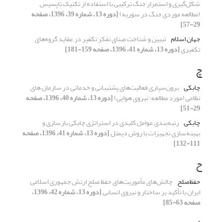
شکل‌گیری و استمرار جنگ ترکیبی با استفاده از تکنیک تاپسیس
(مطالعه موردی جنگ در سوریه)
[دوره 13، شماره 39، 1396، صفحه
29-57]
جهان اسلام
تبیین و شناخت مبنای تفکر تکفیر در عقاید گروه‌های
تکفیری
[دوره 13، شماره 41، 1396، صفحه 159-181]
چ
چابکی
برون‌سپاری فعالیت‌های پشتیبانی و خدماتی در سازمان های
نظامی (مورد مطالعه: نیروی هوایی)
[دوره 13، شماره 40، 1396، صفحه
29-51]
چابکی
رتبه‌بندی عوامل کلیدی در استراتژی چابکی بازسازی و
بهینه‌سازی تجهیزات با روش دیمتل
[دوره 13، شماره 41، 1396، صفحه
111-132]
ح
حفظ‌صلح
چالش‌های مأموریت‌های حفظ صلح ارتش جمهوری اسلامی
ایران با تأکید بر ساختار و نیروی انسانی
[دوره 13، شماره 42، 1396،
صفحه 63-85]