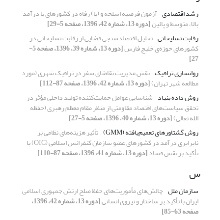
رشد اقتصادی
آزمون فرضیه اسلحه و (یا) رفاه در کشورهای با درآمد
بالا، متوسط و پائین
[دوره 13، شماره 42، 1396، صفحه 5-29]
رقابت تسلیحاتی
تحلیل اقتصادسنجی فضایی از رقابت تسلیحاتی در
کشورهای حوزه‌ی خلیج فارس
[دوره 13، شماره 39، 1396، صفحه 5-
27]
روانسازی ترافیک
نقش مدیریت تقاضای سفر در ترافیک شهری (مورد
مطالعه شهر تهران)
[دوره 13، شماره 42، 1396، صفحه 87-112]
روش داده بنیاد
شناسایی عوامل حمایت‌کننده تولید داخلی مؤثر در
تحقق سیاست‌های اقتصاد مقاومتی از منظر مقام معظم رهبری (حفظه
الله تعالی)
[دوره 13، شماره 40، 1396، صفحه 5-27]
روش گشتاورهای تعمیم‌یافته (GMM)
تأثیر هزینه‌های نظامی بر
نابرابری درآمد در کشورهای عضو سازمان کنفرانس اسلامی (OIC) با
تأکید بر نقش فساد
[دوره 13، شماره 41، 1396، صفحه 87-110]
س
سازمان ملل
چالش‌های مأموریت‌های حفظ صلح ارتش جمهوری اسلامی
ایران با تأکید بر ساختار و نیروی انسانی
[دوره 13، شماره 42، 1396،
صفحه 63-85]