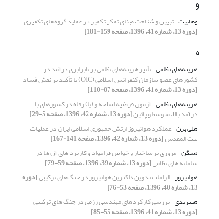
و
وهابیت
تبیین و شناخت مبنای تفکر تکفیر در عقاید گروه‌های تکفیری
[دوره 13، شماره 41، 1396، صفحه 159-181]
ه
هزینه‌های نظامی
تأثیر هزینه‌های نظامی بر نابرابری درآمد در
کشورهای عضو سازمان کنفرانس اسلامی (OIC) با تأکید بر نقش فساد
[دوره 13، شماره 41، 1396، صفحه 87-110]
هزینه‌های نظامی
آزمون فرضیه اسلحه و (یا) رفاه در کشورهای با
درآمد بالا، متوسط و پائین
[دوره 13، شماره 42، 1396، صفحه 5-29]
هلی برن
عملکرد هوانیروز ارتش جمهوری اسلامی ایران در عملیات
بیت المقدس
[دوره 13، شماره 42، 1396، صفحه 141-167]
همگن
مروری بر ساختار و خواص فرامواد و کاربرد های آن ها در
سامانه های نظامی
[دوره 13، شماره 39، 1396، صفحه 59-79]
هوانیروز
الزامات تدوین داکترین هوانیروز در جنگ‌های ترکیبی
[دوره
13، شماره 40، 1396، صفحه 53-76]
هیبریدی
بررسی کارکردهای مهندسی رزمی در جنگ های ترکیبی
[دوره 13، شماره 41، 1396، صفحه 55-85]