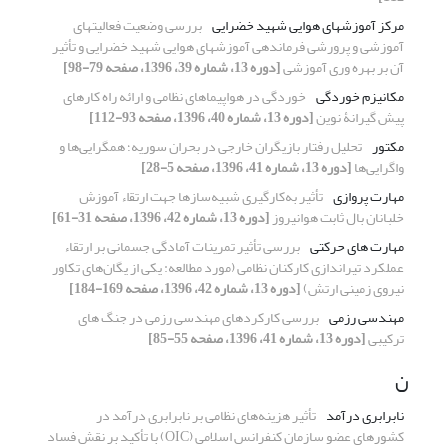
مرکز آموزشهای هوایی شهید خضرایی
بررسی وضعیت فعالیتهای
آموزشی و پرورشی فرماندهی آموزشهای هوایی شهید خضرایی و تأثیر
آن بر بهره وری آموزشی
[دوره 13، شماره 39، 1396، صفحه 79-98]
مکانیزم خوردگی
خوردگی در هواپیماهای نظامی و ارائه راه کارهای
پیش گیرانۀ نوین
[دوره 13، شماره 40، 1396، صفحه 93-112]
مکتور
تحلیل رفتار بازیگران خارجی در بحران سوریه؛ همگرایی‌ها و
واگرایی‌ها
[دوره 13، شماره 41، 1396، صفحه 5-28]
مهارت پروازی
تأثیر به‌کارگیری شبیه‌سازها جهت ارﺗﻘاء آموزش
خلبانان بال ثابت هوانیروز
[دوره 13، شماره 42، 1396، صفحه 31-61]
مهارت های حرکتی
بررسی تأثیر تمرینات آمادگی جسمانی بر ارتقاء
عملکرد تیراندازی کارکنان نظامی (مورد مطالعه: یکی از یگان‌های تکاور
نیروی زمینی ارتش)
[دوره 13، شماره 42، 1396، صفحه 169-184]
مهندسی رزمی
بررسی کارکردهای مهندسی رزمی در جنگ های
ترکیبی
[دوره 13، شماره 41، 1396، صفحه 55-85]
ن
نابرابری درآمد
تأثیر هزینه‌های نظامی بر نابرابری درآمد در
کشورهای عضو سازمان کنفرانس اسلامی (OIC) با تأکید بر نقش فساد