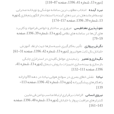
[دوره 13، شماره 41، 1396، صفحه 87-110]
نبرد آینده
انتخاب مطلوب ترین سامانه موشکی و توپخانه صحرایی
توسط فرماندهان در نبردهای آینده با استفاده از الگوریتم فازی
[دوره
13، شماره 39، 1396، صفحه 157-174]
نفوذپذیری مغناطیسی
مروری بر ساختار و خواص فرامواد و کاربرد
های آن ها در سامانه های نظامی
[دوره 13، شماره 39، 1396، صفحه
59-79]
نگرش پروازی
تأثیر به‌کارگیری شبیه‌سازها جهت ارﺗﻘاء آموزش
خلبانان بال ثابت هوانیروز
[دوره 13، شماره 42، 1396، صفحه 31-61]
نگهداری و تعمیر
رتبه‌بندی عوامل کلیدی در استراتژی چابکی
بازسازی و بهینه‌سازی تجهیزات با روش دیمتل
[دوره 13، شماره 41،
1396، صفحه 111-132]
نهاجا
نقش خطای بصری در سوانح هوایی نهاجا در دهه 80 و ارائه
راهکارهای پیشگیررانه
[دوره 13، شماره 42، 1396، صفحه 113-
139]
نیروی انسانی
الزامات برقراری ارتباط مناسب و امن فی مابین
کنترلرهای مراقبت پرواز با خلبانان
[دوره 13، شماره 40، 1396، صفحه
143-161]