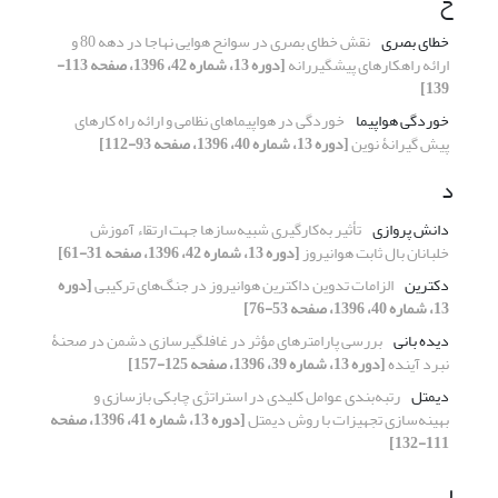
خ
خطای بصری
نقش خطای بصری در سوانح هوایی نهاجا در دهه 80 و
ارائه راهکارهای پیشگیررانه
[دوره 13، شماره 42، 1396، صفحه 113-
139]
خوردگی هواپیما
خوردگی در هواپیماهای نظامی و ارائه راه کارهای
پیش گیرانۀ نوین
[دوره 13، شماره 40، 1396، صفحه 93-112]
د
دانش پروازی
تأثیر به‌کارگیری شبیه‌سازها جهت ارﺗﻘاء آموزش
خلبانان بال ثابت هوانیروز
[دوره 13، شماره 42، 1396، صفحه 31-61]
دکترین
الزامات تدوین داکترین هوانیروز در جنگ‌های ترکیبی
[دوره
13، شماره 40، 1396، صفحه 53-76]
دیده بانی
بررسی پارامترهای مؤثر در غافلگیرسازی دشمن در صحنۀ
نبرد آینده
[دوره 13، شماره 39، 1396، صفحه 125-157]
دیمتل
رتبه‌بندی عوامل کلیدی در استراتژی چابکی بازسازی و
بهینه‌سازی تجهیزات با روش دیمتل
[دوره 13، شماره 41، 1396، صفحه
111-132]
ر