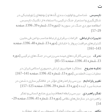
ت
تاپسیس
شناسایی و اولویت بندی کُدها و ژنوم‌های ژئوپلیتیکی در
شکل‌گیری و استمرار جنگ ترکیبی با استفاده از تکنیک تاپسیس
(مطالعه موردی جنگ در سوریه)
[دوره 13، شماره 39، 1396، صفحه
29-57]
تجهیزات ارتباطی
الزامات برقراری ارتباط مناسب و امن فی مابین
کنترلرهای مراقبت پرواز با خلبانان
[دوره 13، شماره 40، 1396، صفحه
143-161]
تحرک
بررسی کارکردهای مهندسی رزمی در جنگ های ترکیبی
[دوره
13، شماره 41، 1396، صفحه 55-85]
تخلیه مجروح
عملکرد هوانیروز ارتش جمهوری اسلامی ایران در
عملیات بیت المقدس
[دوره 13، شماره 42، 1396، صفحه 141-167]
تغییر پارادایم
بررسی پارامترهای مؤثر در غافلگیرسازی دشمن در
صحنۀ نبرد آینده
[دوره 13، شماره 39، 1396، صفحه 125-157]
تفکر راهبردی
بررسی رابطه انعطاف‌پذیری منابع انسانی و تفکر
راهبردی در سازمان‌های نظامی
[دوره 13، شماره 41، 1396، صفحه 29-
54]
تکاور
بررسی تأثیر تمرینات آمادگی جسمانی بر ارتقاء عملکرد