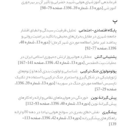
فرماندهی آموزشهای هوایی شهید خضرایی و تأثیر آن بر بهره وری
آموزشی
[دوره 13، شماره 39، 1396، صفحه 79-98]
پ
پایگاه اقتصادی- اجتماعی
تحلیل ظرفیت رسیدگی و انطباق اقشار
جامعه شهری در مقابل بحران‌های محیطی با تاکید بر امنیت روانی و
پدافند غیر عامل (مطالعه موردی شهر کرمان)
[دوره 13، شماره 40،
1396، صفحه 77-92]
پشتیبانی آتش
عملکرد هوانیروز ارتش جمهوری اسلامی ایران در
عملیات بیت المقدس
[دوره 13، شماره 42، 1396، صفحه 141-167]
پولومولوژی جنگ ترکیبی
شناسایی و اولویت بندی کُدها و ژنوم‌های
ژئوپلیتیکی در شکل‌گیری و استمرار جنگ ترکیبی با استفاده از تکنیک
تاپسیس (مطالعه موردی جنگ در سوریه)
[دوره 13، شماره 39، 1396،
صفحه 29-57]
پیش گیرانۀ نوین
خوردگی در هواپیماهای نظامی و ارائه راه کارهای
پیش گیرانۀ نوین
[دوره 13، شماره 40، 1396، صفحه 93-112]
پیشگیری
نقش خطای بصری در سوانح هوایی نهاجا در دهه 80 و ارائه
راهکارهای پیشگیررانه
[دوره 13، شماره 42، 1396، صفحه 113-
139]