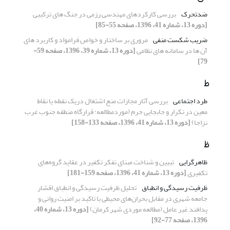
ضدتحرک
بررسی کارکردهای مهندسی رزمی در جنگ های ترکیبی
[دوره 13، شماره 41، 1396، صفحه 55-85]
ضریب شکست منفی
مروری بر ساختار و خواص فرامواد و کاربرد های
آن ها در سامانه های نظامی
[دوره 13، شماره 39، 1396، صفحه 59-
79]
ط
طرد اجتماعی
بررسی آثار مجازات منع اشتغال دریک نقطه یا نقاط
معین در تکرار و جابجایی جرم (موردمطالعه: قرارگاه منطقه جنوب غرب
نزاجا)
[دوره 13، شماره 41، 1396، صفحه 133-158]
ظ
ظاهرگرایی
تبیین و شناخت مبنای تفکر تکفیر در عقاید گروه‌های
تکفیری
[دوره 13، شماره 41، 1396، صفحه 159-181]
ظرفیت رسیدگی و انطباق
تحلیل ظرفیت رسیدگی و انطباق اقشار
جامعه شهری در مقابل بحران‌های محیطی با تاکید بر امنیت روانی و
پدافند غیر عامل (مطالعه موردی شهر کرمان)
[دوره 13، شماره 40،
1396، صفحه 77-92]