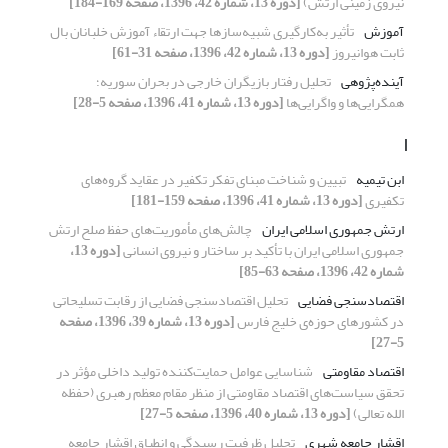
نیروی زمینی ارتش)
[دوره 13، شماره 42، 1396، صفحه 169-184]
آموزش
تأثیر به‌کارگیری شبیه‌سازها جهت ارﺗﻘاء آموزش خلبانان بال
ثابت هوانیروز
[دوره 13، شماره 42، 1396، صفحه 31-61]
آینده‌پژوهی
تحلیل رفتار بازیگران خارجی در بحران سوریه؛
همگرایی‌ها و واگرایی‌ها
[دوره 13، شماره 41، 1396، صفحه 5-28]
ا
ابن تیمیه
تبیین و شناخت مبنای تفکر تکفیر در عقاید گروه‌های
تکفیری
[دوره 13، شماره 41، 1396، صفحه 159-181]
ارتش جمهوری اسلامی ایران
چالش‌های مأموریت‌های حفظ صلح ارتش
جمهوری اسلامی ایران با تأکید بر ساختار و نیروی انسانی
[دوره 13،
شماره 42، 1396، صفحه 63-85]
اقتصادسنجی فضایی
تحلیل اقتصادسنجی فضایی از رقابت تسلیحاتی
در کشورهای حوزه‌ی خلیج فارس
[دوره 13، شماره 39، 1396، صفحه
5-27]
اقتصاد مقاومتی
شناسایی عوامل حمایت‌کننده تولید داخلی مؤثر در
تحقق سیاست‌های اقتصاد مقاومتی از منظر مقام معظم رهبری (حفظه
الله تعالی)
[دوره 13، شماره 40، 1396، صفحه 5-27]
اقشار جامعه شهری
تحلیل ظرفیت رسیدگی و انطباق اقشار جامعه