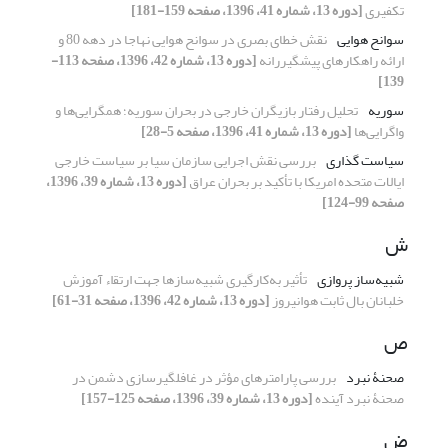
تکفیری
[دوره 13، شماره 41، 1396، صفحه 159-181]
سوانح هوایی
نقش خطای بصری در سوانح هوایی نهاجا در دهه 80 و
ارائه راهکارهای پیشگیررانه
[دوره 13، شماره 42، 1396، صفحه 113-
139]
سوریه
تحلیل رفتار بازیگران خارجی در بحران سوریه؛ همگرایی‌ها و
واگرایی‌ها
[دوره 13، شماره 41، 1396، صفحه 5-28]
سیاست گذاری
بررسی نقش اجرایی سازمان سیا بر سیاست خارجی
ایالات متحده امریکا با تأکید بر بحران عراق
[دوره 13، شماره 39، 1396،
صفحه 99-124]
ش
شبیه‌ساز پروازی
تأثیر به‌کارگیری شبیه‌سازها جهت ارﺗﻘاء آموزش
خلبانان بال ثابت هوانیروز
[دوره 13، شماره 42، 1396، صفحه 31-61]
ص
صحنۀ نبرد
بررسی پارامترهای مؤثر در غافلگیرسازی دشمن در
صحنۀ نبرد آینده
[دوره 13، شماره 39، 1396، صفحه 125-157]
ض