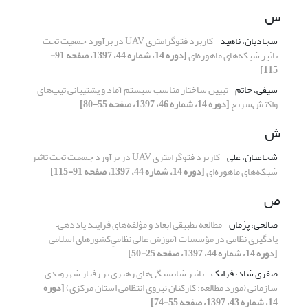
س
سجادیان، ناهید
کاربرد فتوگرامترى UAV در برآورد جمعیت تحت
تاثیر شبکه‌های ماهوره‌ای‌
[دوره 14، شماره 44، 1397، صفحه 91-
115]
سیفی، حاتم
تبیین ساختار مناسب سیستم آماد و پشتیبانی تیپ‌های
واکنش‌سریع
[دوره 14، شماره 46، 1397، صفحه 55-80]
ش
شجاعیان، علی
کاربرد فتوگرامترى UAV در برآورد جمعیت تحت تاثیر
شبکه‌های ماهوره‌ای‌
[دوره 14، شماره 44، 1397، صفحه 91-115]
ص
صالحی، پژمان
مطالعه تطبیقی ابعاد و مؤلفه‌های فرایند یاددهی–
یادگیری نظامی در مؤسسات آموزش عالی نظامی‌ِکشورهای اسلامی
[دوره 14، شماره 44، 1397، صفحه 25-50]
صفری شاد، فرانک
تاثیر شایستگی‌های رهبری بر رفتار شهروندی
سازمانی (مورد مطالعه: کارکنان نیروی انتظامی استان مرکزی)
[دوره
14، شماره 43، 1397، صفحه 55-74]