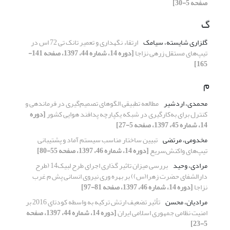
صفحه 5-30]
گ
گلزاری شایسته، سیامک
ارتقاء نگهداری و تعمیر تانک تی 72 اس در
تیپ‌های مستقل زرهی نزاجا
[دوره 14، شماره 44، 1397، صفحه 141-
165]
م
محمدی، اردشیر
مطالعه تطبیقی الگوهای تصمیم‌گیری در فرماندهی و
کنترل برای به‌کارگیری در شبکه یکپارچه پدافند هوایی کشور
[دوره
14، شماره 45، 1397، صفحه 5-27]
مخدومی، مرتضی
تبیین ساختار مناسب سیستم آماد و پشتیبانی
تیپ‌های واکنش‌سریع
[دوره 14، شماره 46، 1397، صفحه 55-80]
مرادی، وحید
بررسی میزان تاثیر گذاری اجرای طرح لبیک14 (طرح
دارالشفای حضرت زهرا(س)) بر بهره وری نیروی انسانی پش م غرب
نزاجا
[دوره 14، شماره 46، 1397، صفحه 81-97]
مرادیان، محسن
تأثیر تضعیف ارتش ترکیه به واسطه کودتای 2016 بر
امنیت نظامی جمهوری اسلامی ایران
[دوره 14، شماره 44، 1397، صفحه
5-23]