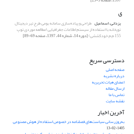
1397، صفحه 5-23]
ی
یزدانی، اسماعیل
طراحی و پیاده‌سازی سامانه بومی طرح تیر دیجیتال
توپخانه با استفاده از سیستم اطلاعات جغرافیایی (مطالعه موردی توپ
155 م م خودکششی)
[دوره 14، شماره 44، 1397، صفحه 69-89]
دسترسی سریع
صفحه اصلی
درباره نشریه
اعضای هیات تحریریه
ارسال مقاله
تماس با ما
نقشه سایت
آخرین اخبار
به‌روزرسانی سیاست‌های فصلنامه در خصوص استفاده از هوش مصنوعی
1405-02-13