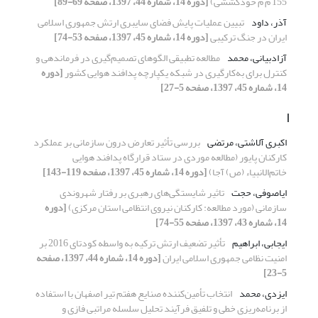
155 م م خودکششی)
[دوره 14، شماره 44، 1397، صفحه 69-89]
آذر، داود
تبیین عملیات پایش فضای سایبری ارتش جمهوری اسلامی
ایران در جنگ ترکیبی
[دوره 14، شماره 45، 1397، صفحه 53-74]
آزادبیانی، محمد
مطالعه تطبیقی الگوهای تصمیم‌گیری در فرماندهی و
کنترل برای به‌کارگیری در شبکه یکپارچه پدافند هوایی کشور
[دوره
14، شماره 45، 1397، صفحه 5-27]
ا
اکبری آلاشتی، مرتضی
بررسی تأثیر تعارض درون سازمانی بر عملکرد
کارکنان پایور (مطالعه موردی در ستاد قرارگاه پدافند هوایی
خاتم‌الانبیاء (ص) آجا)
[دوره 14، شماره 45، 1397، صفحه 119-143]
ایاصوفی، حجت
تاثیر شایستگی‌های رهبری بر رفتار شهروندی
سازمانی (مورد مطالعه: کارکنان نیروی انتظامی استان مرکزی)
[دوره
14، شماره 43، 1397، صفحه 55-74]
ایجابی، ابراهیم
تأثیر تضعیف ارتش ترکیه به واسطه کودتای 2016 بر
امنیت نظامی جمهوری اسلامی ایران
[دوره 14، شماره 44، 1397، صفحه
5-23]
ایزدی، محمد
انتخاب تأمین‌کننده صنایع هفتم تیر اصفهان با استفاده
از برنامه‌ریزی خطی و تلفیق فرآیند تحلیل سلسله مراتبی فازی و