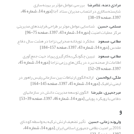
مرادی دمنه، غلامرضا
بررسی عوامل مؤثر بر بهینه‌سازی
شایسته‌سالاری در انتصاب مدیران ستاد آجا
[دوره 14، شماره 46،
1397، صفحه 19-38]
مسلمی، حسین
شناسایی عوامل موثر بر طراحی فرایندهای مدیریتی
مرکز عملیات امنیت
[دوره 14، شماره 43، 1397، صفحه 75-96]
مطاعی، مسعود
عملکرد توپخانه صحرایی نزاجا در هشت سال دفاع
مقدس
[دوره 14، شماره 43، 1397، صفحه 157-184]
مطاعی، مسعود
تبیین چگونگی به‌کارگیری پهپاد جهت جمع‌آوری
اطلاعات از صحنه نبرد در یگان های رزمی نزاجا
[دوره 14، شماره 45،
1397، صفحه 29-52]
ملکی، ابوالحسن
ارائه الگوی ارتباطات بین سازمانیِ پلیس راهور در
ایمنی ترافیک
[دوره 14، شماره 45، 1397، صفحه 145-164]
میرجمهری، علیرضا
الگوی توسعه مدیریت دانش در سازمانهای
دفاعی با رویکرد پویایی
[دوره 14، شماره 46، 1397، صفحه 39-53]
و
ولی‌وند زمانی، حسین
تأثیر تضعیف ارتش ترکیه به واسطه کودتای
2016 بر امنیت نظامی جمهوری اسلامی ایران
[دوره 14، شماره 44،