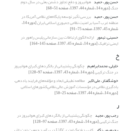
حسن پور، حمید
هوانیروز و دفع تجاوز دشمن بعثی در سال دوم
جنگ
[دوره 14، شماره 44، 1397، صفحه 51-68]
حسن پور، حمید
بررسی تأثیر توسعه پایگاه‌های نظامی آمریکا در
منطقه غرب آسیا بر امنیت نظامی جمهوری اسلامی ایران
[دوره 14،
شماره 45، 1397، صفحه 75-91]
حسینی، تیمور
ارائه الگوی ارتباطات بین سازمانیِ پلیس راهور در
ایمنی ترافیک
[دوره 14، شماره 45، 1397، صفحه 145-164]
خ
خلیلی، محمدابراهیم
چگونگی پشتیبانی از بالگردهای کبرای هوانیروز
در جنگ ترکیبی
[دوره 14، شماره 43، 1397، صفحه 97-128]
خوشگفتار، علی اکبر
مطالعه تطبیقی ابعاد و مؤلفه‌های فرایند یاددهی–
یادگیری نظامی در مؤسسات آموزش عالی نظامی‌ِکشورهای اسلامی
[دوره 14، شماره 44، 1397، صفحه 25-50]
ر
رجب پور، مجید
چگونگی پشتیبانی از بالگردهای کبرای هوانیروز در
جنگ ترکیبی
[دوره 14، شماره 43، 1397، صفحه 97-128]
رحیم پور، نگار
کاربرد فتوگرامترى UAV در برآورد جمعیت تحت تاثیر