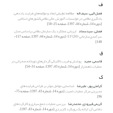
ف
فضل الهی، سیف اله
مطالعه تطبیقی ابعاد و مؤلفه‌های فرایند یاددهی–
یادگیری نظامی در مؤسسات آموزش عالی نظامی‌ِکشورهای اسلامی
[دوره 14، شماره 44، 1397، صفحه 25-50]
فضلی، سیدسجاد
ارزیابی عملکرد یک سازمان نظامی براساس مدل
سرآمدی‌سازمانی (EFQM)
[دوره 14، شماره 44، 1397، صفحه 117-
140]
ق
قاسمی، مجید
پوشش و فریب تاکتیکی گردان‌های توپخانه صحرائی در
عملیات ناهمتراز
[دوره 14، شماره 43، 1397، صفحه 31-54]
ک
کرامتی پور، علیرضا
شناسایی عوامل موثر بر طراحی فرایندهای
مدیریتی مرکز عملیات امنیت
[دوره 14، شماره 43، 1397، صفحه 75-
96]
کریمی قهرودی، محمدرضا
بررسی عملیات جمع‌سپاری و کارکردهای
دفاعی آن: ارائه یک رویکرد کاربردی
[دوره 14، شماره 43، 1397،