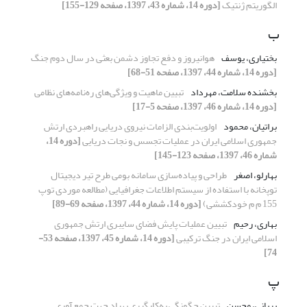
الگوریتم ژنتیک
[دوره 14، شماره 43، 1397، صفحه 129-155]
ب
بختیاری، یوسف
هوانیروز و دفع تجاوز دشمن بعثی در سال دوم جنگ
[دوره 14، شماره 44، 1397، صفحه 51-68]
بخشنده سلامت، مهرداد
تبیین ماهیت و ویژگی‌های ره‌نامه‌های نظامی
[دوره 14، شماره 46، 1397، صفحه 5-17]
براتیان، محمود
اولویت‌بندی الزامات نیروی دریایی راهبردی ارتش
جمهوری اسلامی ایران در عملیات تجسس و نجات دریایی
[دوره 14،
شماره 46، 1397، صفحه 123-145]
بهارلو، اصغر
طراحی و پیاده‌سازی سامانه بومی طرح تیر دیجیتال
توپخانه با استفاده از سیستم اطلاعات جغرافیایی (مطالعه موردی توپ
155 م م خودکششی)
[دوره 14، شماره 44، 1397، صفحه 69-89]
بهاری، رحیم
تبیین عملیات پایش فضای سایبری ارتش جمهوری
اسلامی ایران در جنگ ترکیبی
[دوره 14، شماره 45، 1397، صفحه 53-
74]
پ
پریانی، محسن
تبیین چگونگی به‌کارگیری پهپاد جهت جمع‌آوری