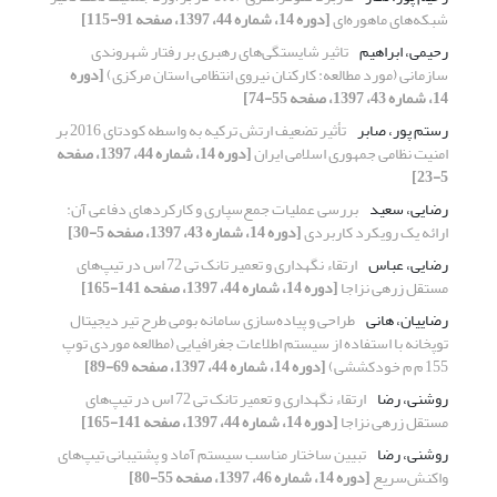
شبکه‌های ماهوره‌ای‌
[دوره 14، شماره 44، 1397، صفحه 91-115]
رحیمی، ابراهیم
تاثیر شایستگی‌های رهبری بر رفتار شهروندی
سازمانی (مورد مطالعه: کارکنان نیروی انتظامی استان مرکزی)
[دوره
14، شماره 43، 1397، صفحه 55-74]
رستم پور، صابر
تأثیر تضعیف ارتش ترکیه به واسطه کودتای 2016 بر
امنیت نظامی جمهوری اسلامی ایران
[دوره 14، شماره 44، 1397، صفحه
5-23]
رضایی، سعید
بررسی عملیات جمع‌سپاری و کارکردهای دفاعی آن:
ارائه یک رویکرد کاربردی
[دوره 14، شماره 43، 1397، صفحه 5-30]
رضایی، عباس
ارتقاء نگهداری و تعمیر تانک تی 72 اس در تیپ‌های
مستقل زرهی نزاجا
[دوره 14، شماره 44، 1397، صفحه 141-165]
رضاییان، هانی
طراحی و پیاده‌سازی سامانه بومی طرح تیر دیجیتال
توپخانه با استفاده از سیستم اطلاعات جغرافیایی (مطالعه موردی توپ
155 م م خودکششی)
[دوره 14، شماره 44، 1397، صفحه 69-89]
روشنی، رضا
ارتقاء نگهداری و تعمیر تانک تی 72 اس در تیپ‌های
مستقل زرهی نزاجا
[دوره 14، شماره 44، 1397، صفحه 141-165]
روشنی، رضا
تبیین ساختار مناسب سیستم آماد و پشتیبانی تیپ‌های
واکنش‌سریع
[دوره 14، شماره 46، 1397، صفحه 55-80]