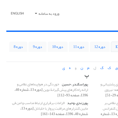
ورود به سامانه
ENGLISH
دوره 12
دوره 11
دوره 10
دوره 9
دوره 8
ق
ک
گ
ل
م
ن
و
ه
ی
پ
ی پشتیبانی و
پوراسکندر، حسین
خوردگی در هواپیماهای نظامی و
عه: نیروی
ارائه راه کارهای پیش گیرانۀ نوین
[دوره 13، شماره 40،
1396، صفحه 93-112]
ی نظامی بر
پورزندی، وحید
الزامات برقراری ارتباط مناسب و امن فی
ن کنفرانس
مابین کنترلرهای مراقبت پرواز با خلبانان
[دوره 13،
[دوره 13، شماره
شماره 40، 1396، صفحه 143-161]