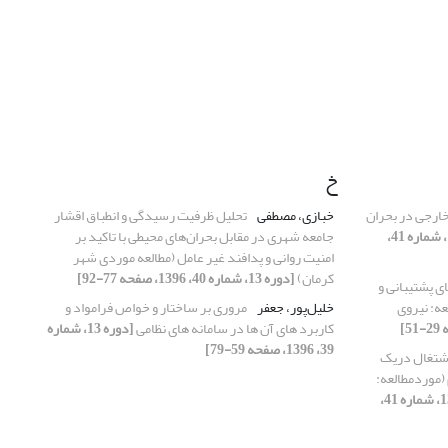
خ
خارجی در بحران
خبازی، مصطفی
تحلیل ظرفیت رسیدگی و انطباق اقشار
[دوره 13، شماره 41،
جامعه شهری در مقابل بحران‌های محیطی با تاکید بر
امنیت روانی و پدافند غیر عامل (مطالعه موردی شهر
کرمان)
[دوره 13، شماره 40، 1396، صفحه 77-92]
ی پشتیبانی و
عه: نیروی
خلیل‌پور، جعفر
مروری بر ساختار و خواص فرامواد و
کاربرد های آن ها در سامانه های نظامی
[دوره 13، شماره
39، 1396، صفحه 59-79]
اشتغال دریک
 (موردمطالعه:
[دوره 13، شماره 41،