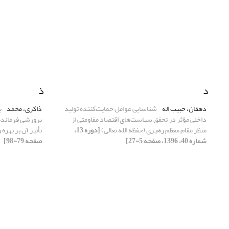
د
ذ
دهقان، حبیب اله
شناسایی عوامل حمایت‌کننده تولید
ذاکری، محمد
ب
داخلی مؤثر در تحقق سیاست‌های اقتصاد مقاومتی از
پرورشی فرمانده
منظر مقام معظم رهبری (حفظه الله تعالی)
[دوره 13،
تأثیر آن بر بهر
شماره 40، 1396، صفحه 5-27]
صفحه 79-98]