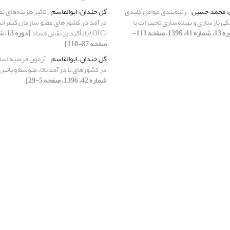
، محمد حسین
رتبه‌بندی عوامل کلیدی
گل خندان، ابوالقاسم
تأثیر هزینه‌های نظ
کی بازسازی و بهینه‌سازی تجهیزات با
درآمد در کشورهای عضو سازمان کنفران
[دوره 13، شماره 41، 1396، صفحه 111-
(OIC) با تأکید بر نقش فساد
صفحه 87-110]
گل خندان، ابوالقاسم
آزمون فرضیه اسلحه
در کشورهای با درآمد بالا، متوسط و پائین
شماره 42، 1396، صفحه 5-29]