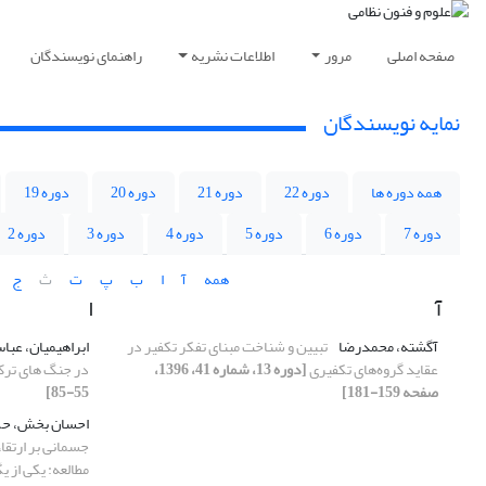
صفحه اصلی
مرور
اطلاعات نشریه
راهنمای نویسندگان
نمایه نویسندگان
همه دوره ها
دوره 22
دوره 21
دوره 20
دوره 19
دوره 7
دوره 6
دوره 5
دوره 4
دوره 3
دوره 2
همه
آ
ا
ب
پ
ت
ث
ج
آ
ا
آگشته، محمدرضا
تبیین و شناخت مبنای تفکر تکفیر در
ابراهیمیان، عب
عقاید گروه‌های تکفیری
[دوره 13، شماره 41، 1396،
در جنگ های ترک
صفحه 159-181]
55-85]
احسان بخش، ح
جسمانی بر ارتقاء
مطالعه: یکی از ی