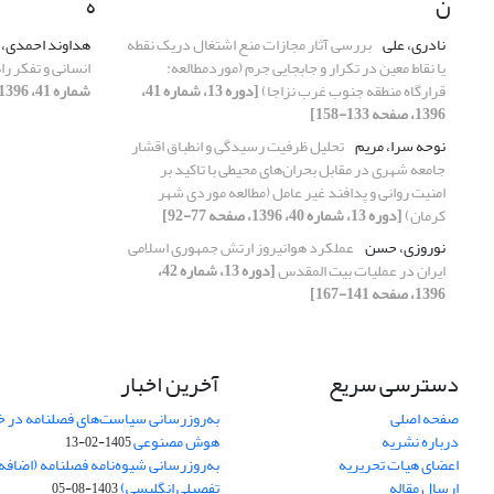
ن
ه
نادری، علی
بررسی آثار مجازات منع اشتغال دریک نقطه
هداوند احمدی، 
یا نقاط معین در تکرار و جابجایی جرم (موردمطالعه:
انسانی و تفکر ر
قرارگاه منطقه جنوب غرب نزاجا)
[دوره 13، شماره 41،
شماره 41، 1396، صفحه 29-54]
1396، صفحه 133-158]
نوحه سرا، مریم
تحلیل ظرفیت رسیدگی و انطباق اقشار
جامعه شهری در مقابل بحران‌های محیطی با تاکید بر
امنیت روانی و پدافند غیر عامل (مطالعه موردی شهر
کرمان)
[دوره 13، شماره 40، 1396، صفحه 77-92]
نوروزی، حسن
عملکرد هوانیروز ارتش جمهوری اسلامی
ایران در عملیات بیت المقدس
[دوره 13، شماره 42،
1396، صفحه 141-167]
دسترسی سریع
آخرین اخبار
صفحه اصلی
به‌روزرسانی سیاست‌های فصلنامه در 
درباره نشریه
هوش مصنوعی
1405-02-13
اعضای هیات تحریریه
به‌روزرسانی شیوه‌نامه فصلنامه (اضا
ارسال مقاله
تفصیلی انگلیسی)
1403-08-05