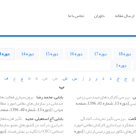
ارسال مقاله
داوران
تماس با ما
دوره 18
دوره 17
دوره 16
دوره 15
دوره 14
دوره 13
دوره 1
چ
ح
خ
د
ذ
ر
ز
ژ
س
ش
ص
ض
ط
ظ
ع
غ
ف
ب
اس
بررسی کارکردهای مهندسی رزمی
بابایی، محمد رضا
برون‌سپاری فعالیت‌ها
یبی
[دوره 13، شماره 41، 1396، صفحه
خدماتی در سازمان های نظامی (مورد مطال
هوایی)
[دوره 13، شماره 40، 1396، صفحه 29-51]
کمت
بررسی تأثیر تمرینات آمادگی
بابایی آغ اسمعیلی، مجید
تأثیر هزینه‌ها
 عملکرد تیراندازی کارکنان نظامی (مورد
نابرابری درآمد در کشورهای عضو سازما
گان‌های تکاور نیروی زمینی ارتش)
[دوره
اسلامی (OIC) با تأکید بر نقش فساد