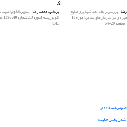
ی
رضا
بررسی رابطه انعطاف‌پذیری منابع
یزدانی، محمد رضا
تدوین الگوی امنیت 
اهبردی در سازمان‌های نظامی
[دوره 13،
اکوتوریسم
141]
خصوص استفاده از
فه شدن بخش چکیده