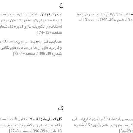
ع
حمد
تدوین الگوی امنیت در توسعه
عزیزی، فرامرز
انتخاب مطلوب ترین سام
[دوره 13، شماره 40، 1396، صفحه 113-
توپخانه صحرایی توسط فرماندهان در نبرد
استفاده از الگوریتم فازی
صفحه 157-174]
عندلیبی کمال، مجید
مروری بر ساختار 
و کاربرد های آن ها در سامانه های نظامی
شماره 39، 1396، صفحه 59-79]
گ
بررسی رابطه انعطاف‌پذیری منابع انسانی
گل خندان، ابوالقاسم
تحلیل اقتصادسنج
در سازمان‌های نظامی
[دوره 13، شماره
رقابت تسلیحاتی در کشورهای حوزه‌ی خل
13، شماره 39، 1396، صفحه 5-27]