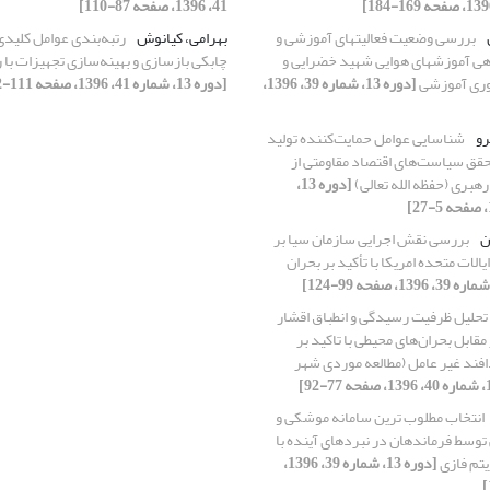
41، 1396، صفحه 87-110]
بررسی وضعیت فعالیتهای آموزشی و
بهرامی، کیانوش
رتبه‌بندی عوامل کلیدی
ی آموزشهای هوایی شهید خضرایی و
چابکی بازسازی و بهینه‌سازی تجهیزات با
ه وری آموزشی
[دوره 13، شماره 39، 1396،
[دوره 13، شماره 41، 1396، صفحه 111-132]
رو
شناسایی عوامل حمایت‌کننده تولید
حقق سیاست‌های اقتصاد مقاومتی از
رهبری (حفظه الله تعالی)
[دوره 13،
ن
بررسی نقش اجرایی سازمان سیا بر
لات متحده امریکا با تأکید بر بحران
تحلیل ظرفیت رسیدگی و انطباق اقشار
قابل بحران‌های محیطی با تاکید بر
دافند غیر عامل (مطالعه موردی شهر
انتخاب مطلوب ترین سامانه موشکی و
توسط فرماندهان در نبردهای آینده با
یتم فازی
[دوره 13، شماره 39، 1396،