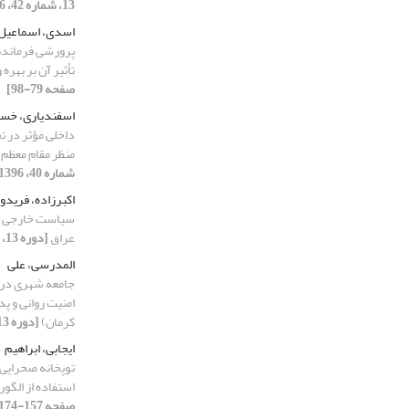
13، شماره 42، 1396، صفحه 169-184]
اسدی، اسماعیل
پرورشی فرمانده
تأثیر آن بر بهر
صفحه 79-98]
اسفندیاری، خس
داخلی مؤثر در ت
منظر مقام معظم 
شماره 40، 1396، صفحه 5-27]
اکبرزاده، فریدو
سیاست خارجی ایا
عراق
[دوره 13، شماره 39، 1396، صفحه 99-124]
المدرسی، علی
جامعه شهری در م
امنیت روانی و پ
کرمان)
[دوره 13، شماره 40، 1396، صفحه 77-92]
ایجابی، ابراهیم
توپخانه صحرایی 
استفاده از الگور
صفحه 157-174]