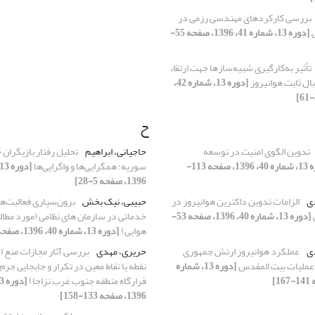
بررسی کارکردهای مهندسی رزمی در
ی
[دوره 13، شماره 41، 1396، صفحه 55-
تأثیر به‌کارگیری شبیه‌سازها جهت ارﺗﻘاء
ال ثابت هوانیروز
[دوره 13، شماره 42،
ح
تدوین الگوی امنیت در توسعه
حاجیانی، ابراهیم
تحلیل رفتار بازیگران 
[دوره 13، شماره 40، 1396، صفحه 113-
سوریه؛ همگرایی‌ها و واگرایی‌ها
1396، صفحه 5-28]
دی
الزامات تدوین داکترین هوانیروز در
حبیبی، نیک بخش
برون‌سپاری فعالیت‌ها
[دوره 13، شماره 40، 1396، صفحه 53-
خدماتی در سازمان های نظامی (مورد مطال
هوایی)
[دوره 13، شماره 40، 1396، صفحه 29-51]
دی
عملکرد هوانیروز ارتش جمهوری
حریری، مهدی
بررسی آثار مجازات منع 
 عملیات بیت المقدس
[دوره 13، شماره
نقطه یا نقاط معین در تکرار و جابجایی جرم
قرارگاه منطقه جنوب غرب نزاجا)
1396، صفحه 133-158]