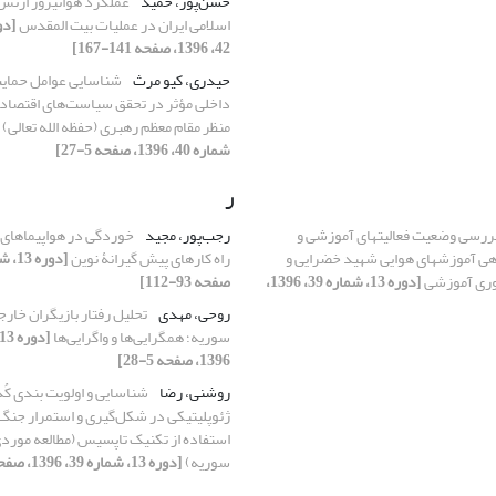
حسن‌پور، حمید
عملکرد هوانیروز ارتش
اسلامی ایران در عملیات بیت المقدس
42، 1396، صفحه 141-167]
حیدری، کیو مرث
شناسایی عوامل حمایت
داخلی مؤثر در تحقق سیاست‌های اقتصاد م
منظر مقام معظم رهبری (حفظه الله تعالی)
شماره 40، 1396، صفحه 5-27]
ر
ررسی وضعیت فعالیتهای آموزشی و
رجب‌پور، مجید
خوردگی در هواپیماهای ن
ی آموزشهای هوایی شهید خضرایی و
راه کارهای پیش گیرانۀ نوین
ه وری آموزشی
[دوره 13، شماره 39، 1396،
صفحه 93-112]
روحی، مهدی
تحلیل رفتار بازیگران خارج
سوریه؛ همگرایی‌ها و واگرایی‌ها
1396، صفحه 5-28]
روشنی، رضا
شناسایی و اولویت بندی کُد
ژئوپلیتیکی در شکل‌گیری و استمرار جنگ 
استفاده از تکنیک تاپسیس (مطالعه مورد
سوریه)
[دوره 13، شماره 39، 1396، صفحه 29-57]