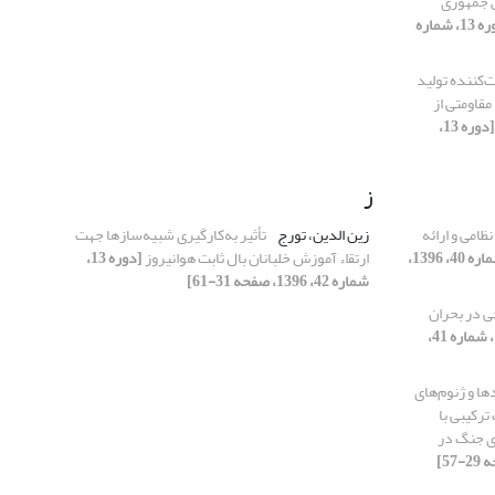
 جمهوری
[دوره 13، شماره
‌کننده تولید
قاومتی از
[دوره 13،
ز
ظامی و ارائه
زین الدین، تورج
تأثیر به‌کارگیری شبیه‌سازها جهت
[دوره 13، شماره 40، 1396،
ارﺗﻘاء آموزش خلبانان بال ثابت هوانیروز
[دوره 13،
شماره 42، 1396، صفحه 31-61]
ی در بحران
[دوره 13، شماره 41،
ها و ژنوم‌های
ترکیبی با
ی جنگ در