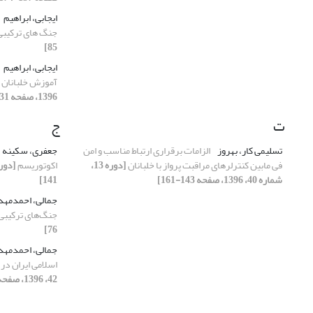
ایجابی، ابراهیم
جنگ های ترکیب
85]
ایجابی، ابراهیم
آموزش خلبانان ب
1396، صفحه 31-61]
ت
ج
تسلیمی کار، بهروز
الزامات برقراری ارتباط مناسب و امن
جعفری، سکینه
فی مابین کنترلرهای مراقبت پرواز با خلبانان
[دوره 13،
اکوتوریسم
شماره 40، 1396، صفحه 143-161]
141]
جمالی، احمدمه
جنگ‌های ترکیبی
76]
جمالی، احمدمه
اسلامی ایران در
42، 1396، صفحه 141-167]