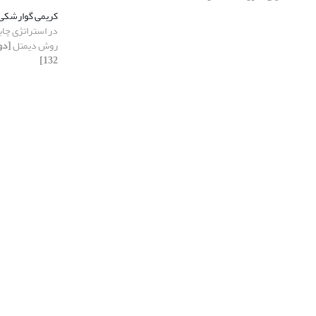
کریمی گوارشکی
در استراتژی چاب
روش دیمتل
132]