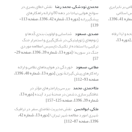
امی بر نابرابری
محمدی تودشکی، محمد رضا
نقش خطای بصری در
س اسلامی
سوانح هوایی نهاجا در دهه 80 و ارائه راهکارهای
[دوره 13، شماره 41، 1396،
پیشگیررانه
[دوره 13، شماره 42، 1396، صفحه 113-
139]
 و (یا) رفاه
مصدق، مسعود
شناسایی و اولویت بندی کُدها و
[دوره 13،
ژنوم‌های ژئوپلیتیکی در شکل‌گیری و استمرار جنگ
ترکیبی با استفاده از تکنیک تاپسیس (مطالعه موردی
جنگ در سوریه)
[دوره 13، شماره 39، 1396، صفحه 29-
57]
مطاعی، مسعود
خوردگی در هواپیماهای نظامی و ارائه
راه کارهای پیش گیرانۀ نوین
[دوره 13، شماره 40، 1396،
صفحه 93-112]
ملااحمدی، محمد
بررسی پارامترهای مؤثر در
غافلگیرسازی دشمن در صحنۀ نبرد آینده
[دوره 13،
شماره 39، 1396، صفحه 125-157]
ملکی، ابوالحسن
نقش مدیریت تقاضای سفر در ترافیک
شهری (مورد مطالعه شهر تهران)
[دوره 13، شماره 42،
1396، صفحه 87-112]