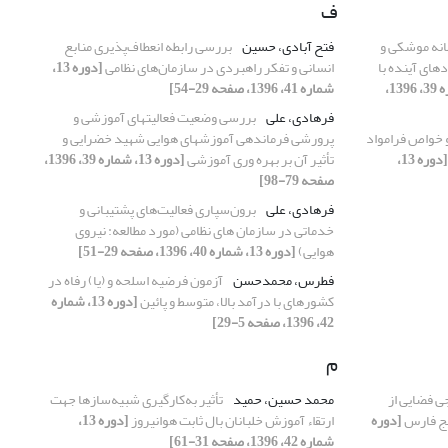
ف
انه موشکی و
فتح آبادی، حسین
بررسی رابطه انعطاف‌پذیری منابع
های آینده با
انسانی و تفکر راهبردی در سازمان‌های نظامی
[دوره 13،
[دوره 13، شماره 39، 1396،
شماره 41، 1396، صفحه 29-54]
فرهادی، علی
بررسی وضعیت فعالیتهای آموزشی و
و خواص فرامواد
پرورشی فرماندهی آموزشهای هوایی شهید خضرایی و
[دوره 13،
تأثیر آن بر بهره وری آموزشی
[دوره 13، شماره 39، 1396،
صفحه 79-98]
فرهادی، علی
برون‌سپاری فعالیت‌های پشتیبانی و
خدماتی در سازمان های نظامی (مورد مطالعه: نیروی
هوایی)
[دوره 13، شماره 40، 1396، صفحه 29-51]
فطرس، محمدحسن
آزمون فرضیه اسلحه و (یا) رفاه در
کشورهای با درآمد بالا، متوسط و پائین
[دوره 13، شماره
42، 1396، صفحه 5-29]
م
ی فضایی از
محمد حسین، حمید
تأثیر به‌کارگیری شبیه‌سازها جهت
یج فارس
[دوره
ارﺗﻘاء آموزش خلبانان بال ثابت هوانیروز
[دوره 13،
شماره 42، 1396، صفحه 31-61]