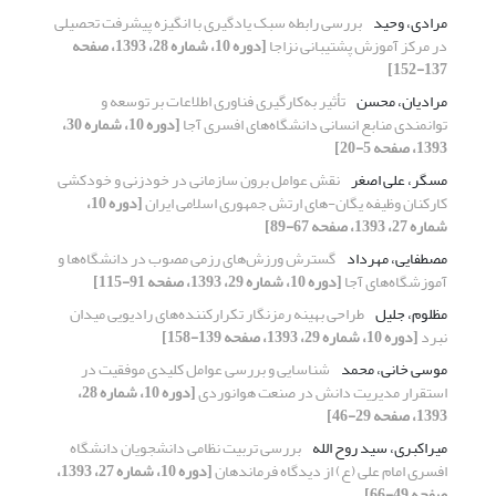
مرادی، وحید
بررسی رابطه سبک یادگیری با انگیزه پیشرفت تحصیلی
در مرکز آموزش پشتیبانی نزاجا
[دوره 10، شماره 28، 1393، صفحه
137-152]
مرادیان، محسن
تأثیر به‌کارگیری فناوری اطلاعات بر توسعه و
توانمندی منابع انسانی دانشگاه‌های افسری آجا
[دوره 10، شماره 30،
1393، صفحه 5-20]
مسگر، علی اصغر
نقش عوامل برون سازمانی در خودزنی و خودکشی
کارکنان وظیفه یگان-های ارتش جمهوری اسلامی ایران
[دوره 10،
شماره 27، 1393، صفحه 67-89]
مصطفایی، مهرداد
گسترش ورزش‌های رزمی مصوب در دانشگاه‌ها و
آموزشگاه‌های آجا
[دوره 10، شماره 29، 1393، صفحه 91-115]
مظلوم، جلیل
طراحی بهینه رمزنگار تکرارکننده‌های رادیویی میدان
نبرد
[دوره 10، شماره 29، 1393، صفحه 139-158]
موسی خانی، محمد
شناسایی و بررسی عوامل کلیدی موفقیت در
استقرار مدیریت دانش در صنعت هوانوردی
[دوره 10، شماره 28،
1393، صفحه 29-46]
میراکبری، سید روح الله
بررسی تربیت نظامی دانشجویان دانشگاه
افسری امام علی (ع) از دیدگاه فرماندهان
[دوره 10، شماره 27، 1393،
صفحه 49-66]