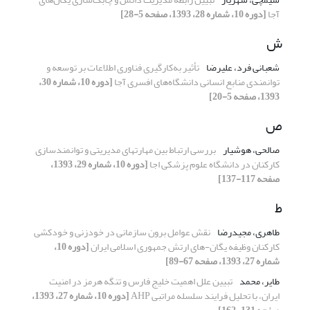
آجا
[دوره 10، شماره 28، 1393، صفحه 5-28]
ش
شعبانی فرد، علیرضا
تأثیر به‌کارگیری فناوری اطلاعات بر توسعه و
توانمندی منابع انسانی دانشگاه‌های افسری آجا
[دوره 10، شماره 30،
1393، صفحه 5-20]
ص
صالحی، هوشیار
بررسی ارتباط بین مهارتهای مدیریتی و توانمندسازی
کارکنان در دانشگاه علوم پزشکی اجا
[دوره 10، شماره 29، 1393،
صفحه 117-137]
ط
طاهری، مجیدرضا
نقش عوامل برون سازمانی در خودزنی و خودکشی
کارکنان وظیفه یگان-های ارتش جمهوری اسلامی ایران
[دوره 10،
شماره 27، 1393، صفحه 67-89]
طایر، محمد
تبیین علل اهمیت خلیج فارس و تنگه هرمز در امنیت
ایران، با تحلیل فرایند سلسله مراتبی AHP
[دوره 10، شماره 27، 1393،