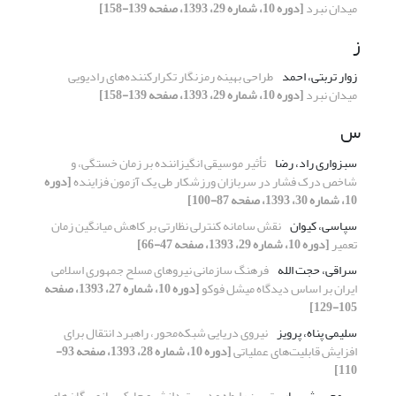
میدان نبرد
[دوره 10، شماره 29، 1393، صفحه 139-158]
ز
زوار تربتی، احمد
طراحی بهینه رمزنگار تکرارکننده‌های رادیویی
میدان نبرد
[دوره 10، شماره 29، 1393، صفحه 139-158]
س
سبزواری راد، رضا
تأثیر موسیقی انگیزاننده بر زمان خستگی، و
شاخص درک فشار در سربازان ورزشکار طی یک آزمون فزاینده
[دوره
10، شماره 30، 1393، صفحه 87-100]
سپاسی، کیوان
نقش سامانه کنترلی نظارتی بر کاهش میانگین زمان
تعمیر
[دوره 10، شماره 29، 1393، صفحه 47-66]
سراقی، حجت الله
فرهنگ سازمانی نیروهای مسلح جمهوری اسلامی
ایران بر اساس دیدگاه میشل فوکو
[دوره 10، شماره 27، 1393، صفحه
105-129]
سلیمی پناه، پرویز
نیروی دریایی شبکه‌محور، راهبرد انتقال برای
افزایش قابلیت‌های عملیاتی
[دوره 10، شماره 28، 1393، صفحه 93-
110]
سیمچی، شهریار
تبیین رابطه مدیریت دانش و چابک‌سازی یگان‌های