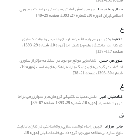
صفحه 131-162]
طحانی، غلامرضا
بررسی نقش آمایش سرزمینی در امنیت جمهوری
اسلامی ایران
[دوره 10، شماره 27، 1393، صفحه 29-48]
ع
عجم، مهدی
بررسی ارتباط بین مهارتهای مدیریتی و توانمندسازی
کارکنان در دانشگاه علوم پزشکی اجا
[دوره 10، شماره 29، 1393،
صفحه 117-137]
علوی فر، حسن
شناسایی موانع موجود در استفاده مؤثر از فناوری
اطلاعات در گردان‌های بوئینگ و ارائه راهکارهای مناسب
[دوره 10،
شماره 30، 1393، صفحه 21-38]
غ
غلامعلیان، امیر
نقش عملیات تاکتیکی گروهان‌های سوارزرهی نزاجا
در رزم ناهمتراز
[دوره 10، شماره 29، 1393، صفحه 67-89]
ف
فانی، فرزاد
تبیین رابطه توانمندسازی روانشناختی کارکنان باقابلیت
بلوغ سازمانی مطالعه موردی؛ گروه 55 توپخانه اصفهان
[دوره 10،