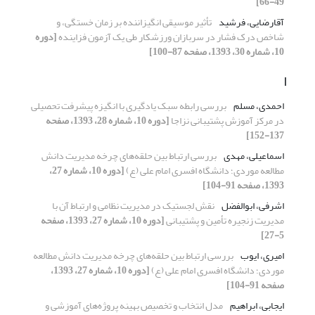
49-66]
آقارضایی، فرشید
تأثیر موسیقی انگیزاننده بر زمان خستگی، و
شاخص درک فشار در سربازان ورزشکار طی یک آزمون فزاینده
[دوره
10، شماره 30، 1393، صفحه 87-100]
ا
احمدی، مسلم
بررسی رابطه سبک یادگیری با انگیزه پیشرفت تحصیلی
در مرکز آموزش پشتیبانی نزاجا
[دوره 10، شماره 28، 1393، صفحه
137-152]
اسماعیلی، مهدی
بررسی ارتباط بین حلقه‌های چرخه مدیریت دانش
مطالعه موردی؛ دانشگاه افسری امام علی (ع)
[دوره 10، شماره 27،
1393، صفحه 91-104]
اشرفی، ابوالفضل
نقش لجستیک در مدیریت نظامی و ارتباط آن با
مدیریت زنجیره تأمین و پشتیبانی
[دوره 10، شماره 27، 1393، صفحه
5-27]
امیری، ایوب
بررسی ارتباط بین حلقه‌های چرخه مدیریت دانش مطالعه
موردی؛ دانشگاه افسری امام علی (ع)
[دوره 10، شماره 27، 1393،
صفحه 91-104]
ایجابی، ابراهیم
مدل انتخاب و تخصیص بهینه پروژه‌های آموزشی و