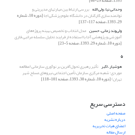
1393، صفحه 29-46]
وحدانی نیا، ولی الله
بررسی ارتباط بین مهارتهای مدیریتی و
توانمندسازی کارکنان در دانشگاه علوم پزشکی اجا
[دوره 10، شماره
29، 1393، صفحه 117-137]
ولی‌وند زمانی، حسین
مدل انتخاب و تخصیص بهینه پروژه‌های
آموزشی و پژوهشی آجا با استفاده از فرایند تحلیل سلسله مراتبی فازی
[دوره 10، شماره 29، 1393، صفحه 5-23]
ه
هوشیار، اکبر
تأثیر رهبری تحول‌آفرین بر نوآوری سازمانی (مطالعه
موردی: شعبه مرکزی سازمان تأمین اجتماعی نیروهای مسلح شهر
تهران)
[دوره 10، شماره 30، 1393، صفحه 101-118]
دسترسی سریع
صفحه اصلی
درباره نشریه
اعضای هیات تحریریه
ارسال مقاله