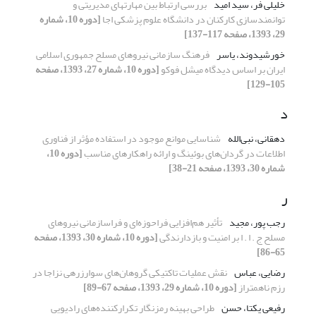
خلیلی فر، سید امید
بررسی ارتباط بین مهارتهای مدیریتی و
توانمندسازی کارکنان در دانشگاه علوم پزشکی اجا
[دوره 10، شماره
29، 1393، صفحه 117-137]
خورشیدوند، یاسر
فرهنگ سازمانی نیروهای مسلح جمهوری اسلامی
ایران بر اساس دیدگاه میشل فوکو
[دوره 10، شماره 27، 1393، صفحه
105-129]
د
دهقانی، نبی‌الله
شناسایی موانع موجود در استفاده مؤثر از فناوری
اطلاعات در گردان‌های بوئینگ و ارائه راهکارهای مناسب
[دوره 10،
شماره 30، 1393، صفحه 21-38]
ر
رجب پور، مجید
تأثیر هم‌افزایی فراحوزه‌ای و فراسازمانی نیروهای
مسلح ج . ا . ا بر امنیت و بازدارندگی
[دوره 10، شماره 30، 1393، صفحه
65-86]
رضایی، عباس
نقش عملیات تاکتیکی گروهان‌های سوارزرهی نزاجا در
رزم ناهمتراز
[دوره 10، شماره 29، 1393، صفحه 67-89]
رفیعی یکتا، حسن
طراحی بهینه رمزنگار تکرارکننده‌های رادیویی