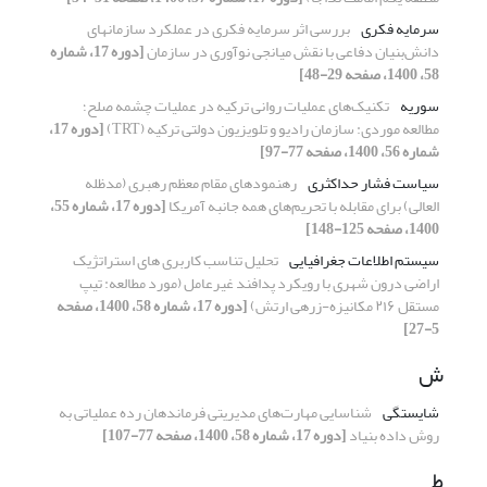
سرمایه فکری
بررسی اثر سرمایه فکری در عملکرد سازمان‎های
دانش‌بنیان دفاعی با نقش میانجی نوآوری در سازمان
[دوره 17، شماره
58، 1400، صفحه 29-48]
سوریه
تکنیک‌های عملیات روانی ترکیه در عملیات چشمه صلح؛
مطالعه موردی: سازمان رادیو و تلویزیون دولتی ترکیه (TRT)
[دوره 17،
شماره 56، 1400، صفحه 77-97]
سیاست فشار حداکثری
رهنمودهای مقام معظم رهبری (مدظله
العالی) برای مقابله با تحریم‌های همه جانبه آمریکا
[دوره 17، شماره 55،
1400، صفحه 125-148]
سیستم اطلاعات جغرافیایی
تحلیل تناسب کاربری های استراتژیک
اراضی درون شهری با رویکرد پدافند غیرعامل (مورد مطالعه: تیپ
مستقل ۲۱۶ مکانیزه-زرهی ارتش)
[دوره 17، شماره 58، 1400، صفحه
5-27]
ش
شایستگی
شناسایی مهارت‌های مدیریتی فرماندهان رده عملیاتی به
روش داده بنیاد
[دوره 17، شماره 58، 1400، صفحه 77-107]
ط