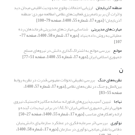
منطقه آذربایجان
ارزیابی احتمالات وقوع محدودیت اقلیمی میدان دید
و اثرات آن بر برنامه‌ریزی فعالیت‌های نظامی (مطالعه موردی: منطقه
آذربایجان)
[دوره 17، شماره 55، 1400، صفحه 79-100]
مهارت‌های مدیریتی
شناسایی مهارت‌های مدیریتی فرماندهان رده
عملیاتی به روش داده بنیاد
[دوره 17، شماره 58، 1400، صفحه 77-
107]
موانع
بررسی موانع به اشتراک گذاری دانش در نیروهای مسلح
جمهوری اسلامی ایران
[دوره 17، شماره 55، 1400، صفحه 51-77]
ن
نظریه‌های جنگ
بررسی تطبیقی تحولات مفهومی قدرت در نظریه روابط
بین‌الملل و جنگ در نظریه‌های نظامی
[دوره 17، شماره 57، 1400،
صفحه 55-83]
نهاجا
تبیین آسیب‌پذیری‌های فناورانه سامانه مکانیزه لجستیک نیروی
هوایی ارتش جمهوری اسلامی ایران (ALS) در برابر تهدیدات آینده و
ارائه راهکارهای مناسب
[دوره 17، شماره 55، 1400، صفحه 27-50]
نوآوری
بررسی اثر سرمایه فکری در عملکرد سازمان‎های دانش‌بنیان
دفاعی با نقش میانجی نوآوری در سازمان
[دوره 17، شماره 58، 1400،