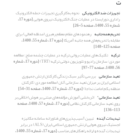
ت
تجهیزات ضد الکترونیکی
نحوه به‌کارگیری تجهیزات حمله الکترونیک
راداری دورایستا در عملیات جنگ الکترونیک نیروی هوایی
[دوره 17،
شماره 55، 1400، صفحه 5-26]
تحریم همه‌جانبه
رهنمودهای مقام معظم رهبری (مدظله العالی) برای
مقابله با تحریم‌های همه جانبه آمریکا
[دوره 17، شماره 55، 1400،
صفحه 125-148]
ترکیه
تکنیک‌های عملیات روانی ترکیه در عملیات چشمه صلح؛ مطالعه
موردی: سازمان رادیو و تلویزیون دولتی ترکیه (TRT)
[دوره 17، شماره
56، 1400، صفحه 77-97]
تعهد سازمانی
بررسی تأثیر سبک زندگی کارکنان ارتش جمهوری
اسلامی ایران بر میزان تعهد سازمانی آنان (مطالعه موردی: کارکنان
منطقه یکم امامت نداجا)
[دوره 17، شماره 57، 1400، صفحه 31-54]
تعهد سازمانی"
اثربخشی آموزش مؤلفه‌های مبتنی بر هوش اخلاقی بر
روی تعهد سازمانی کارکنان نظامی
[دوره 17، شماره 57، 1400، صفحه
113-136]
تهدیدات آینده
تبیین آسیب‌پذیری‌های فناورانه سامانه مکانیزه
لجستیک نیروی هوایی ارتش جمهوری اسلامی ایران (ALS) در برابر
تهدیدات آینده و ارائه راهکارهای مناسب
[دوره 17، شماره 55، 1400،