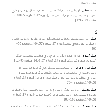
صفحه 27-50]
تیپ‌ مستقل
ارزیابی میزان چابک‌سازی تیپ‌های مستقل زرهی در طرح
ثامن نیروی زمینی جمهوری اسلامی ایران
[دوره 17، شماره 55، 1400،
صفحه 149-171]
ج
جنگ
بررسی تطبیقی تحولات مفهومی قدرت در نظریه روابط بین‌الملل
و جنگ در نظریه‌های نظامی
[دوره 17، شماره 57، 1400، صفحه 55-
83]
جنگ آینده
عوامل عمده مؤثر بر طرح‌ریزی عملیات نظامی در جنگ
آینده با رویکرد کلاسیک
[دوره 17، شماره 57، 1400، صفحه 85-112]
جنگ ایران و عراق
بازشناسی شایستگی‌های فرماندهان نسل اول
ارتش جمهوری اسلامی ایران براساس اقدامات فرماندهی و ستاد
(پیروزی انقلاب تا پایان سال اول جنگ ایران و عراق)
[دوره 17، شماره
58، 1400، صفحه 49-75]
جنگ تحمیلی
بررسی نقش ارتش ج . ا .ایران در نخستین سال جنگ در
مقابله و تثبیت تجاوز ارتش بعث عراق (جبهه جنوب)
[دوره 17، شماره
58، 1400، صفحه 163-183]
جنگ های آینده
نقش منابع آشکار اطلاعاتی در جنگ های آینده
[دوره