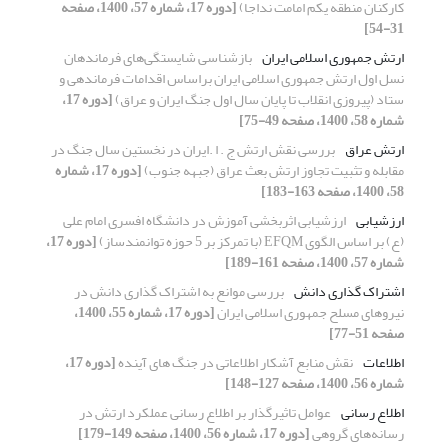
کارکنان منطقه یکم امامت نداجا)
[دوره 17، شماره 57، 1400، صفحه
31-54]
ارتش جمهوری اسلامی ایران
بازشناسی شایستگی‌های فرماندهان
نسل اول ارتش جمهوری اسلامی ایران براساس اقدامات فرماندهی و
ستاد (پیروزی انقلاب تا پایان سال اول جنگ ایران و عراق)
[دوره 17،
شماره 58، 1400، صفحه 49-75]
ارتش عراق
بررسی نقش ارتش ج . ا .ایران در نخستین سال جنگ در
مقابله و تثبیت تجاوز ارتش بعث عراق (جبهه جنوب)
[دوره 17، شماره
58، 1400، صفحه 163-183]
ارزشیابی
ارزشیابی اثربخشی آموزش در دانشگاه افسری امام علی
(ع) بر اساس الگوی EFQM (با تمرکز بر 5 حوزه توانمندساز)
[دوره 17،
شماره 57، 1400، صفحه 161-189]
اشتراک گذاری دانش
بررسی موانع به اشتراک گذاری دانش در
نیروهای مسلح جمهوری اسلامی ایران
[دوره 17، شماره 55، 1400،
صفحه 51-77]
اطلاعات
نقش منابع آشکار اطلاعاتی در جنگ های آینده
[دوره 17،
شماره 56، 1400، صفحه 127-148]
اطلاع رسانی
عوامل تاثیرگذار بر اطلاع رسانی عملکرد ارتش در
رسانه‌های گروهی
[دوره 17، شماره 56، 1400، صفحه 149-179]