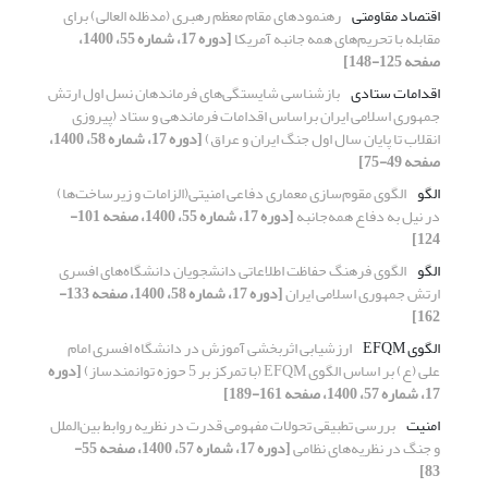
اقتصاد مقاومتی
رهنمودهای مقام معظم رهبری (مدظله العالی) برای
مقابله با تحریم‌های همه جانبه آمریکا
[دوره 17، شماره 55، 1400،
صفحه 125-148]
اقدامات ستادی
بازشناسی شایستگی‌های فرماندهان نسل اول ارتش
جمهوری اسلامی ایران براساس اقدامات فرماندهی و ستاد (پیروزی
انقلاب تا پایان سال اول جنگ ایران و عراق)
[دوره 17، شماره 58، 1400،
صفحه 49-75]
الگو
الگوی مقوم‌سازی معماری دفاعی امنیتی(الزامات و زیرساخت‌ها)
در نیل به دفاع همه‌جانبه
[دوره 17، شماره 55، 1400، صفحه 101-
124]
الگو
الگوی فرهنگ حفاظت اطلاعاتی دانشجویان دانشگاه‌های افسری
ارتش جمهوری اسلامی ایران
[دوره 17، شماره 58، 1400، صفحه 133-
162]
الگوی EFQM
ارزشیابی اثربخشی آموزش در دانشگاه افسری امام
علی (ع) بر اساس الگوی EFQM (با تمرکز بر 5 حوزه توانمندساز)
[دوره
17، شماره 57، 1400، صفحه 161-189]
امنیت
بررسی تطبیقی تحولات مفهومی قدرت در نظریه روابط بین‌الملل
و جنگ در نظریه‌های نظامی
[دوره 17، شماره 57، 1400، صفحه 55-
83]