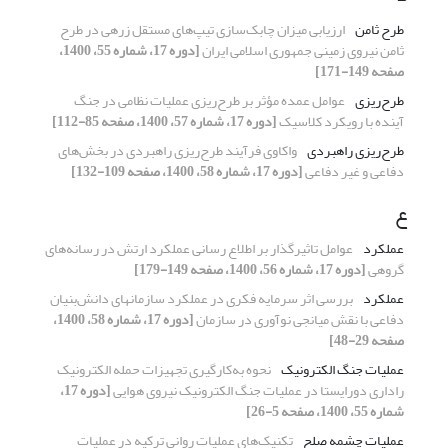
طرح ثامن
ارزیابی میزان چابک‌سازی تیپ‌های مستقل زرهی در طرح
ثامن نیروی زمینی جمهوری اسلامی ایران
[دوره 17، شماره 55، 1400،
صفحه 149-171]
طرح‌ریزی
عوامل عمده مؤثر بر طرح‌ریزی عملیات نظامی در جنگ
آینده با رویکرد کلاسیک
[دوره 17، شماره 57، 1400، صفحه 85-112]
طرح‌ریزی راهبردی
واکاوی فرآیند طرح‌ریزی راهبردی در بخش‌های
دفاعی و غیر دفاعی
[دوره 17، شماره 58، 1400، صفحه 109-132]
ع
عملکرد
عوامل تاثیرگذار بر اطلاع رسانی عملکرد ارتش در رسانه‌های
گروهی
[دوره 17، شماره 56، 1400، صفحه 149-179]
عملکرد
بررسی اثر سرمایه فکری در عملکرد سازمان‎های دانش‌بنیان
دفاعی با نقش میانجی نوآوری در سازمان
[دوره 17، شماره 58، 1400،
صفحه 29-48]
عملیات جنگ الکترونیک
نحوه به‌کارگیری تجهیزات حمله الکترونیک
راداری دورایستا در عملیات جنگ الکترونیک نیروی هوایی
[دوره 17،
شماره 55، 1400، صفحه 5-26]
عملیات چشمه صلح
تکنیک‌های عملیات روانی ترکیه در عملیات