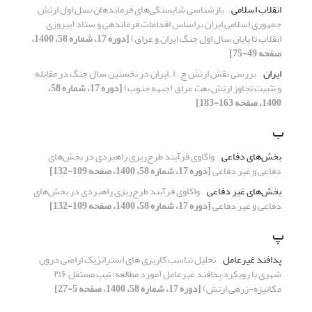
انقلاب اسلامی
بازشناسی شایستگی‌های فرماندهان نسل اول ارتش
جمهوری اسلامی ایران براساس اقدامات فرماندهی و ستاد (پیروزی
انقلاب تا پایان سال اول جنگ ایران و عراق)
[دوره 17، شماره 58، 1400،
صفحه 49-75]
ایران
بررسی نقش ارتش ج . ا .ایران در نخستین سال جنگ در مقابله
و تثبیت تجاوز ارتش بعث عراق (جبهه جنوب)
[دوره 17، شماره 58،
1400، صفحه 163-183]
ب
بخش‌های دفاعی
واکاوی فرآیند طرح‌ریزی راهبردی در بخش‌های
دفاعی و غیر دفاعی
[دوره 17، شماره 58، 1400، صفحه 109-132]
بخش‌های غیر دفاعی
واکاوی فرآیند طرح‌ریزی راهبردی در بخش‌های
دفاعی و غیر دفاعی
[دوره 17، شماره 58، 1400، صفحه 109-132]
پ
پدافند غیرعامل
تحلیل تناسب کاربری های استراتژیک اراضی درون
شهری با رویکرد پدافند غیرعامل (مورد مطالعه: تیپ مستقل ۲۱۶
مکانیزه-زرهی ارتش)
[دوره 17، شماره 58، 1400، صفحه 5-27]