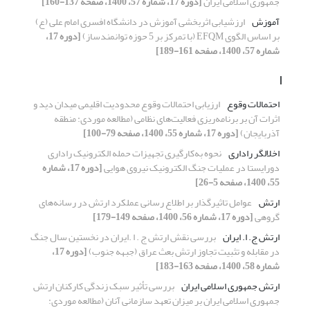
جمهوری اسلامی ایران
[دوره 17، شماره 57، 1400، صفحه 137-160]
آموزش
ارزشیابی اثربخشی آموزش در دانشگاه افسری امام علی (ع)
بر اساس الگوی EFQM (با تمرکز بر 5 حوزه توانمندساز)
[دوره 17،
شماره 57، 1400، صفحه 161-189]
ا
احتمالات وقوع
ارزیابی احتمالات وقوع محدودیت اقلیمی میدان دید و
اثرات آن بر برنامه‌ریزی فعالیت‌های نظامی (مطالعه موردی: منطقه
آذربایجان)
[دوره 17، شماره 55، 1400، صفحه 79-100]
اخلالگر راداری
نحوه به‌کارگیری تجهیزات حمله الکترونیک راداری
دورایستا در عملیات جنگ الکترونیک نیروی هوایی
[دوره 17، شماره
55، 1400، صفحه 5-26]
ارتش
عوامل تاثیرگذار بر اطلاع رسانی عملکرد ارتش در رسانه‌های
گروهی
[دوره 17، شماره 56، 1400، صفحه 149-179]
ارتش ج. ا. ایران
بررسی نقش ارتش ج . ا .ایران در نخستین سال جنگ
در مقابله و تثبیت تجاوز ارتش بعث عراق (جبهه جنوب)
[دوره 17،
شماره 58، 1400، صفحه 163-183]
ارتش جمهوری اسلامی ایران
بررسی تأثیر سبک زندگی کارکنان ارتش
جمهوری اسلامی ایران بر میزان تعهد سازمانی آنان (مطالعه موردی: