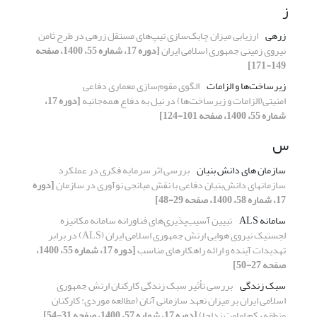
ز
زرهی
ارزیابی میزان چابک‌سازی تیپ‌های مستقل زرهی در طرح ثامن
نیروی زمینی جمهوری اسلامی ایران
[دوره 17، شماره 55، 1400، صفحه
149-171]
زیرساخت‌ها و الزامات
الگوی مقوم‌سازی معماری دفاعی
امنیتی(الزامات و زیرساخت‌ها) در نیل به دفاع همه‌جانبه
[دوره 17،
شماره 55، 1400، صفحه 101-124]
س
سازمان های دانش بنیان
بررسی اثر سرمایه فکری در عملکرد
سازمان‎های دانش‌بنیان دفاعی با نقش میانجی نوآوری در سازمان
[دوره
17، شماره 58، 1400، صفحه 29-48]
سامانه ALS
تبیین آسیب‌پذیری‌های فناورانه سامانه مکانیزه
لجستیک نیروی هوایی ارتش جمهوری اسلامی ایران (ALS) در برابر
تهدیدات آینده و ارائه راهکارهای مناسب
[دوره 17، شماره 55، 1400،
صفحه 27-50]
سبک زندگی
بررسی تأثیر سبک زندگی کارکنان ارتش جمهوری
اسلامی ایران بر میزان تعهد سازمانی آنان (مطالعه موردی: کارکنان
منطقه یکم امامت نداجا)
[دوره 17، شماره 57، 1400، صفحه 31-54]