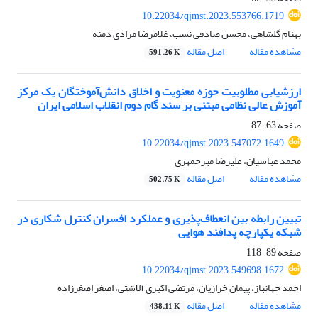
10.22034/qjmst.2023.553766.1719
بهنام گلشاهی، محسن صادقی نسب، غلامرضا مرادی دمنه
مشاهده مقاله
اصل مقاله
591.26 K
ارزشیابی مطلوبیت حوزه معنویت و اخلاق دانش‌آموختگان یک مرکز
آموزش عالی نظامی مبتنی بر سند گام دوم انقلاب اسلامی ایران
صفحه
63-87
10.22034/qjmst.2023.547072.1649
محمد عباسیان، علیرضا میرجمهری
مشاهده مقاله
اصل مقاله
502.75 K
تبیین رابطه بین انعطاف‌پذیری و عملکرد افسران کنترل شکاری در
شبکه یکپارچه پدافند هوایی
صفحه
89-118
10.22034/qjmst.2023.549698.1672
احمد جهانباز، پیمان خرازیان، مرتضی اکبری آلاشتی، اصغر اصغرزاده
مشاهده مقاله
اصل مقاله
438.11 K