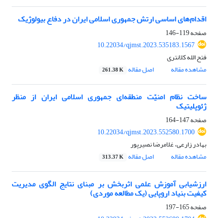
اقدام‌های اساسی ارتش جمهوری اسلامی ایران در دفاع بیولوژیک
صفحه
119-146
10.22034/qjmst.2023.535183.1567
فتح الله کلانتری
مشاهده مقاله
اصل مقاله
261.38 K
ساخت نظام امنیّت منطقه‌ای جمهوری اسلامی ایران از منظر
ژئوپلیتیک
صفحه
147-164
10.22034/qjmst.2023.552580.1700
بهادر زارعی، غلامرضا نصیرپور
مشاهده مقاله
اصل مقاله
313.37 K
ارزشیابی آموزش علمی اثربخش بر مبنای نتایج الگوی مدیریت
کیفیت بنیاد اروپایی (یک مطالعه موردی)
صفحه
165-197