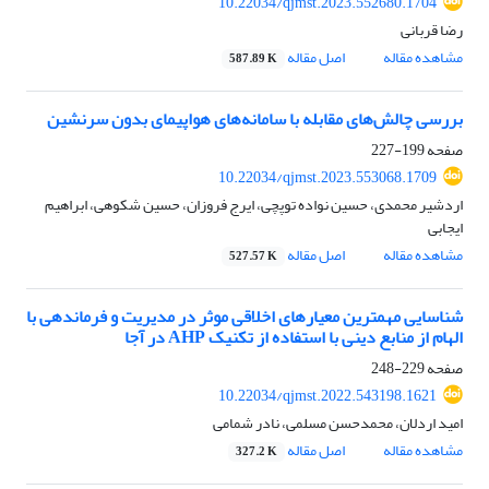
10.22034/qjmst.2023.552680.1704
رضا قربانی
مشاهده مقاله
اصل مقاله
587.89 K
بررسی چالش‌های مقابله با سامانه‌های هواپیمای بدون سرنشین
صفحه
199-227
10.22034/qjmst.2023.553068.1709
اردشیر محمدی، حسین نواده توپچی، ایرج فروزان، حسین شکوهی، ابراهیم
ایجابی
مشاهده مقاله
اصل مقاله
527.57 K
شناسایی مهمترین معیارهای اخلاقی موثر در مدیریت و فرماندهی با
الهام از منابع دینی با استفاده از تکنیک‌ AHP در آجا
صفحه
229-248
10.22034/qjmst.2022.543198.1621
امید اردلان، محمدحسن مسلمی، نادر شمامی
مشاهده مقاله
اصل مقاله
327.2 K