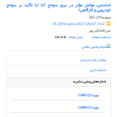
شناسایی عوامل مؤثر در بروز سوانح آجا (با تأکید بر سوانح
خودرویی و کارگاهی)
صفحه
219-245
10.22034/qjmst.2022.526167.1514
عین الله اکبر پور
مشاهده مقاله
اصل مقاله
459.45 K
مقالات آماده انتشار
شماره جاری
شماره‌های پیشین نشریه
دوره 22 (1405)
دوره 21 (1404)