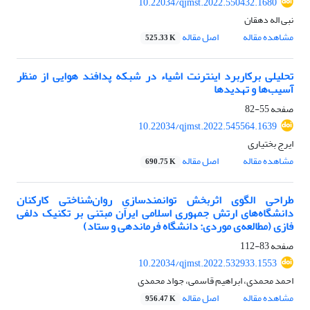
10.22034/qjmst.2022.550432.1680
نبی اله دهقان
مشاهده مقاله
اصل مقاله
525.33 K
تحلیلی برکاربرد اینترنت اشیاء در شبکه پدافند هوایی از منظر
آسیب‌ها و تهدیدها
صفحه
55-82
10.22034/qjmst.2022.545564.1639
ایرج بختیاری
مشاهده مقاله
اصل مقاله
690.75 K
طراحی الگوی اثربخش توانمندسازیِ روان‌شناختی کارکنان
دانشگاه‌های ارتش جمهوری اسلامی ایران مبتنی بر تکنیک دلفی
فازی (مطالعه‌ی موردی: دانشگاه فرماندهی و ستاد)
صفحه
83-112
10.22034/qjmst.2022.532933.1553
احمد محمدی، ابراهیم قاسمی، جواد محمدی
مشاهده مقاله
اصل مقاله
956.47 K