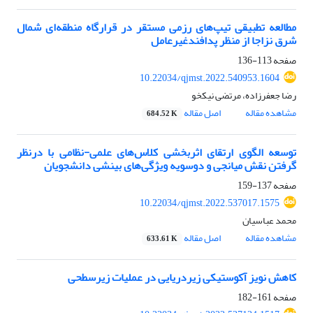
مطالعه تطبیقی تیپ‌های رزمی مستقر در قرارگاه منطقه‌ای شمال
شرق نزاجا از منظر پدافندغیرعامل
صفحه
113-136
10.22034/qjmst.2022.540953.1604
رضا جعفرزاده، مرتضی نیکخو
مشاهده مقاله
اصل مقاله
684.52 K
توسعه الگوی ارتقای اثربخشی کلاس‌های علمی-نظامی با درنظر
گرفتن نقش میانجی و دوسویه ویژگی‌های بینشی دانشجویان
صفحه
137-159
10.22034/qjmst.2022.537017.1575
محمد عباسیان
مشاهده مقاله
اصل مقاله
633.61 K
کاهش نویز آکوستیکی زیردریایی در عملیات زیرسطحی
صفحه
161-182