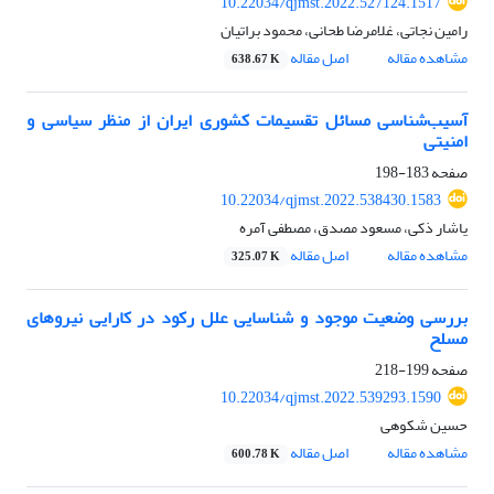
10.22034/qjmst.2022.527124.1517
رامین نجاتی، غلامرضا طحانی، محمود براتیان
مشاهده مقاله
اصل مقاله
638.67 K
آسیب‌شناسی مسائل تقسیمات کشوری ایران از منظر سیاسی و
امنیتی
صفحه
183-198
10.22034/qjmst.2022.538430.1583
یاشار ذکی، مسعود مصدق، مصطفی آمره
مشاهده مقاله
اصل مقاله
325.07 K
بررسی وضعیت موجود و شناسایی علل رکود در کارایی نیروهای
مسلح
صفحه
199-218
10.22034/qjmst.2022.539293.1590
حسین شکوهی
مشاهده مقاله
اصل مقاله
600.78 K