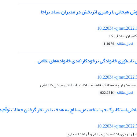
ش هیجانی با رهبری اثربخش در مدیران ستاد نزاجا
10.22034/qjmst.2022.
کامران صادقی کیا
اصل مقاله
1.16 M
تاب‌آوری خانوادگی برخودکارآمدی خانواده‌های نظامی
10.22034/qjmst.2022.
، محمد زارع نیستانک، فاطمه سادات طباطبائی، مهدی داداشی
اصل مقاله
922.22 K
یاضی استکلبرگ جهت تخصیص سلاح به هدف با در نظر گرفتن حملات توأم هو
10.22034/qjmst.2022.
یل مهدی زاده، مهدی یزدانی، فرهاد اعتباری