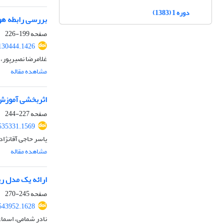
دوره 1 (1383)
بررسی رابطه هو
صفحه
199-226
130444.1426
غلامرضا نصیرپور، 
مشاهده مقاله
اثربخشی آموزش 
صفحه
227-244
535331.1569
یاسر حاجی آقانژاد
مشاهده مقاله
ارائه یک مدل ر
صفحه
245-270
543952.1628
نادر شمامی، اسماع