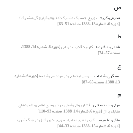
ص
صارمی، کریم
توزیع لجستیک مشترک (مفهوم یکپارچگی مشترک)
[دوره 6، شماره 13، 1388، صفحه 51-63]
ط
طحانی، غلامرضا
کاربرد قدرت دریایی
[دوره 6، شماره 14، 1388،
صفحه 57-74]
ع
عسگری، شاداب
عوامل اجتماعی در مهندسی شایعه
[دوره 6، شماره
13، 1388، صفحه 65-87]
م
مرئی، سیدمجتبی
فشار روانی شغلی در نیروهای نظامی و شیوه‌های
مقابله با آن
[دوره 6، شماره 14، 1388، صفحه 93-110]
ملکی، غلامرضا
کاربردهای مخابرات نوری بدون کابل در جنگ شهری
[دوره 6، شماره 15، 1388، صفحه 33-44]