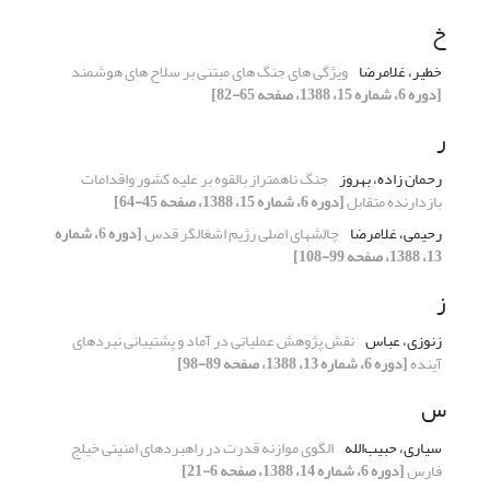
خ
خطیر، غلامرضا
ویژگی های جنگ های مبتنی بر سلاح های هوشمند
[دوره 6، شماره 15، 1388، صفحه 65-82]
ر
رحمان زاده، بهروز
جنگ ناهمتراز بالقوه بر علیه کشور واقدامات
بازدارنده متقابل
[دوره 6، شماره 15، 1388، صفحه 45-64]
رحیمی، غلامرضا
چالشهای اصلی رژیم اشغالگر قدس
[دوره 6، شماره
13، 1388، صفحه 99-108]
ز
زنوزی، عباس
نقش پژوهش عملیاتی در آماد و پشتیبانی نبردهای
آینده
[دوره 6، شماره 13، 1388، صفحه 89-98]
س
سیاری، حبیب‌الله
الگوی موازنه قدرت در راهبردهای امنیتی خیلج
فارس
[دوره 6، شماره 14، 1388، صفحه 6-21]