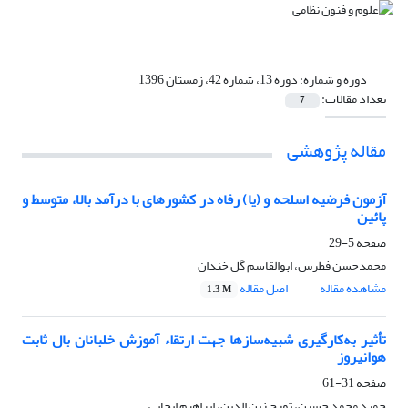
دوره و شماره:
دوره 13، شماره 42، زمستان 1396
تعداد مقالات:
7
مقاله پژوهشی
آزمون فرضیه اسلحه و (یا) رفاه در کشورهای با درآمد بالا، متوسط و
پائین
صفحه
5-29
محمدحسن فطرس، ابوالقاسم گل خندان
مشاهده مقاله
اصل مقاله
1.3 M
تأثیر به‌کارگیری شبیه‌سازها جهت ارﺗﻘاء آموزش خلبانان بال ثابت
هوانیروز
صفحه
31-61
حمید محمد حسین، تورج زین الدین، ابراهیم ایجابی