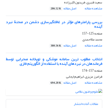
سعید قنبری، فریدون اکبرزاده
مشاهده مقاله
اصل مقاله
286.52 K
بررسی پارامترهای مؤثر در غافلگیرسازی دشمن در صحنۀ نبرد
آینده
صفحه
125-157
محمد ملااحمدی
مشاهده مقاله
اصل مقاله
380.56 K
انتخاب مطلوب ترین سامانه موشکی و توپخانه صحرایی توسط
فرماندهان در نبردهای آینده با استفاده از الگوریتم فازی
صفحه
157-174
فرامرز عزیزی، ابراهیم ایجابی
مشاهده مقاله
اصل مقاله
694.28 K
مقالات آماده انتشار