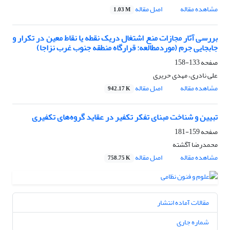
مشاهده مقاله
اصل مقاله
1.03 M
بررسی آثار مجازات منع اشتغال دریک نقطه یا نقاط معین در تکرار و
جابجایی جرم (موردمطالعه: قرارگاه منطقه جنوب غرب نزاجا)
صفحه
133-158
علی نادری، مهدی حریری
مشاهده مقاله
اصل مقاله
942.17 K
تبیین و شناخت مبنای تفکر تکفیر در عقاید گروه‌های تکفیری
صفحه
159-181
محمدرضا آگشته
مشاهده مقاله
اصل مقاله
758.75 K
مقالات آماده انتشار
شماره جاری