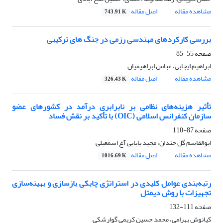
مشاهده مقاله
اصل مقاله
743.91 K
بررسی کارکردهای مهندسی رزمی در جنگ های ترکیبی
صفحه
55-85
ابراهیم ایجابی، عباس ابراهیمیان
مشاهده مقاله
اصل مقاله
326.43 K
تأثیر هزینه‌های نظامی بر نابرابری درآمد در کشورهای عضو
سازمان کنفرانس اسلامی (OIC) با تأکید بر نقش فساد
صفحه
87-110
ابوالقاسم گل خندان، مجید بابایی آغ اسمعیلی
مشاهده مقاله
اصل مقاله
1016.69 K
رتبه‌بندی عوامل کلیدی در استراتژی چابکی بازسازی و بهینه‌سازی
تجهیزات با روش دیمتل
صفحه
111-132
کیانوش بهرامی، محمد حسین کریمی گوارشکی