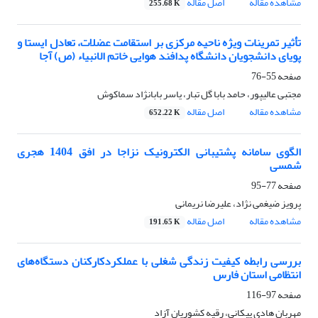
مشاهده مقاله
اصل مقاله
255.68 K
تأثیر تمرینات ویژه ناحیه مرکزی بر استقامت عضلات، تعادل ایستا و
پویای دانشجویان دانشگاه پدافند هوایی خاتم الانبیاء (ص) آجا
صفحه
55-76
مجتبی عالیپور، حامد بابا گل تبار، یاسر بابانژاد سماکوش
مشاهده مقاله
اصل مقاله
652.22 K
الگوی سامانه پشتیبانی الکترونیک نزاجا در افق 1404 هجری
شمسی
صفحه
77-95
پرویز ضیغمی نژاد، علیرضا نریمانی
مشاهده مقاله
اصل مقاله
191.65 K
بررسی رابطه کیفیت زندگی شغلی با عملکردکارکنان دستگاه‌های
انتظامی استان فارس
صفحه
97-116
مهربان هادی پیکانی، رقیه کشوریان آزاد