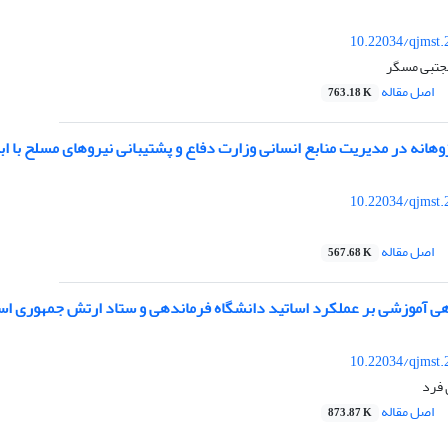
10.22034/qjmst.
جتبی مسگر
اصل مقاله
763.18 K
وهانه در مدیریت منابع انسانی وزارت دفاع و پشتیبانی نیروهای مسلح با اب
10.22034/qjmst.
اصل مقاله
567.68 K
وهی آموزشی بر عملکرد اساتید دانشگاه فرماندهی و ستاد ارتش جمهوری اسل
10.22034/qjmst.
فرد
اصل مقاله
873.87 K