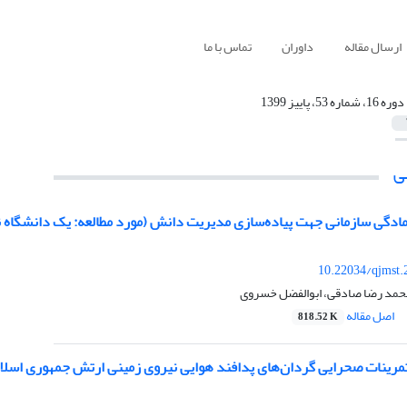
ارسال مقاله
داوران
تماس با ما
دوره 16، شماره 53، پاییز 1399
ی
دگی سازمانی جهت پیاده‌سازی مدیریت دانش (مورد مطالعه: یک دانشگاه ن
10.22034/qjmst.
حمد رضا صادقی، ابوالفضل خسروی
اصل مقاله
818.52 K
 تمرینات صحرایی گردان‌های پدافند هوایی نیروی زمینی ارتش جمهوری اسلا