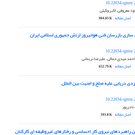
10.22034/qjmst.
د معروفی، اکبر وکیلی
اصل مقاله
904.05 K
 سازی بازرسان فنی هوانیروز ارتش جمهوری اسلامی ایران
10.22034/qjmst.
احمد مهدی جمالی، علیرضا نریمانی
اصل مقاله
652.79 K
دی دریایی علیه صلح و امنیت بین الملل
10.22034/qjmst.
نادرپور
اصل مقاله
593.8 K
ن راهبردهای نیروی کار احساسی و رفتارهای غیروظیفه ای کارکنان