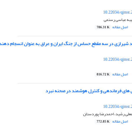
10.22034/qjmst.
جیبه عباسی رستمی
اصل مقاله
786.31 K
شیرازی در سه مقطع حساس از جنگ ایران و عراق به عنوان انسجام دهند
10.22034/qjmst.
اصل مقاله
816.72 K
گی های فرماندهی و کنترل هوشمند در صحنه نبرد
10.22034/qjmst.
علی رشید، احمدرضا پوردستان
اصل مقاله
772.85 K