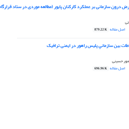
رض درون سازمانی بر عملکرد کارکنان پایور (مطالعه موردی در ستاد قرارگاه پ
تی
اصل مقاله
879.22 K
باطات بین سازمانیِ پلیس راهور در ایمنی ترافیک
یمور حسینی
اصل مقاله
696.96 K