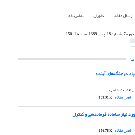
ارسال مقاله
داوران
تماس با ما
دوره 7، شماره 18، پاییز 1389، صفحه 1-150
ی
پاد درجنگ‌های آینده
 همت عندلیبی
اصل مقاله
169.31 K
د نیاز سامانه فرماندهی و کنترل
اصل مقاله
156.78 K