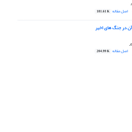
اصل مقاله
181.61 K
آن در جنگ های اخیر
ر
اصل مقاله
204.99 K