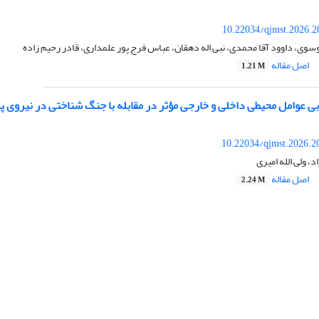
10.22034/qjmst.2026.2
وی، داوود آقا محمدی، نبی اله دهقان، عباس فرج پور علمداری، قادر رحیم زاده
اصل مقاله
1.21 M
بی عوامل محیطی داخلی و خارجی مؤثر در مقابله با جنگ شناختی در نیروی پد
10.22034/qjmst.2026.2
، ولی الله امیری
اصل مقاله
2.24 M