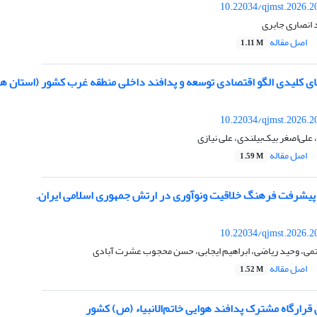
10.22034/qjmst.2026.2
 انصاری جابری
اصل مقاله
1.11 M
کلیدی الگو اقتصادی توسعه و پدافند داخلی منطقه غرب کشور (استان های ک
10.22034/qjmst.2026.2
 علی‌اصغر بیک‌بیلندی، علی نیازی
اصل مقاله
1.59 M
پیشرفت فرهنگ خلاقیت ونوآوری در ارتش جمهوری اسلامی ایران.
10.22034/qjmst.2026.2
می، وحید ریاضی، ابراهیم ایجابی، حسن محجوب عشرت آبادی
اصل مقاله
1.52 M
 قرارگاه مشترک پدافند هوایی خاتم‌الانبیاء (ص) کشور