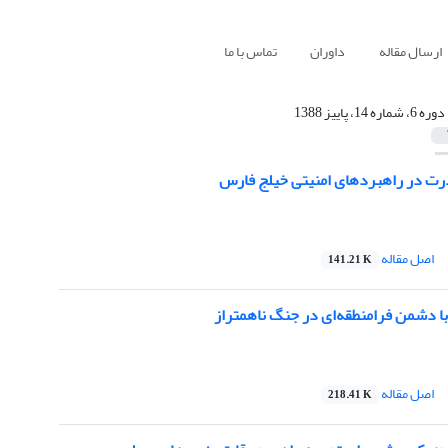
ارسال مقاله
داوران
تماس با ما
دوره 6، شماره 14، پاییز 1388
درت در راهبردهای امنیتی خیلج فارس
اصل مقاله
141.21 K
با دشمن فرامنطقه‌ای در جنگ ناهمتراز
اصل مقاله
218.41 K