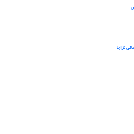
ش
انی نزاجا