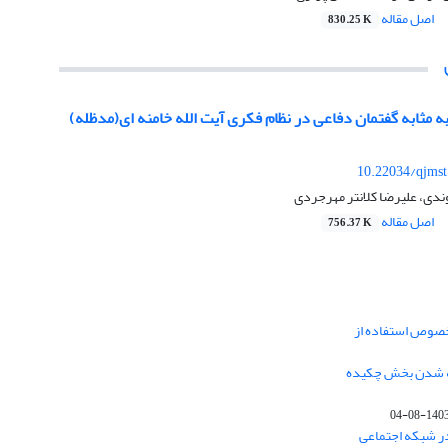
اصل مقاله
830.25 K
مثابه گفتمان دفاعی در نظام فکری آیت الله خامنه ای(مدظله)
10.22034/qjmst
ی، علیرضا کلانتر مهرجردی
اصل مقاله
756.37 K
خصوص استفاده از
فه شدن بخش چکیده
1403-08-0
در شبکه اجتماعی