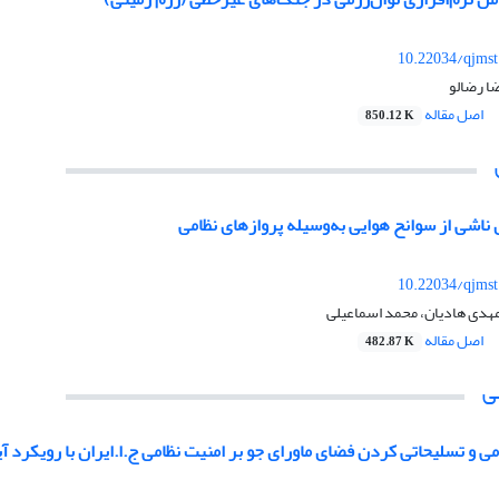
10.22034/qjmst
ا رضالو
اصل مقاله
850.12 K
اشی از سوانح هوایی به‌وسیله پروازهای نظامی
10.22034/qjmst
هدی هادیان، محمد اسماعیلی
اصل مقاله
482.87 K
ی
می و تسلیحاتی کردن فضای ماورای جو بر امنیت نظامی ج.ا.ایران با رویکرد آ