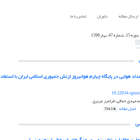
ارسال مقاله
داوران
تماس با ما
دوره 15، شماره 47، بهار 1398
داد هوایی در پایگاه چهارم هوانیروز ارتش جمهوری اسلامی ایران با استفاد
10.22034/qjmst
دمهدی جمالی، فرامرز عزیزی
اصل مقاله
754.5 K
ی
مل نرم‌افزاری توان‌رزمی در جنگ‌های غیر‌خطی (رزم زمینی)