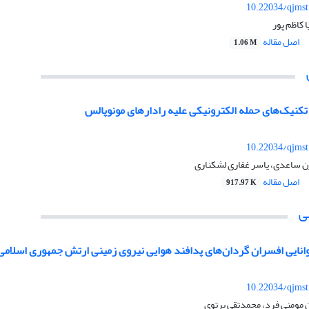
10.22034/qjmst
 کاظم پور
اصل مقاله
1.06 M
تکنیک‌های حمله الکترونیکی علیه رادارهای مونوپالس
10.22034/qjmst
ژن ساعدی، یاسر غفاری لشکناری
اصل مقاله
917.97 K
ی
وانایی افسران گردان‌های پدافند هوایی نیروی زمینی ارتش جمهوری اسلامی 
10.22034/qjmst
 مومنی فرد، محمدتقی پرتوی